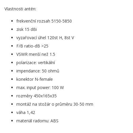
Vlastnosti antén:
frekvenční rozsah 5150-5850
zisk 15 dBi
vyzařovací úhel 120st H, 8st V
F/B ratio-dB >25
VSWR menší než 1.5
polarizace: vertikální
impendance: 50 ohmů
konektor N-female
max. input power: 100 W
rozměry 450x165x35
montáž na stožár o průměru 30-50 mm
váha 1,42
materiál radomu: ABS