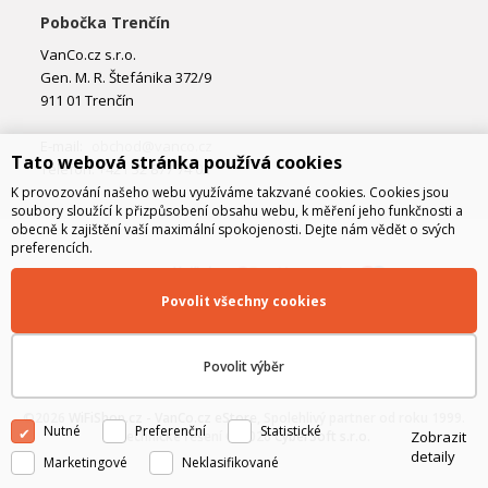
Pobočka Trenčín
VanCo.cz s.r.o.
Gen. M. R. Štefánika 372/9
911 01 Trenčín
E-mail:
obchod@vanco.cz
Tato webová stránka používá cookies
Telefon: +421 32 877 74 02
K provozování našeho webu využíváme takzvané cookies. Cookies jsou
soubory sloužící k přizpůsobení obsahu webu, k měření jeho funkčnosti a
obecně k zajištění vaší maximální spokojenosti. Dejte nám vědět o svých
preferencích.
Povolit všechny cookies
Povolit výběr
©2026
WiFiShop.cz - VanCo.cz eStore
, Spolehlivý partner od roku 1999.
Nutné
Preferenční
Statistické
Zobrazit
Technické řešení © 2026
CyberSoft s.r.o.
detaily
Marketingové
Neklasifikované