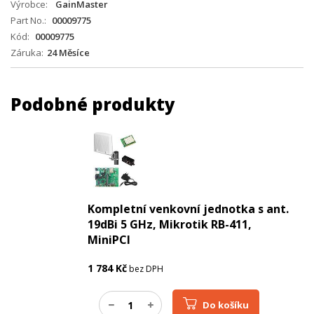
Výrobce
GainMaster
Part No.
00009775
Kód
00009775
Záruka
24 Měsíce
Podobné produkty
Kompletní venkovní jednotka s ant.
19dBi 5 GHz, Mikrotik RB-411,
MiniPCI
1 784
Kč
bez DPH
Do košíku