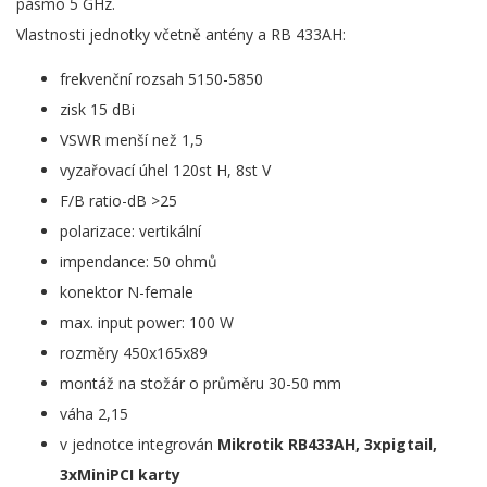
pásmo 5 GHz.
Vlastnosti jednotky včetně antény a RB 433AH:
frekvenční rozsah 5150-5850
zisk 15 dBi
VSWR menší než 1,5
vyzařovací úhel 120st H, 8st V
F/B ratio-dB >25
polarizace: vertikální
impendance: 50 ohmů
konektor N-female
max. input power: 100 W
rozměry 450x165x89
montáž na stožár o průměru 30-50 mm
váha 2,15
v jednotce integrován
Mikrotik RB433AH, 3xpigtail,
3xMiniPCI karty