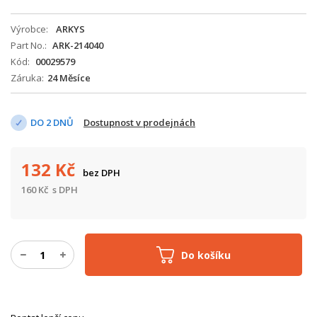
Výrobce
ARKYS
Part No.
ARK-214040
Kód
00029579
Záruka
24 Měsíce
DO 2 DNŮ
Dostupnost v prodejnách
132
Kč
bez DPH
160
Kč
s DPH
Do košíku