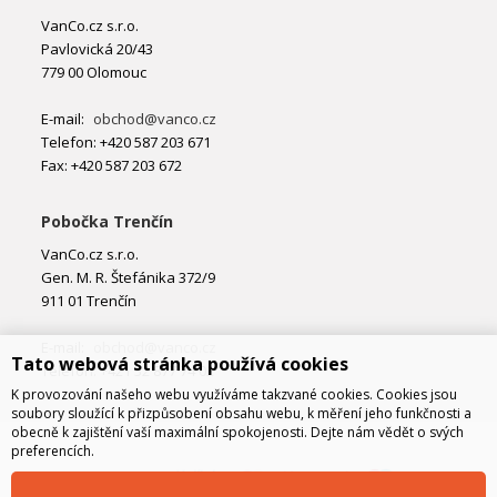
VanCo.cz s.r.o.
Pavlovická 20/43
779 00 Olomouc
E-mail:
obchod@vanco.cz
Telefon: +420 587 203 671
Fax: +420 587 203 672
Pobočka Trenčín
VanCo.cz s.r.o.
Gen. M. R. Štefánika 372/9
911 01 Trenčín
E-mail:
obchod@vanco.cz
Tato webová stránka používá cookies
Telefon: +421 32 877 74 02
K provozování našeho webu využíváme takzvané cookies. Cookies jsou
soubory sloužící k přizpůsobení obsahu webu, k měření jeho funkčnosti a
obecně k zajištění vaší maximální spokojenosti. Dejte nám vědět o svých
preferencích.