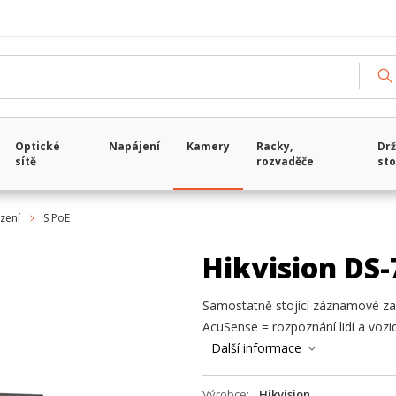
Optické
Napájení
Kamery
Racky,
Drž
sítě
rozvaděče
sto
zení
S PoE
Hikvision DS
Samostatně stojící záznamové zař
AcuSense = rozpoznání lidí a vozi
Další informace
Výrobce
Hikvision