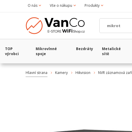
O nás
Vše o nákupu
Produkty
TOP
Mikrovlnné
Bezdráty
Metalické
výrobci
spoje
sítě
Hlavní strana
Kamery
Hikvision
NVR záznamová zaří