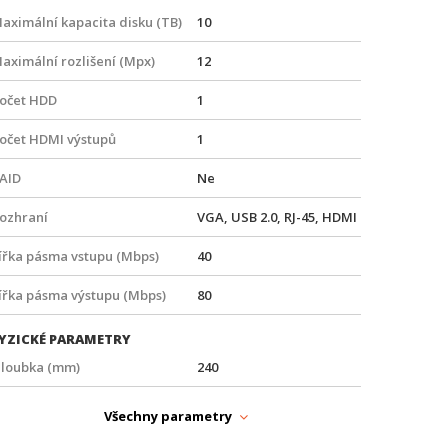
aximální kapacita disku (TB)
10
aximální rozlišení (Mpx)
12
očet HDD
1
očet HDMI výstupů
1
AID
Ne
ozhraní
VGA, USB 2.0, RJ-45, HDMI
ířka pásma vstupu (Mbps)
40
ířka pásma výstupu (Mbps)
80
YZICKÉ PARAMETRY
loubka (mm)
240
motnost (kg)
1
Všechny parametry
ířka (mm)
320