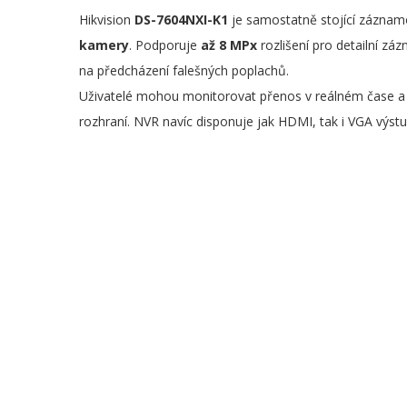
Hikvision
DS-7604NXI-K1
je samostatně stojící záznam
kamery
. Podporuje
až 8 MPx
rozlišení pro detailní z
na předcházení falešných poplachů.
Uživatelé mohou monitorovat přenos v reálném čase a
rozhraní. NVR navíc disponuje jak HDMI, tak i VGA výs