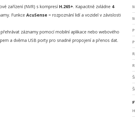
ové zařízení (NVR) s kompresí
H.265+
. Kapacitně zvládne
4
M
áznamy. Funkce
AcuSense
= rozpoznání lidí a vozidel v závislosti
M
P
 přehrávat záznamy pomocí mobilní aplikace nebo webového
tupem a dvěma USB porty pro snadné propojení a přenos dat.
P
R
R
Š
Š
F
H
H
Š