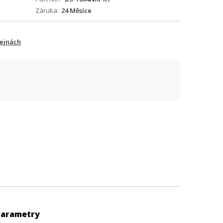
Záruka
24 Měsíce
dejnách
Parametry