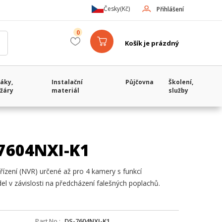
Česky
(Kč)
Přihlášení
0
Košík je prázdný
áky,
Instalační
Půjčovna
Školení,
žáry
materiál
služby
-7604NXI-K1
ízení (NVR) určené až pro 4 kamery s funkcí
del v závislosti na předcházení falešných poplachů.
Part No.
DS-7604NXI-K1