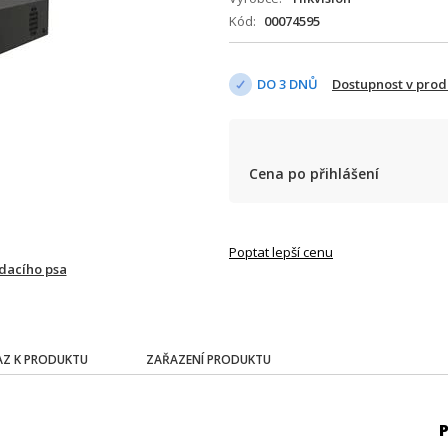
Kód
00074595
DO 3 DNŮ
Dostupnost v pro
Cena po přihlášení
Poptat lepší cenu
ídacího psa
Z K PRODUKTU
ZAŘAZENÍ PRODUKTU