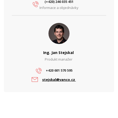
(+420) 246 035 451
Informace a objednávky
PARAMETRY OBRAZU
Dosvit IR přísvitu (m)
50
FPS
30
Minimální světlo pro
0.01
barvy (lx)
Ohnisková vzdálenost
Ing. Jan Stejskal
2.8-12
objektivu (mm)
Produkt manažer
Provedení kamery
Bullet
+420 601 570 595
Rozlišení (Mpx)
6
stejskal@vanco.cz
Detekce obličejů, Chráněná oblast,
Speciální vlastnosti
Detekce překročení čáry
Typ objektivu
Motorický
Úhel záběru (°)
88-27