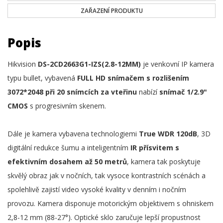
ZAŘAZENÍ PRODUKTU
Popis
Hikvision
DS-2CD2663G1-IZS(2.8-12MM)
je venkovní IP kamera
typu bullet, vybavená
FULL HD snímačem s rozlišením
3072*2048 při 20 snímcích za vteřinu
nabízí
snímač 1/2.9"
CMOS
s progresivním skenem.
Dále je kamera vybavena technologiemi
True WDR 120dB
, 3D
digitální redukce šumu a inteligentním
IR přísvitem s
efektivním dosahem až 50 metrů
, kamera tak poskytuje
skvělý obraz jak v nočních, tak vysoce kontrastních scénách a
spolehlivě zajistí video vysoké kvality v denním i nočním
provozu. Kamera disponuje motorickým objektivem s ohniskem
2,8-12 mm (88-27°). Optické sklo zaručuje lepší propustnost