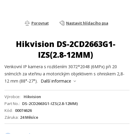
Porovnat
Nastavit hlídacího psa
Hikvision DS-2CD2663G1-
IZS(2.8-12MM)
Venkovní IP kamera s rozlišením 3072*2048 (6MPx) při 20
snímcích za vteřinu a motorickým objektivem s ohniskem 2,8-
12 mm (88°-27°).
Další informace
Výrobce
Hikvision
Part No.
DS-2CD2663G1-IZS(2.8-12MM)
Kód
00074626
Záruka
24 Měsíce