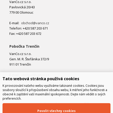
VanCo.cz s.r.o.
Pavlovická 20/43
779 00 Olomouc
E-mail:
obchod@vanco.cz
Telefon: +420 587 203 671
Fax: +420 587 203 672
Pobočka Trenčín
VanCo.cz s.r.o.
Gen. M. R. Štefánika 372/9
911 01 Trenčín
E-mail:
obchod@vanco.cz
Tato webová stránka používá cookies
Telefon: +421 32 877 74 02
K provozování našeho webu využíváme takzvané cookies. Cookies jsou
soubory sloužící k přizpůsobení obsahu webu, k měření jeho funkčnosti a
obecně k zajištění vaší maximální spokojenosti. Dejte nám vědět o svých
preferencích.
Povolit všechny cookies