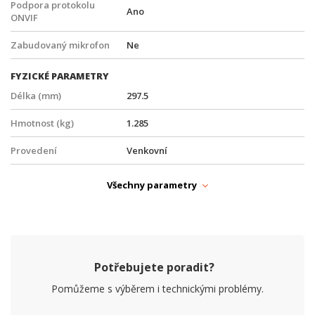
Podpora protokolu
Ano
ONVIF
Zabudovaný mikrofon
Ne
FYZICKÉ PARAMETRY
Délka (mm)
297.5
Hmotnost (kg)
1.285
Provedení
Venkovní
Šířka (mm)
105.1
Všechny parametry
PARAMETRY ETHERNET
Síťové rozhraní (Mbps)
10/100
PARAMETRY NAPÁJENÍ
Potřebujete poradit?
Napájení
PoE, DC
Pomůžeme s výběrem i technickými problémy.
Příkon (W)
14.5