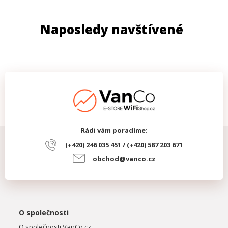
WDR
Ano, 120 dB WDR
Naposledy navštívené
PROVEDENÍ
Krytí IP
IP67
Rádi vám poradíme:
(+420) 246 035 451 / (+420) 587 203 671
obchod@vanco.cz
O společnosti
O společnosti VanCo.cz