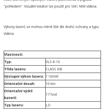
"pohledem". Vizuální lokátor lze použít pro SM i MM vlákna.
Výkony laserů se mohou mírně lišit dle druhů ochrany a typu
vlákna.
Vlastnosti:
Typ:
VLS-8-10
Třída laseru:
CLASS IIIB
Výstupní výkon laseru:
? 10mW
Orientační dosah:
10 km
Orientační výdrž
17 hod.
baterií:
Typ laseru:
LD