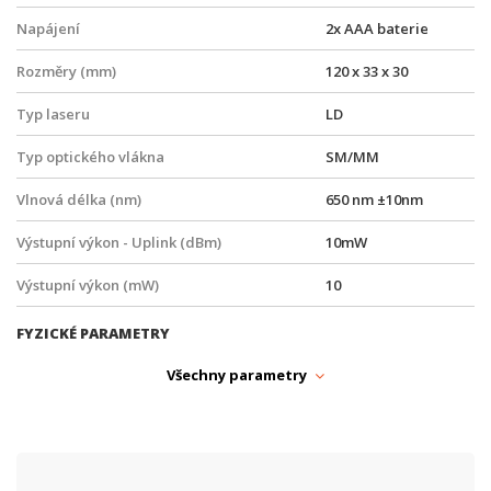
Napájení
2x AAA baterie
Rozměry (mm)
120 x 33 x 30
Typ laseru
LD
Typ optického vlákna
SM/MM
Vlnová délka (nm)
650 nm ±10nm
Výstupní výkon - Uplink (dBm)
10mW
Výstupní výkon (mW)
10
FYZICKÉ PARAMETRY
Provozní teplota
-10° až +50°C
Všechny parametry