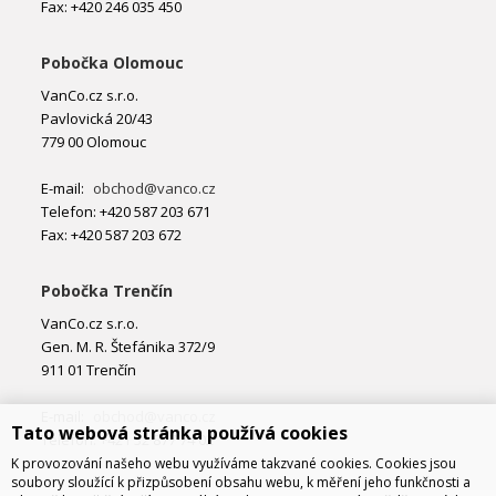
Fax: +420 246 035 450
Pobočka Olomouc
VanCo.cz s.r.o.
Pavlovická 20/43
779 00 Olomouc
E-mail:
obchod@vanco.cz
Telefon: +420 587 203 671
Fax: +420 587 203 672
Pobočka Trenčín
VanCo.cz s.r.o.
Gen. M. R. Štefánika 372/9
911 01 Trenčín
E-mail:
obchod@vanco.cz
Tato webová stránka používá cookies
Telefon: +421 32 877 74 02
K provozování našeho webu využíváme takzvané cookies. Cookies jsou
soubory sloužící k přizpůsobení obsahu webu, k měření jeho funkčnosti a