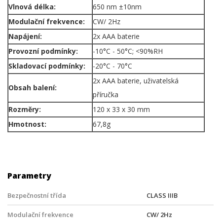
Vlnová délka:
650 nm ±10nm
Modulační frekvence:
CW/ 2Hz
Napájení:
2x AAA baterie
Provozní podmínky:
-10°C - 50°C; <90%RH
Skladovací podmínky:
-20°C - 70°C
2x AAA baterie, uživatelská
Obsah balení:
příručka
Rozměry:
120 x 33 x 30 mm
Hmotnost:
67,8g
Parametry
Bezpečnostní třída
CLASS IIIB
Modulační frekvence
CW/ 2Hz