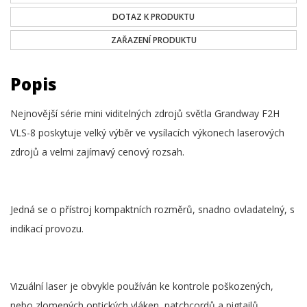
DOTAZ K PRODUKTU
ZAŘAZENÍ PRODUKTU
Popis
Nejnovější série mini viditelných zdrojů světla Grandway F2H
VLS-8 poskytuje velký výběr ve vysílacích výkonech laserových
zdrojů a velmi zajímavý cenový rozsah.
Jedná se o přístroj kompaktních rozměrů, snadno ovladatelný, s
indikací provozu.
Vizuální laser je obvykle používán ke kontrole poškozených,
nebo zlomených optických vláken, patchcordů a pigtailů