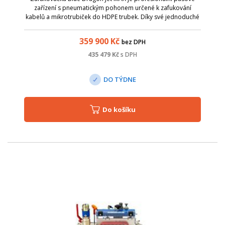
zařízení s pneumatickým pohonem určené k zafukování
kabelů a mikrotrubiček do HDPE trubek. Díky své jednoduché
a robustní konstrukci je velmi snadno ovladatelná při
zachování dlouhé životnosti. St...
359 900
Kč
bez DPH
435 479
Kč
s DPH
DO TÝDNE
Do košíku