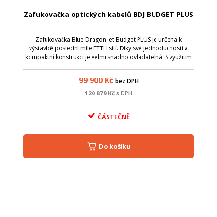
Zafukovačka optických kabelů BDJ BUDGET PLUS
Zafukovačka Blue Dragon Jet Budget PLUS je určena k
výstavbě poslední míle FTTH sítí. Díky své jednoduchosti a
kompaktní konstrukci je velmi snadno ovladatelná. S využitím
vyměnitelných kleštin a vstupních redukcí je určena pro
zafukování kabelů od 0,5
99 900
Kč
bez DPH
120 879
Kč
s DPH
ČÁSTEČNĚ
Do košíku