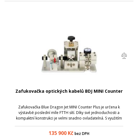
Zafukovačka optických kabelů BDJ MINI Counter
Zafukovačka Blue Dragon Jet MINI Counter Plus je určena k
výstavbě poslední míle FTTH sítí. Díky své jednoduchosti a
kompaktní konstrukci je velmi snadno ovladatelná. S využitím
vyměnitelných kleštin a vstupních redukcí je určena pro
zafukování kabelů ...
135 900
Kč
bez DPH