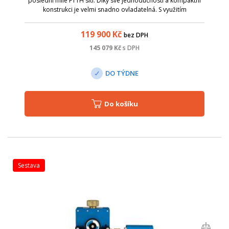
poslední míle FTTH sítí. Díky své jednoduchosti a kompaktní
konstrukci je velmi snadno ovladatelná. S využitím
vyměnitelných kleštin a vstupních redukcí je určena pro
zafukování kabelů 0,8 - 9,8 mm ...
119 900
Kč
bez DPH
145 079
Kč
s DPH
DO TÝDNE
Do košíku
sestava