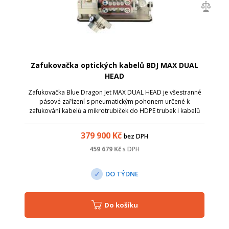
Zafukovačka optických kabelů BDJ MAX DUAL
HEAD
Zafukovačka Blue Dragon Jet MAX DUAL HEAD je všestranné
pásové zařízení s pneumatickým pohonem určené k
zafukování kabelů a mikrotrubiček do HDPE trubek i kabelů
do mikrotrubiček. Díky své jednoduché a robustní konstrukci
je velmi snadno ovladatelná př...
379 900
Kč
bez DPH
459 679
Kč
s DPH
DO TÝDNE
Do košíku