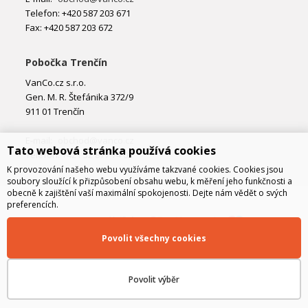
Telefon: +420 587 203 671
Fax: +420 587 203 672
Pobočka Trenčín
VanCo.cz s.r.o.
Gen. M. R. Štefánika 372/9
911 01 Trenčín
E-mail:
obchod@vanco.cz
Tato webová stránka používá cookies
Telefon: +421 32 877 74 02
K provozování našeho webu využíváme takzvané cookies. Cookies jsou
soubory sloužící k přizpůsobení obsahu webu, k měření jeho funkčnosti a
obecně k zajištění vaší maximální spokojenosti. Dejte nám vědět o svých
preferencích.
Povolit všechny cookies
Povolit výběr