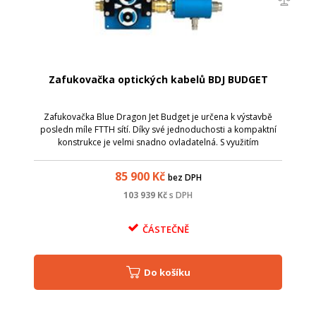
Zafukovačka optických kabelů BDJ BUDGET
Zafukovačka Blue Dragon Jet Budget je určena k výstavbě
posledn míle FTTH sítí. Díky své jednoduchosti a kompaktní
konstrukce je velmi snadno ovladatelná. S využitím
vyměnitelných kleštin a vstupních redukcí je určena pro
zafukování kabelů od 0,5mm do ...
85 900
Kč
bez DPH
103 939
Kč
s DPH
ČÁSTEČNĚ
Do košíku