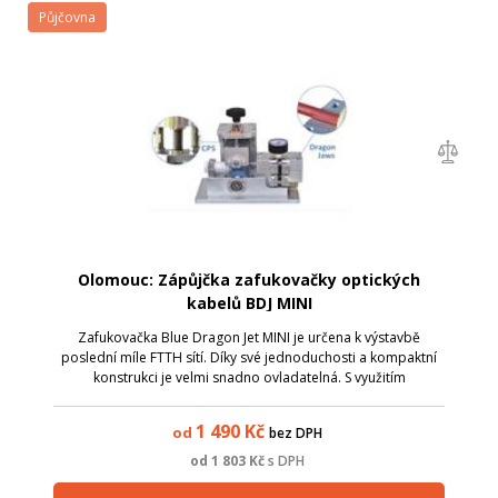
Půjčovna
Olomouc: Zápůjčka zafukovačky optických
kabelů BDJ MINI
Zafukovačka Blue Dragon Jet MINI je určena k výstavbě
poslední míle FTTH sítí. Díky své jednoduchosti a kompaktní
konstrukci je velmi snadno ovladatelná. S využitím
vyměnitelných kleštin a vstupních redukcí je určena pro
zafukování kabelů 0,8 - 9,8 mm ...
1 490
Kč
od
bez DPH
od
1 803
Kč
s DPH