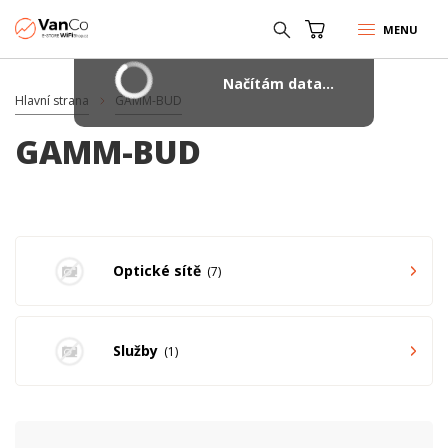
MENU
Načítám data...
Hlavní strana
GAMM-BUD
GAMM-BUD
Optické sítě
7
Služby
1