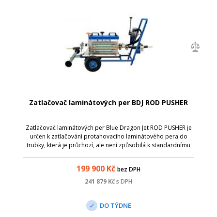
Zatlačovač laminátových per BDJ ROD PUSHER
Zatlačovač laminátových per Blue Dragon Jet ROD PUSHER je
určen k zatlačování protahovacího laminátového pera do
trubky, která je průchozí, ale není způsobilá k standardnímu
zafukování kabelů nebo mikrotrubiček.
199 900
Kč
bez DPH
241 879
Kč
s DPH
DO TÝDNE