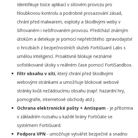
Identifikuje tisíce aplikací v síťovém provozu pro
hloubkovou kontrolu a podrobné prosazování zásad,
chrání před malwarem, exploity a škodlivými weby v
šifrovaném i nešifrovaném provozu. Předchází známým
útokům a detekuje je pomocí nepřetržitého zpravodajství
o hrozbách z bezpečnostních služeb FortiGuard Labs s
umělou inteligencí. Proaktivně blokuje neznámé
sofistikované útoky v reálném čase pomocí FortiSandbox.
Filtr obsahu v síti
, který chrání před škodlivými
webovými stránkami a umožňuje blokovat webové
stránky kvůli nežádoucímu obsahu (např. hazardní hry,
pornografie, internetové obchody atd.).
Ochrana elektronické pošty + Antispam
- je přítomna
v základním rozsahu u každé brány FortiGate se
systémem FortiGuard.
Podpora VPN
- umožňuje vytvářet bezpečné a snadno