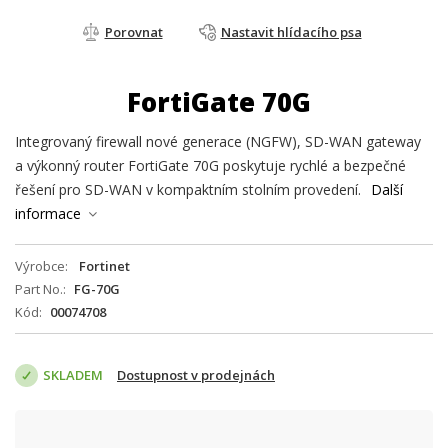
Porovnat
Nastavit hlídacího psa
FortiGate 70G
Integrovaný firewall nové generace (NGFW), SD-WAN gateway
a výkonný router FortiGate 70G poskytuje rychlé a bezpečné
řešení pro SD-WAN v kompaktním stolním provedení.
Další
informace
Výrobce
Fortinet
Part No.
FG-70G
Kód
00074708
SKLADEM
Dostupnost v prodejnách