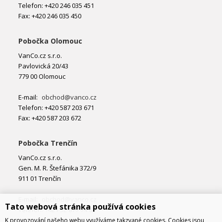
Telefon: +420 246 035 451
Fax: +420 246 035 450
Pobočka Olomouc
VanCo.cz s.r.o.
Pavlovická 20/43
779 00 Olomouc
E-mail:
obchod@vanco.cz
Telefon: +420 587 203 671
Fax: +420 587 203 672
Pobočka Trenčín
VanCo.cz s.r.o.
Gen. M. R. Štefánika 372/9
911 01 Trenčín
E-mail:
obchod@vanco.cz
Tato webová stránka používá cookies
Telefon: +421 32 877 74 02
K provozování našeho webu využíváme takzvané cookies. Cookies jsou