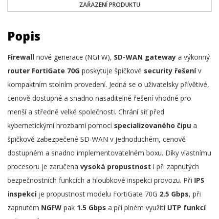
ZAŘAZENÍ PRODUKTU
Popis
Firewall
nové generace (NGFW),
SD-WAN gateway
a výkonný
router FortiGate 70G
poskytuje špičkové
security řešení
v
kompaktním stolním provedení. Jedná se o uživatelsky přívětivé,
cenově dostupné a snadno nasaditelné řešení vhodné pro
menší a středně velké společnosti. Chrání síť před
kybernetickými hrozbami pomocí
specializovaného čipu
a
špičkově zabezpečené SD-WAN v jednoduchém, cenově
dostupném a snadno implementovatelném boxu. Díky vlastnímu
procesoru je zaručena
vysoká propustnost
i při zapnutých
bezpečnostních funkcích a hloubkové inspekci provozu. Při
IPS
inspekci
je propustnost modelu FortiGate 70G
2.5
Gbps
, při
zapnutém
NGFW
pak
1.5
Gbps
a při plném využití
UTP funkcí