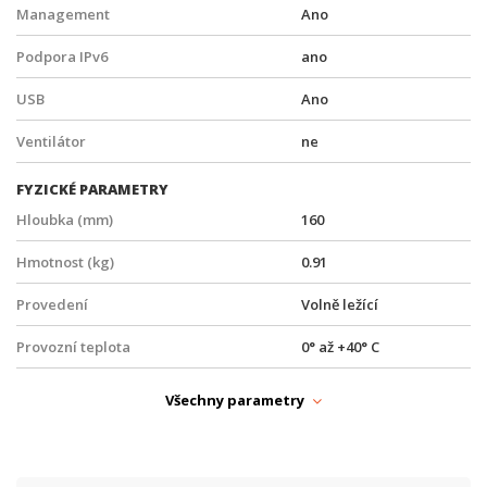
Management
Ano
Podpora IPv6
ano
USB
Ano
Ventilátor
ne
FYZICKÉ PARAMETRY
Hloubka (mm)
160
Hmotnost (kg)
0.91
Provedení
Volně ležící
Provozní teplota
0° až +40° C
Šířka (mm)
216
Všechny parametry
Výška (mm)
40.5
PARAMETRY ETHERNET