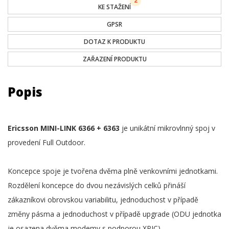
2
KE STAŽENÍ
GPSR
DOTAZ K PRODUKTU
ZAŘAZENÍ PRODUKTU
Popis
Ericsson MINI-LINK 6366 + 6363
je unikátní mikrovlnný spoj v
provedení Full Outdoor.
Koncepce spoje je tvořena dvěma plně venkovními jednotkami.
Rozdělení koncepce do dvou nezávislých celků přináší
zákazníkovi obrovskou variabilitu, jednoduchost v případě
změny pásma a jednoduchost v případě upgrade (ODU jednotka
je osazena dvěma modemy s podporou XPIC)