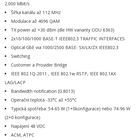
2.000 Mbit/s
Šířka kanálu až 112 MHz
Modulace až 4096 QAM
TX power až +30 dBm (dle HW varianty ODU 6363)
2x10/100/1000 BASE-T IEEE802.3 TRAFFIC INTERFACES
Optical GbE via 1000/2500 BASE- SX/LX/ZX IEEE802.3
Switching
Customer a Provider Bridge
IEEE 802.1Q-2011 , IEEE 802.1w RSTP, IEEE 802.1AX
LAG/LACP
Bandwidth notification (G.8013)
Operační teplota -33°C až +55°C
Typická spotřeba: 54-65 W (1+0konfigurace) nebo 74-96 W
(2+0 konfigurace)
Napájení 48 VDC
ACM, ATPC