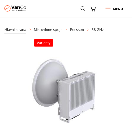
MENU
Hlavní strana
Mikrovlnné spoje
Ericsson
38 GHz
varianty