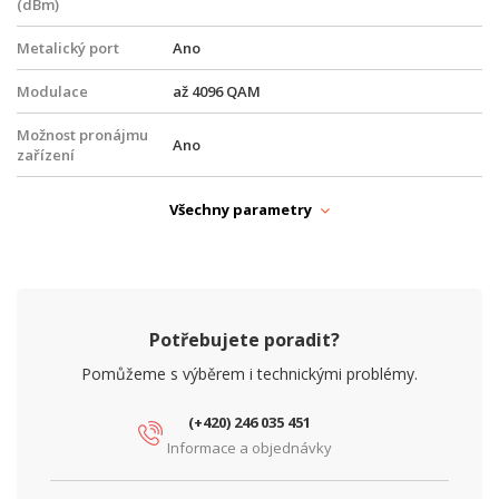
(dBm)
Metalický port
Ano
Modulace
až 4096 QAM
Možnost pronájmu
Ano
zařízení
Možnost uzavření
Ano
Všechny parametry
SLA
Optický port
Ano
Pásmo
Licenční
Potřebujete poradit?
Port E1
Ne
Pomůžeme s výběrem i technickými problémy.
Požadovaná
min. 50, min. 100, min. 200, min. 300, min.
kapacita (Mbit/s)
400, min. 500, min. 1000, min. 2000
(+420) 246 035 451
Informace a objednávky
SNMP
Ano