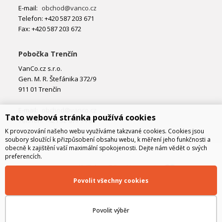
E-mail:
obchod@vanco.cz
Telefon: +420 587 203 671
Fax: +420 587 203 672
Pobočka Trenčín
VanCo.cz s.r.o.
Gen. M. R. Štefánika 372/9
911 01 Trenčín
E-mail:
obchod@vanco.cz
Tato webová stránka používá cookies
Telefon: +421 32 877 74 02
K provozování našeho webu využíváme takzvané cookies. Cookies jsou
soubory sloužící k přizpůsobení obsahu webu, k měření jeho funkčnosti a
obecně k zajištění vaší maximální spokojenosti. Dejte nám vědět o svých
preferencích.
Povolit všechny cookies
Povolit výběr