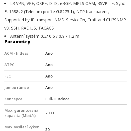
L3 VPN, VRF, OSPF, IS-IS, eBGP, MPLS OAM, RSVP-TE, Sync
E, 1588v2 (Telecom profile G.8275.1), NTP transparent,
Supported by IP transport NMS, ServiceOn, Craft and CLI?SNMP
v3, SSH, RADIUS, TACACS
Anténní systém 0,3/ 0,6 / 0,9 / 1,2 m
Parametry
ACM - hitless
Ano
ATPC
Ano
FEC
Ano
Jumbo rámce
Ano
Koncepce
Full-Outdoor
Max. garantovaná
2000
kapacita (Mbit/s)
Max. vysílací výkon
30