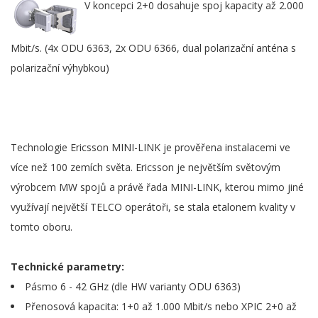
V koncepci 2+0 dosahuje spoj kapacity až 2.000
Mbit/s. (4x ODU 6363, 2x ODU 6366, dual polarizační anténa s
polarizační výhybkou)
Technologie Ericsson MINI-LINK je prověřena instalacemi ve
více než 100 zemích světa. Ericsson je největším světovým
výrobcem MW spojů a právě řada MINI-LINK, kterou mimo jiné
využívají největší TELCO operátoři, se stala etalonem kvality v
tomto oboru.
Technické parametry:
Pásmo 6 - 42 GHz (dle HW varianty ODU 6363)
Přenosová kapacita: 1+0 až 1.000 Mbit/s nebo XPIC 2+0 až