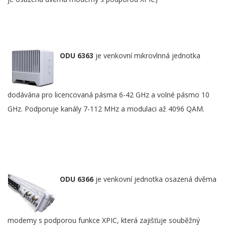
ODU 6363
je venkovní mikrovlnná jednotka
dodávána pro licencovaná pásma 6-42 GHz a volné pásmo 10
GHz. Podporuje kanály 7-112 MHz a modulaci až 4096 QAM.
ODU 6366
je venkovní jednotka osazená dvěma
modemy s podporou funkce XPIC, která zajišťuje souběžný