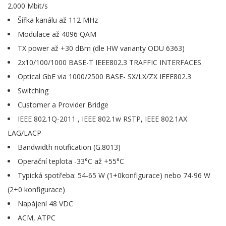
2.000 Mbit/s
Šířka kanálu až 112 MHz
Modulace až 4096 QAM
TX power až +30 dBm (dle HW varianty ODU 6363)
2x10/100/1000 BASE-T IEEE802.3 TRAFFIC INTERFACES
Optical GbE via 1000/2500 BASE- SX/LX/ZX IEEE802.3
Switching
Customer a Provider Bridge
IEEE 802.1Q-2011 , IEEE 802.1w RSTP, IEEE 802.1AX
LAG/LACP
Bandwidth notification (G.8013)
Operační teplota -33°C až +55°C
Typická spotřeba: 54-65 W (1+0konfigurace) nebo 74-96 W
(2+0 konfigurace)
Napájení 48 VDC
ACM, ATPC