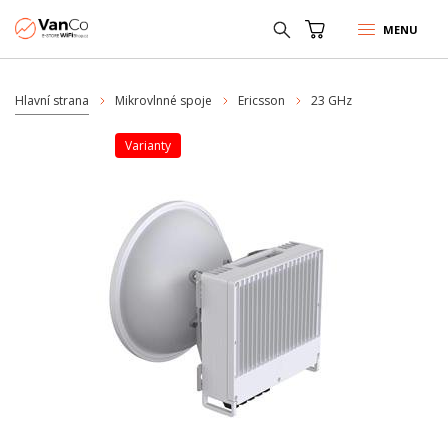
MENU
Hlavní strana
Mikrovlnné spoje
Ericsson
23 GHz
varianty