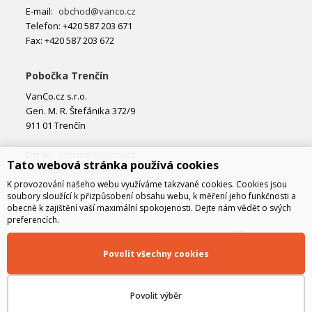
E-mail:
obchod@vanco.cz
Telefon: +420 587 203 671
Fax: +420 587 203 672
Pobočka Trenčín
VanCo.cz s.r.o.
Gen. M. R. Štefánika 372/9
911 01 Trenčín
E-mail:
obchod@vanco.cz
Tato webová stránka používá cookies
Telefon: +421 32 877 74 02
K provozování našeho webu využíváme takzvané cookies. Cookies jsou
soubory sloužící k přizpůsobení obsahu webu, k měření jeho funkčnosti a
obecně k zajištění vaší maximální spokojenosti. Dejte nám vědět o svých
preferencích.
Povolit všechny cookies
Povolit výběr