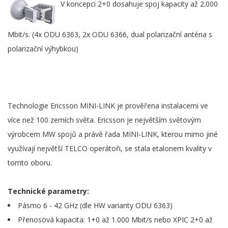
V koncepci 2+0 dosahuje spoj kapacity až 2.000
Mbit/s. (4x ODU 6363, 2x ODU 6366, dual polarizační anténa s
polarizační výhybkou)
Technologie Ericsson MINI-LINK je prověřena instalacemi ve
více než 100 zemích světa. Ericsson je největším světovým
výrobcem MW spojů a právě řada MINI-LINK, kterou mimo jiné
využívají největší TELCO operátoři, se stala etalonem kvality v
tomto oboru.
Technické parametry:
Pásmo 6 - 42 GHz (dle HW varianty ODU 6363)
Přenosová kapacita: 1+0 až 1.000 Mbit/s nebo XPIC 2+0 až