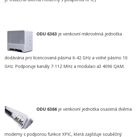
ODU 6363
je venkovní mikrovlnná jednotka
dodávána pro licencovaná pásma 6-42 GHz a volné pásmo 10
GHz. Podporuje kanály 7-112 MHz a modulaci až 4096 QAM.
ODU 6366
je venkovní jednotka osazená dvěma
modemy s podporou funkce XPIC, která zajišťuje souběžný