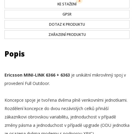
2
KE STAŽENÍ
GPSR
DOTAZ K PRODUKTU
ZAŘAZENÍ PRODUKTU
Popis
Ericsson MINI-LINK 6366 + 6363
je unikátní mikrovlnný spoj v
provedení Full Outdoor.
Koncepce spoje je tvořena dvěma plně venkovními jednotkami.
Rozdělení koncepce do dvou nezávislých celků přináší
zákazníkovi obrovskou variabilitu, jednoduchost v případě
změny pásma a jednoduchost v případě upgrade (ODU jednotka
je osazena dvěma modemy s podporou XPIC)