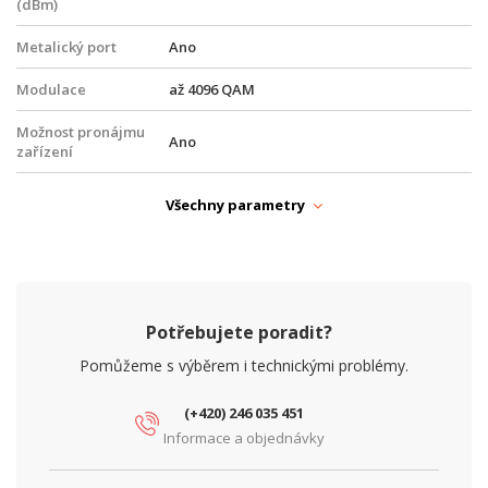
(dBm)
Metalický port
Ano
Modulace
až 4096 QAM
Možnost pronájmu
Ano
zařízení
Možnost uzavření
Ano
Všechny parametry
SLA
Optický port
Ano
Pásmo
Licenční
Potřebujete poradit?
Port E1
Ne
Pomůžeme s výběrem i technickými problémy.
Požadovaná
min. 50, min. 100, min. 200, min. 300, min.
kapacita (Mbit/s)
400, min. 500, min. 1000, min. 2000
(+420) 246 035 451
Informace a objednávky
SNMP
Ano