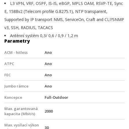
L3 VPN, VRF, OSPF, IS-IS, eBGP, MPLS OAM, RSVP-TE, Sync
E, 1588v2 (Telecom profile G.8275.1), NTP transparent,
Supported by IP transport NMS, ServiceOn, Craft and CLI?SNMP
v3, SSH, RADIUS, TACACS
Anténní systém 0,3/ 0,6 / 0,9 / 1,2 m
Parametry
ACM - hitless
Ano
ATPC
Ano
FEC
Ano
Jumbo rámce
Ano
Koncepce
Full-Outdoor
Max. garantovaná
2000
kapacita (Mbit/s)
Max. vysílací výkon
30