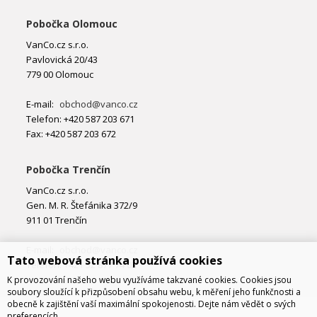
Pobočka Olomouc
VanCo.cz s.r.o.
Pavlovická 20/43
779 00 Olomouc
E-mail:
obchod@vanco.cz
Telefon: +420 587 203 671
Fax: +420 587 203 672
Pobočka Trenčín
VanCo.cz s.r.o.
Gen. M. R. Štefánika 372/9
911 01 Trenčín
E-mail:
obchod@vanco.cz
Tato webová stránka používá cookies
Telefon: +421 32 877 74 02
K provozování našeho webu využíváme takzvané cookies. Cookies jsou
soubory sloužící k přizpůsobení obsahu webu, k měření jeho funkčnosti a
obecně k zajištění vaší maximální spokojenosti. Dejte nám vědět o svých
preferencích.