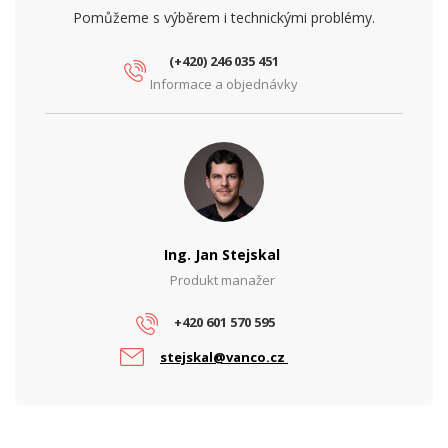
PARAMETRY ETHERNET
Pomůžeme s výběrem i technickými problémy.
Gigabit LAN
ano
(+420) 246 035 451
Počet RJ45 portů
4
Informace a objednávky
Rychlost LAN portů
2,5 Gbps
Síťové rozhraní (Mbps)
10/100/1000/2500
PARAMETRY NAPÁJENÍ
Napájení
DC
Ing. Jan Stejskal
PARAMETRY POE
Produkt manažer
Počet PoE portů
1
+420 601 570 595
PoE budget (W)
33
stejskal@vanco.cz
PoE standard
802.3at, 802.3af