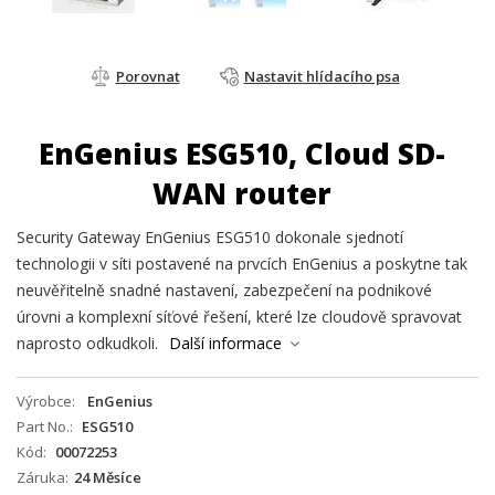
Porovnat
Nastavit hlídacího psa
EnGenius ESG510, Cloud SD-
WAN router
Security Gateway EnGenius ESG510 dokonale sjednotí
technologii v síti postavené na prvcích EnGenius a poskytne tak
neuvěřitelně snadné nastavení, zabezpečení na podnikové
úrovni a komplexní síťové řešení, které lze cloudově spravovat
naprosto odkudkoli.
Další informace
Výrobce
EnGenius
Part No.
ESG510
Kód
00072253
Záruka
24 Měsíce