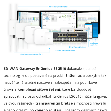
SD-WAN Gateway EnGenius ESG510
dokonale sjednotí
technologii v síti postavené na prvcích
EnGenius
a poskytne tak
neuvěřitelně snadné nastavení, zabezpečení na podnikové
úrovni a
komplexní síťové řešení
, které lze cloudově
spravovat naprosto odkudkoli. EnGenius ESG510 může fungovat
ve dvou režimech -
transparentní bridge
s možností firewallu
a nebo v režimu
výkoného routeru
. Zde krom klasických funkcí