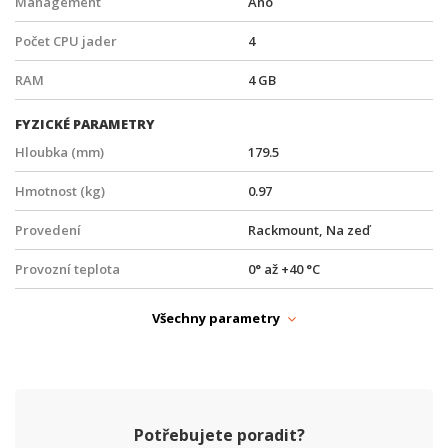
Management
Ano
Počet CPU jader
4
RAM
4 GB
FYZICKÉ PARAMETRY
Hloubka (mm)
179.5
Hmotnost (kg)
0.97
Provedení
Rackmount, Na zeď
Provozní teplota
0° až +40 °C
Šířka (mm)
210
Všechny parametry
Výška (mm)
35
NAPÁJENÍ
PoE
Ano
Potřebujete poradit?