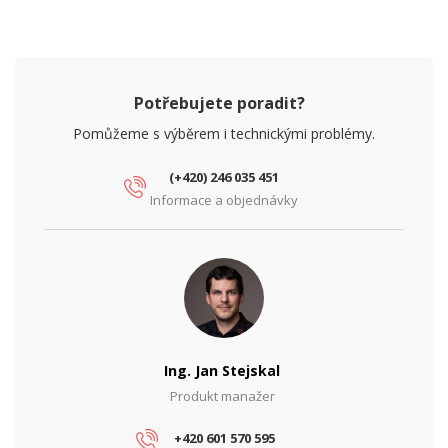
Provozní teplota
0° až +40°C
Šířka (mm)
205
Výška (mm)
205
Potřebujete poradit?
Pomůžeme s výběrem i technickými problémy.
NAPÁJENÍ
PoE
Ano
(+420) 246 035 451
Informace a objednávky
PARAMETRY BEZDRÁT
2,4 GHz, 5 GHz, 6 GHz, 2,4 GHz + 5
Frekvence
GHz + 6 GHz
MIMO (2,4 GHz)
2x2
MIMO (5 GHz)
3x3
Ing. Jan Stejskal
MIMO (6 GHz)
3x3
Produkt manažer
Operační mód
AP, Mesh AP, Mesh
+420 601 570 595