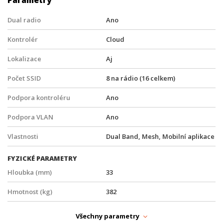
Dual radio
Ano
Kontrolér
Cloud
Lokalizace
Aj
Počet SSID
8 na rádio (16 celkem)
Podpora kontroléru
Ano
Podpora VLAN
Ano
Vlastnosti
Dual Band, Mesh, Mobilní aplikace
FYZICKÉ PARAMETRY
Hloubka (mm)
33
Hmotnost (kg)
382
Provedení
Vnitřní, Stropní
Všechny parametry