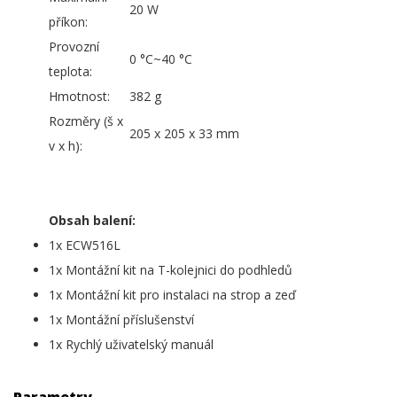
20 W
příkon:
Provozní
0 °C~40 °C
teplota:
Hmotnost:
382 g
Rozměry (š x
205 x 205 x 33 mm
v x h):
Obsah balení:
1x ECW516L
1x Montážní kit na T-kolejnici do podhledů
1x Montážní kit pro instalaci na strop a zeď
1x Montážní příslušenství
1x Rychlý uživatelský manuál
Parametry