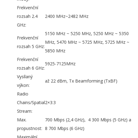
Frekvenční
rozsah 2.4
2400 MHz~2482 MHz
GHz:
5150 MHz ~ 5250 MHz, 5250 MHz ~ 5350
Frekvenční
MHz, 5470 MHz ~ 5725 MHz, 5725 MHz ~
rozsah 5 GHz:
5850 MHz
Frekvenční
5925-7125MHz
rozsah 6 GHz:
Vysílaný
až 22 dBm, Tx Beamforming (TxBF)
výkon:
Radio
Chains/Spatial
2×3:3
Stream:
Max.
700 Mbps (2,4 GHz), 4 300 Mbps (5 GHz) a
propustnost:
8 700 Mbps (6 GHz)
Maximální