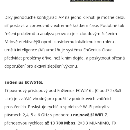
Díky jednoduché konfiguraci AP na jedno kliknutí je možné celou
síť postavit a zprovoznit v extrémně krátkém čase. Podobně tak
řešení problémů a analýza provozu je s cloudovým řešením
řádově efektivnější oproti klasickému lokálnímu kontroléru -
umělá inteligence (AI) umožňuje systému EnGenius Cloud
předvídat problémy dříve, než k nim dojde, a poskytnout přesná
doporučení pro aktivní zlepšení výkonu.
EnGenius ECW516L
Třípásmový přístupový bod EnGenius ECW516L (Cloud7 2x3x3
Lite) je zvláště vhodný pro použití v podnikových vnitřních
prostředích. Poskytuje rychlé a spolehlivé Wi-Fi pokrytí v
pásmech 2,4, 5 a 6 GHz s podporou
nejnovější WiFi 7
,
přenosovou rychlost
až 13 700 Mbps
, 2×3:3 MU-MIMO, TX