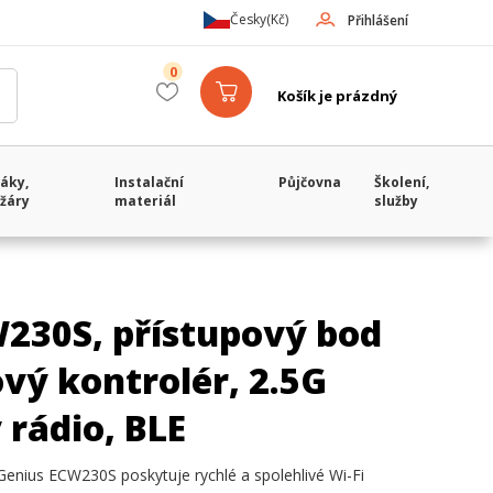
Česky
(Kč)
Přihlášení
0
Košík je prázdný
áky,
Instalační
Půjčovna
Školení,
žáry
materiál
služby
230S, přístupový bod
ový kontrolér, 2.5G
 rádio, BLE
nius ECW230S poskytuje rychlé a spolehlivé Wi-Fi