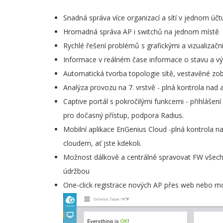
Snadná správa více organizací a sítí v jednom účtu,
Hromadná správa AP i switchů na jednom místě
Rychlé řešení problémů s grafickými a vizualizační
Informace v reálném čase informace o stavu a výk
Automatická tvorba topologie sítě, vestavěné zo
Analýza provozu na 7. vrstvě - plná kontrola nad a
Captive portál s pokročilými funkcemi - přihláše
pro dočasný přístup, podpora Radius.
Mobilní aplikace EnGenius Cloud -plná kontrola n
cloudem, ať jste kdekoli.
Možnost dálkově a centrálně spravovat FW všech
údržbou
One-click registrace nových AP přes web nebo mob