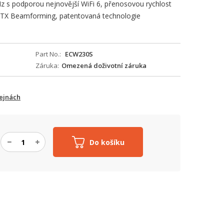
z s podporou nejnovější WiFi 6, přenosovou rychlost
TX Beamforming, patentovaná technologie
Part No.
ECW230S
Záruka
Omezená doživotní záruka
ejnách
Do košíku