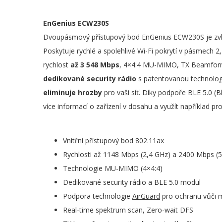
EnGenius ECW230S
Dvoupásmový přístupový bod EnGenius ECW230S je zvláš
Poskytuje rychlé a spolehlivé Wi-Fi pokrytí v pásmech
rychlost
až 3 548 Mbps
, 4×4:4 MU-MIMO, TX Beamform
dedikované security rádio
s patentovanou technolog
eliminuje hrozby
pro vaši síť. Díky podpoře BLE 5.0 (
více informací o zařízení v dosahu a využít například pr
Vnitřní přístupový bod 802.11ax
Rychlosti až 1148 Mbps (2,4 GHz) a 2400 Mbps (
Technologie MU-MIMO (4×4:4)
Dedikované security rádio a BLE 5.0 modul
Podpora technologie
AirGuard
pro ochranu vůči m
Real-time spektrum scan, Zero-wait DFS