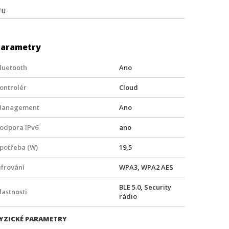
TU
Parametry
luetooth
Ano
ontrolér
Cloud
anagement
Ano
odpora IPv6
ano
potřeba (W)
19,5
ifrování
WPA3, WPA2 AES
BLE 5.0, Security
lastnosti
rádio
YZICKÉ PARAMETRY