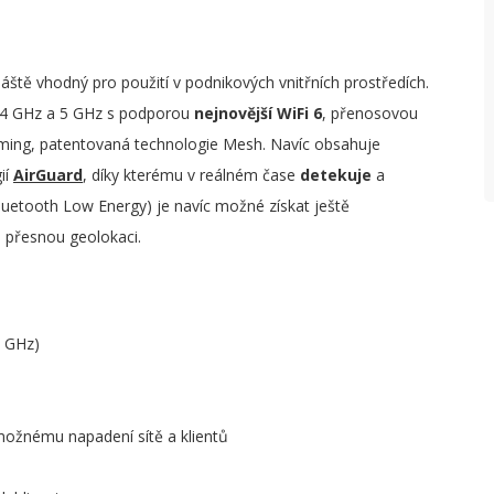
O
P
(
tě vhodný pro použití v podnikových vnitřních prostředích.
 2,4 GHz a 5 GHz s podporou
nejnovější WiFi 6
, přenosovou
P
ing, patentovaná technologie Mesh. Navíc obsahuje
(
ií
AirGuard
, díky kterému v reálném čase
detekuje
a
V
Bluetooth Low Energy) je navíc možné získat ještě
V
o přesnou geolokaci.
W
P
5 GHz)
R
S
ožnému napadení sítě a klientů
P
N