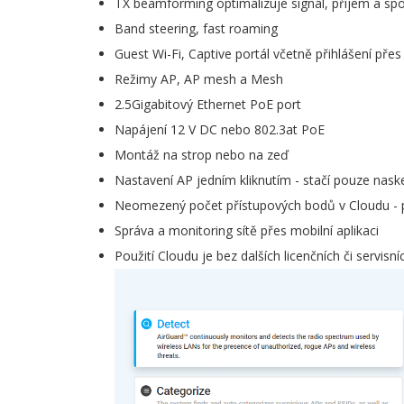
TX beamforming optimalizuje signál, příjem a spo
Band steering, fast roaming
Guest Wi-Fi, Captive portál včetně přihlášení přes
Režimy AP, AP mesh a Mesh
2.5Gigabitový Ethernet PoE port
Napájení 12 V DC nebo 802.3at PoE
Montáž na strop nebo na zeď
Nastavení AP jedním kliknutím - stačí pouze nask
Neomezený počet přístupových bodů v Cloudu - př
Správa a monitoring sítě přes mobilní aplikaci
Použití Cloudu je bez dalších licenčních či servisn