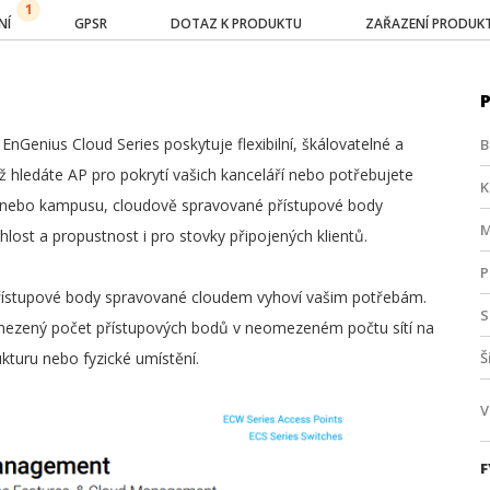
1
NÍ
GPSR
DOTAZ K PRODUKTU
ZAŘAZENÍ PRODUK
nGenius Cloud Series poskytuje flexibilní, škálovatelné a
B
 už hledáte AP pro pokrytí vašich kanceláří nebo potřebujete
K
lu nebo kampusu, cloudově spravované přístupové body
M
ost a propustnost i pro stovky připojených klientů.
P
 přístupové body spravované cloudem vyhoví vašim potřebám.
S
mezený počet přístupových bodů v neomezeném počtu sítí na
ukturu nebo fyzické umístění.
Š
V
F