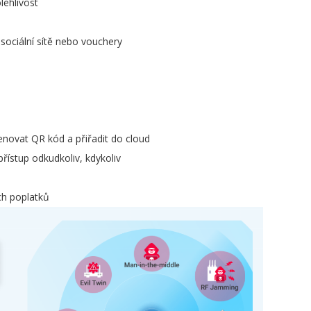
lehlivost
P
P
 sociální sítě nebo vouchery
W
Z
Z
enovat QR kód a přiřadit do cloud
ístup odkudkoliv, kdykoliv
ích poplatků