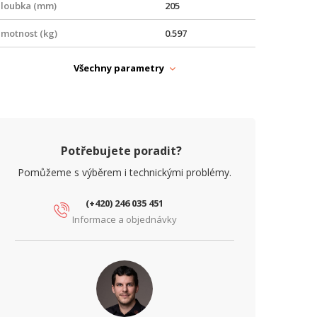
loubka (mm)
205
motnost (kg)
0.597
rovedení
Vnitřní
Všechny parametry
rovozní teplota
0° až +40 °C
ířka (mm)
205
ýška (mm)
33.2
Potřebujete poradit?
Pomůžeme s výběrem i technickými problémy.
APÁJENÍ
oE
Ano
(+420) 246 035 451
Informace a objednávky
ARAMETRY BEZDRÁT
rekvence
2,4 GHz + 5 GHz
IMO (2,4 GHz)
4x4
IMO (5 GHz)
4x4