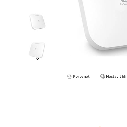
›
Porovnat
Nastavit hl