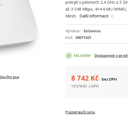
pokrytí v pásmech 2,4 GHz a 5 GH
až 3 548 Mbps, 4×4:4 MU-MIMO, 
Mesh.
Další informace
Výrobce
EnGenius
Kód
00071621
SKLADEM
Dostupnost v prod
8 742
Kč
ídacího psa
bez DPH
10 578
Kč
s DPH
Poptat lepší cenu