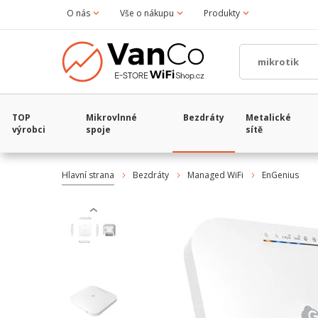
O nás
Vše o nákupu
Produkty
TOP
Mikrovlnné
Bezdráty
Metalické
výrobci
spoje
sítě
Hlavní strana
Bezdráty
Managed WiFi
EnGenius
‹