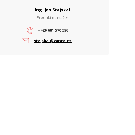
perační mód
AP, Mesh AP, Mesh
Ing. Jan Stejskal
řenosová rychlost WiFi - 2.4 GHz
Produkt manažer
1148
Mbps)
+420 601 570 595
řenosová rychlost WiFi - 5 GHz
2400
Mbps)
stejskal@vanco.cz
ysílací výkon 2,4 GHz (dBm)
23
ysílací výkon 5 GHz [dBm]
23
iFi Standardy
WiFi 6 (802.11ax)
ARAMETRY ETHERNET
ychlost LAN portů
2,5 Gbps
íťové rozhraní (Mbps)
10/100/1000/2500
ARAMETRY NAPÁJENÍ
apájení
PoE, DC