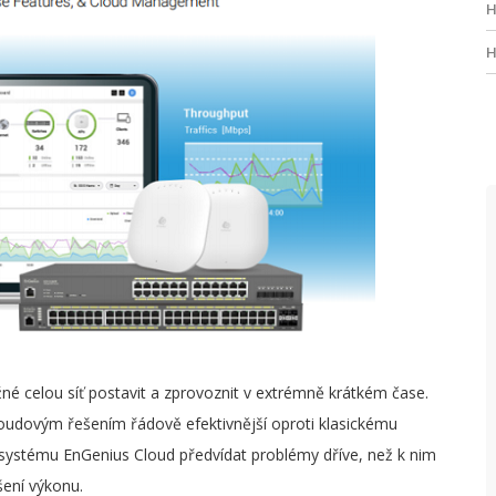
H
H
P
P
Š
V
N
P
P
F
né celou síť postavit a zprovoznit v extrémně krátkém čase.
oudovým řešením řádově efektivnější oproti klasickému
M
 systému EnGenius Cloud předvídat problémy dříve, než k nim
M
šení výkonu.