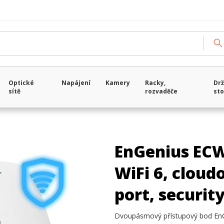
Optické
Napájení
Kamery
Racky,
Drž
sítě
rozvaděče
sto
EnGenius ECW
WiFi 6, cloud
port, security
Dvoupásmový přístupový bod EnGe