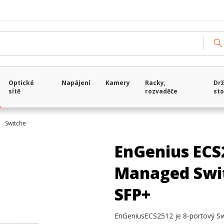
Optické
Napájení
Kamery
Racky,
Drž
sítě
rozvaděče
sto
Switche
EnGenius ECS
Managed Switc
SFP+
EnGeniusECS2512 je 8-portový Sw