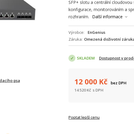
SFP+ slotu a centrální cloudovou 
konfigurace, monitorováním a sp
rozhraním.
Další informace
Výrobce
EnGenius
Záruka
Omezená doživotní záruk
SKLADEM
Dostupnost v prod
12 000
Kč
ídacího psa
bez DPH
14 520
Kč
s DPH
Poptat lepší cenu