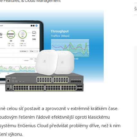
Š
V
V
P
G
P
P
P
R
né celou síť postavit a zprovoznit v extrémně krátkém čase.
S
oudovým řešením řádově efektivnější oproti klasickému
 systému EnGenius Cloud předvídat problémy dříve, než k nim
P
šení výkonu.
N