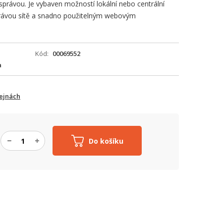
správou. Je vybaven možností lokální nebo centrální
rávou sítě a snadno použitelným webovým
Kód
00069552
a
ejnách
Do košíku