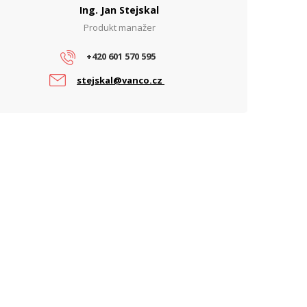
Ing. Jan Stejskal
Produkt manažer
ARAMETRY POE
očet PoE portů
0
+420 601 570 595
oE budget (W)
0
stejskal@vanco.cz