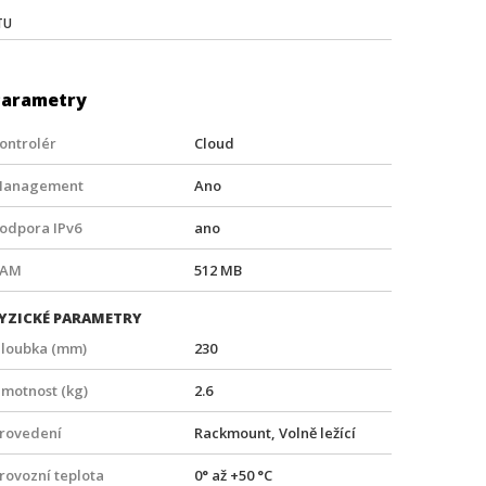
TU
Parametry
ontrolér
Cloud
anagement
Ano
odpora IPv6
ano
RAM
512 MB
YZICKÉ PARAMETRY
loubka (mm)
230
motnost (kg)
2.6
rovedení
Rackmount, Volně ležící
rovozní teplota
0° až +50 °C