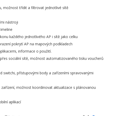
 možnost třídit a filtrovat jednotlivé sítě
mi nástroji
Timeline
onu každého jednotlivého AP i sítě jako celku
brazení pokrytí AP na mapových podkladech
plikacemi, informace o použití.
ní přes sociální sítě, možnost automatizovaného tisku voucherů
ad switchi, přístupovými body a zařízeními spravovanými
 zařízení, možnost koordinovat aktualizace s plánovanou
ilní aplikací