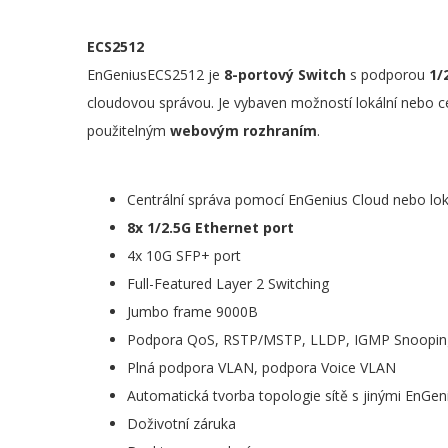
ECS2512
EnGeniusECS2512 je
8-portový Switch
s podporou
1/
cloudovou správou. Je vybaven možností lokální nebo c
použitelným
webovým rozhraním
.
Centrální správa pomocí EnGenius Cloud nebo lok
8x 1/2.5G Ethernet port
4x 10G SFP+ port
Full-Featured Layer 2 Switching
Jumbo frame 9000B
Podpora QoS, RSTP/MSTP, LLDP, IGMP Snoopin
Plná podpora VLAN, podpora Voice VLAN
Automatická tvorba topologie sítě s jinými EnGen
Doživotní záruka