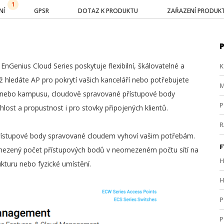
1
NÍ
GPSR
DOTAZ K PRODUKTU
ZAŘAZENÍ PRODUK
nGenius Cloud Series poskytuje flexibilní, škálovatelné a
K
 už hledáte AP pro pokrytí vašich kanceláří nebo potřebujete
M
lu nebo kampusu, cloudově spravované přístupové body
P
ost a propustnost i pro stovky připojených klientů.
 přístupové body spravované cloudem vyhoví vašim potřebám.
F
mezený počet přístupových bodů v neomezeném počtu sítí na
H
ukturu nebo fyzické umístění.
H
P
P