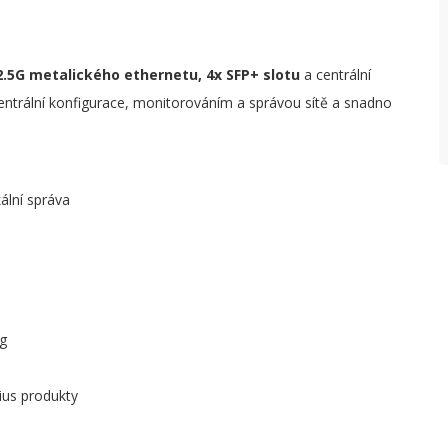
P
P
2.5G metalického ethernetu, 4x SFP+ slotu
a centrální
entrální konfigurace, monitorováním a správou sítě a snadno
P
ální správa
g
ius produkty