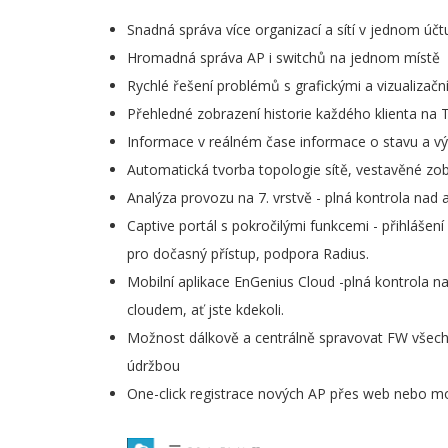
Snadná správa více organizací a sítí v jednom účtu,
Hromadná správa AP i switchů na jednom místě
Rychlé řešení problémů s grafickými a vizualizační
Přehledné zobrazení historie každého klienta na 
Informace v reálném čase informace o stavu a výk
Automatická tvorba topologie sítě, vestavěné zo
Analýza provozu na 7. vrstvě - plná kontrola nad a
Captive portál s pokročilými funkcemi - přihláše
pro dočasný přístup, podpora Radius.
Mobilní aplikace EnGenius Cloud -plná kontrola n
cloudem, ať jste kdekoli.
Možnost dálkově a centrálně spravovat FW všech
údržbou
One-click registrace nových AP přes web nebo mob