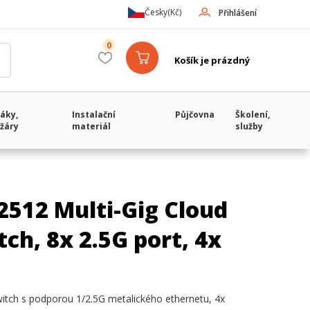
Česky
(Kč)
Přihlášení
0
Košík je prázdný
áky,
Instalační
Půjčovna
Školení,
žáry
materiál
služby
2512 Multi-Gig Cloud
h, 8x 2.5G port, 4x
itch s podporou 1/2.5G metalického ethernetu, 4x