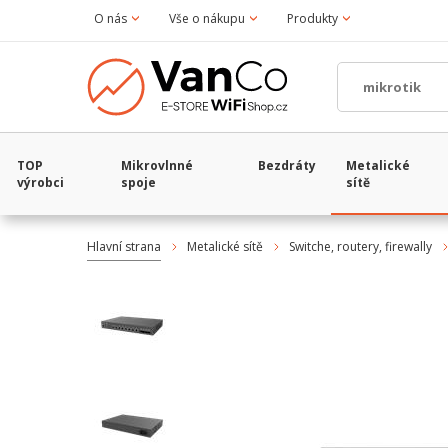
O nás
Vše o nákupu
Produkty
TOP
Mikrovlnné
Bezdráty
Metalické
výrobci
spoje
sítě
Hlavní strana
Metalické sítě
Switche, routery, firewally