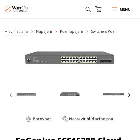
MENU
Hlavní strana
Napájení
PoE napájení
Switche s PoE
‹
›
Porovnat
Nastavit hlídacího psa