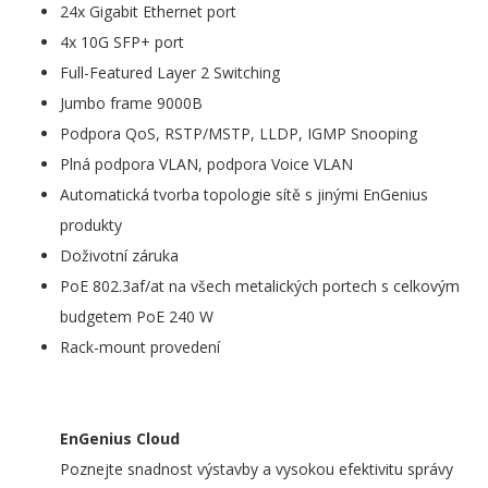
24x Gigabit Ethernet port
4x 10G SFP+ port
Full-Featured Layer 2 Switching
Jumbo frame 9000B
Podpora QoS, RSTP/MSTP, LLDP, IGMP Snooping
Plná podpora VLAN, podpora Voice VLAN
Automatická tvorba topologie sítě s jinými EnGenius
produkty
Doživotní záruka
PoE 802.3af/at na všech metalických portech s celkovým
budgetem PoE 240 W
Rack-mount provedení
EnGenius Cloud
Poznejte snadnost výstavby a vysokou efektivitu správy