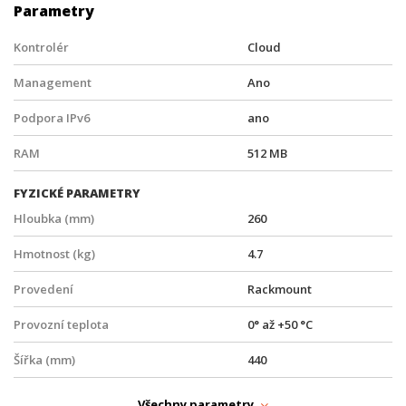
Parametry
Kontrolér
Cloud
Management
Ano
Podpora IPv6
ano
RAM
512 MB
FYZICKÉ PARAMETRY
Hloubka (mm)
260
Hmotnost (kg)
4.7
Provedení
Rackmount
Provozní teplota
0° až +50 °C
Šířka (mm)
440
Výška (mm)
44
Všechny parametry