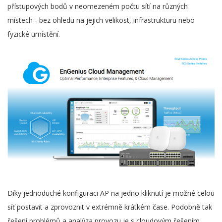
přístupových bodů v neomezeném počtu sítí na různých
místech - bez ohledu na jejich velikost, infrastrukturu nebo
fyzické umístění.
Díky jednoduché konfiguraci AP na jedno kliknutí je možné celou
síť postavit a zprovoznit v extrémně krátkém čase. Podobně tak
řešení problémů a analýza provozu je s cloudovým řešením