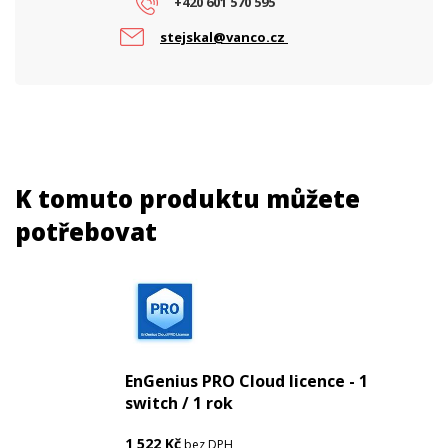
+420 601 570 595
Vstupní napětí (V)
230
stejskal@vanco.cz
PARAMETRY POE
Počet PoE portů
24
PoE budget (W)
240
PoE standard
802.3at, 802.3af
K tomuto produktu můžete
potřebovat
EnGenius PRO Cloud licence - 1
switch / 1 rok
1 522
Kč
bez DPH