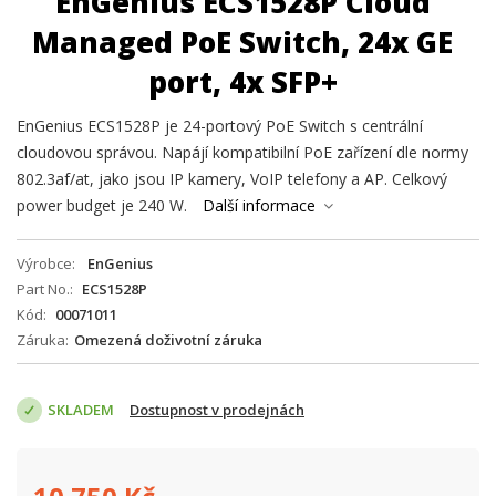
EnGenius ECS1528P Cloud
Managed PoE Switch, 24x GE
port, 4x SFP+
EnGenius ECS1528P je 24-portový PoE Switch s centrální
cloudovou správou. Napájí kompatibilní PoE zařízení dle normy
802.3af/at, jako jsou IP kamery, VoIP telefony a AP. Celkový
power budget je 240 W.
Další informace
Výrobce
EnGenius
Part No.
ECS1528P
Kód
00071011
Záruka
Omezená doživotní záruka
SKLADEM
Dostupnost v prodejnách