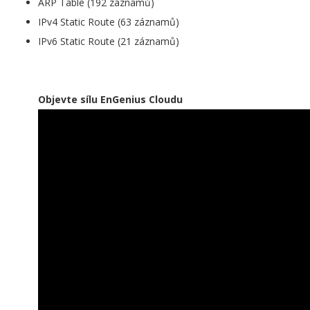
ARP Table (192 záznamů)
IPv4 Static Route (63 záznamů)
IPv6 Static Route (21 záznamů)
Objevte sílu EnGenius Cloudu