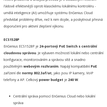
řádově efektivnější oproti klasickému lokálnímu kontroléru -
umělá inteligence (AI) umožňuje systému EnGenius Cloud
předvídat problémy dříve, než k nim dojde, a poskytnout přesná
doporučení pro aktivní zlepšení výkonu.
ECS1528P
EnGenius ECS1528P je
24-portový PoE Switch s centrální
cloudovou správou
. Je vybaven možností lokální nebo centrální
konfigurace, monitorováním a správou sítě a snadno
použitelným
webovým rozhraním
. Napájí kompatibilní
PoE
zařízení dle
normy 802.3af/at
, jako jsou IP kamery, VoIP
telefony a AP. Celkový
power budget
je
240 W
.
Centrální správa pomocí EnGenius Cloud nebo lokální
správa