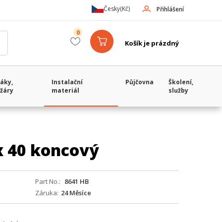
Česky
(Kč)
Přihlášení
0
Košík je prázdný
áky,
Instalační
Půjčovna
Školení,
žáry
materiál
služby
 x 40 koncový
Part No.
8641 HB
Záruka
24 Měsíce