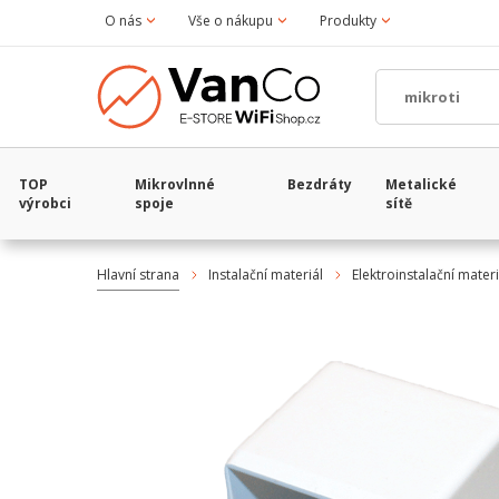
O nás
Vše o nákupu
Produkty
TOP
Mikrovlnné
Bezdráty
Metalické
výrobci
spoje
sítě
Hlavní strana
Instalační materiál
Elektroinstalační materi