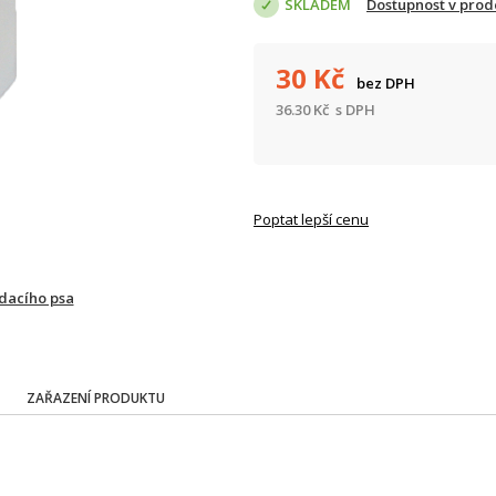
SKLADEM
Dostupnost v prod
30
Kč
bez DPH
36.30
Kč
s DPH
Poptat lepší cenu
ídacího psa
ZAŘAZENÍ PRODUKTU