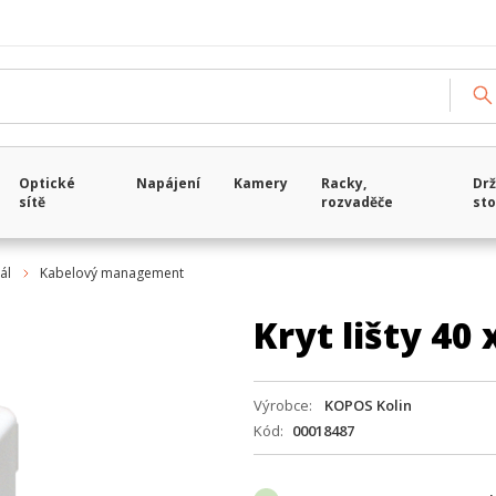
Optické
Napájení
Kamery
Racky,
Drž
sítě
rozvaděče
sto
ál
Kabelový management
Kryt lišty 40
Výrobce
KOPOS Kolin
Kód
00018487