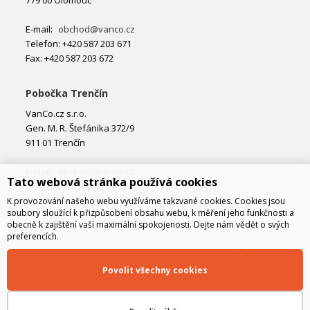
E-mail:
obchod@vanco.cz
Telefon: +420 587 203 671
Fax: +420 587 203 672
Pobočka Trenčín
VanCo.cz s.r.o.
Gen. M. R. Štefánika 372/9
911 01 Trenčín
E-mail:
obchod@vanco.cz
Tato webová stránka používá cookies
Telefon: +421 32 877 74 02
K provozování našeho webu využíváme takzvané cookies. Cookies jsou
soubory sloužící k přizpůsobení obsahu webu, k měření jeho funkčnosti a
obecně k zajištění vaší maximální spokojenosti. Dejte nám vědět o svých
preferencích.
Povolit všechny cookies