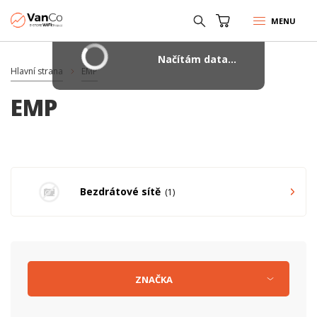
MENU
Načítám data...
Hlavní strana
EMP
EMP
Bezdrátové sítě
1
ZNAČKA