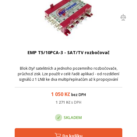
EMP T5/10PCA-3 - SAT/TV rozbočovač
Blok čtyř satelitních a jednoho pozemního rozbočovače,
průchozí zisk. Lze použít v celé řadě aplikací - od rozdělení
signálů z 1 LNB ke dva multipřepínačům až k propojování
komplexních kaskádních systémů.
1 050
Kč
bez DPH
1 271
Kč
s DPH
SKLADEM
Do košíku