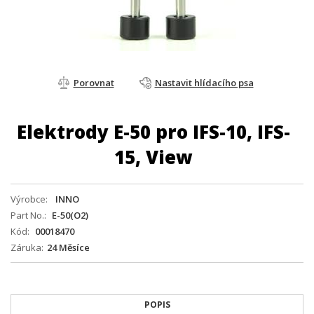
Porovnat
Nastavit hlídacího psa
Elektrody E-50 pro IFS-10, IFS-
15, View
Výrobce
INNO
Part No.
E-50(O2)
Kód
00018470
Záruka
24 Měsíce
POPIS