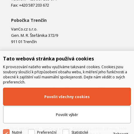
Fax: +420 587 203 672
Pobočka Trenčín
VanCo.cz s.r.o.
Gen. M. R. Štefánika 372/9
911 01 Trenčín
E-mail:
obchod@vanco.cz
Tato webová stránka používá cookies
Telefon: +421 32 877 74 02
K provozování našeho webu využíváme takzvané cookies. Cookies jsou
soubory sloužící k přizpůsobení obsahu webu, k měření jeho funkčnosti a
obecně k zajištění vaší maximální spokojenosti. Dejte nám vědět o svých
preferencích.
Povolit všechny cookies
Povolit výběr
©2026
WiFiShop.cz - VanCo.cz eStore
, Spolehlivý partner od roku 1999.
Nutné
Preferenční
Statistické
Technické řešení © 2026
CyberSoft s.r.o.