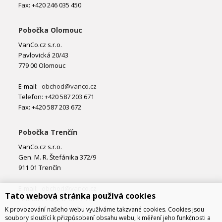
Fax: +420 246 035 450
Pobočka Olomouc
VanCo.cz s.r.o.
Pavlovická 20/43
779 00 Olomouc
E-mail:
obchod@vanco.cz
Telefon: +420 587 203 671
Fax: +420 587 203 672
Pobočka Trenčín
VanCo.cz s.r.o.
Gen. M. R. Štefánika 372/9
911 01 Trenčín
E-mail:
obchod@vanco.cz
Tato webová stránka používá cookies
Telefon: +421 32 877 74 02
K provozování našeho webu využíváme takzvané cookies. Cookies jsou
soubory sloužící k přizpůsobení obsahu webu, k měření jeho funkčnosti a