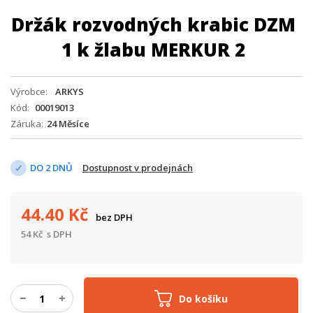
Držák rozvodných krabic DZM
1 k žlabu MERKUR 2
Výrobce
ARKYS
Kód
00019013
Záruka
24 Měsíce
DO 2 DNŮ
Dostupnost v prodejnách
44.40
Kč
bez DPH
54
Kč
s DPH
Do košíku