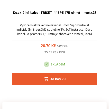
Koaxiální kabel TRISET-113PE (75 ohm) - metráž
Vysoce kvalitní venkovní kabel umožňující budovat
individuální i rozsáhlé společné TV, SAT instalace. Jádro
kabelu o průměru 1,13 mm je zhotoveno z mědi, která
garantuje nízkou ztrátu a to při frekvenci 2400MHz je útlum na
100m 30,8dB. Venkovní úprava PE
20.70
Kč
bez DPH
25.05
Kč
s DPH
SKLADEM
Do košíku