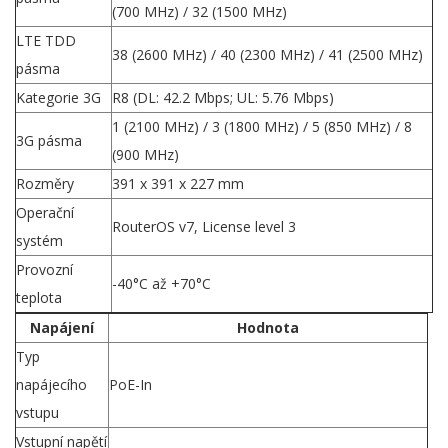
(700 MHz) / 32 (1500 MHz)
LTE TDD
38 (2600 MHz) / 40 (2300 MHz) / 41 (2500 MHz)
pásma
Kategorie 3G
R8 (DL: 42.2 Mbps; UL: 5.76 Mbps)
1 (2100 MHz) / 3 (1800 MHz) / 5 (850 MHz) / 8
3G pásma
(900 MHz)
Rozměry
391 x 391 x 227 mm
Operační
RouterOS v7, License level 3
systém
Provozní
-40°C až +70°C
teplota
Napájení
Hodnota
Typ
napájecího
PoE-In
vstupu
Vstupní napětí