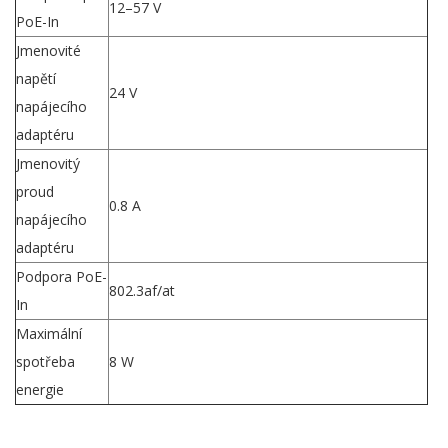
12–57 V
PoE-In
Jmenovité
napětí
24 V
napájecího
adaptéru
Jmenovitý
proud
0.8 A
napájecího
adaptéru
Podpora PoE-
802.3af/at
In
Maximální
spotřeba
8 W
energie