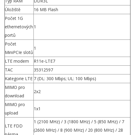
Typ RAM
DDR3L
Úložiště
16 MB Flash
Počet 1G
ethernetových
1
portů
Počet
1
MiniPCIe slotů
LTE modem
R11e-LTE7
TAC
35312597
Kategorie LTE
7 (DL: 300 Mbps; UL: 100 Mbps)
MIMO pro
2x2
download
MIMO pro
1x1
upload
1 (2100 MHz) / 3 (1800 MHz) / 5 (850 MHz) / 7
LTE FDD
(2600 MHz) / 8 (900 MHz) / 20 (800 MHz) / 28
pásma