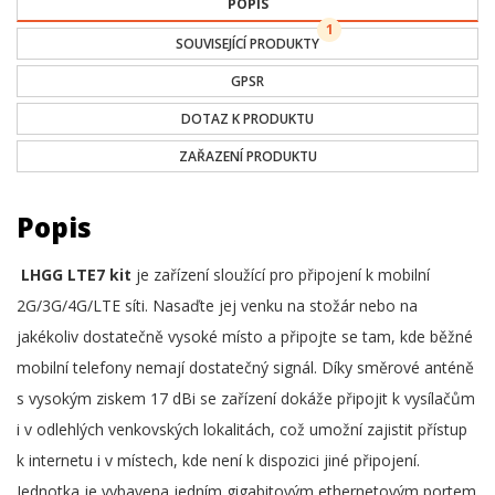
POPIS
1
SOUVISEJÍCÍ PRODUKTY
GPSR
DOTAZ K PRODUKTU
ZAŘAZENÍ PRODUKTU
Popis
LHGG LTE7 kit
je zařízení sloužící pro připojení k mobilní
2G/3G/4G/LTE síti. Nasaďte jej venku na stožár nebo na
jakékoliv dostatečně vysoké místo a připojte se tam, kde běžné
mobilní telefony nemají dostatečný signál. Díky směrové anténě
s vysokým ziskem 17 dBi se zařízení dokáže připojit k vysílačům
i v odlehlých venkovských lokalitách, což umožní zajistit přístup
k internetu i v místech, kde není k dispozici jiné připojení.
Jednotka je vybavena jedním gigabitovým ethernetovým portem