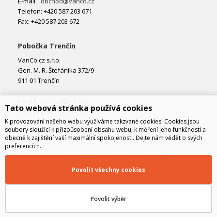
E-mail:
obchod@vanco.cz
Telefon: +420 587 203 671
Fax: +420 587 203 672
Pobočka Trenčín
VanCo.cz s.r.o.
Gen. M. R. Štefánika 372/9
911 01 Trenčín
E-mail:
obchod@vanco.cz
Tato webová stránka používá cookies
Telefon: +421 32 877 74 02
K provozování našeho webu využíváme takzvané cookies. Cookies jsou
soubory sloužící k přizpůsobení obsahu webu, k měření jeho funkčnosti a
obecně k zajištění vaší maximální spokojenosti. Dejte nám vědět o svých
preferencích.
Povolit všechny cookies
Povolit výběr