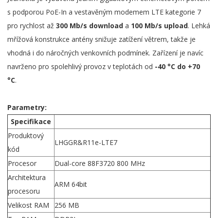
s podporou PoE-In a vestavěným modemem LTE kategorie 7
pro rychlost až
300 Mb/s download
a
100 Mb/s upload
. Lehká
mřížová konstrukce antény snižuje zatížení větrem, takže je
vhodná i do náročných venkovních podmínek. Zařízení je navíc
navrženo pro spolehlivý provoz v teplotách od
-40 °C do +70
°C
.
Parametry:
Specifikace
Produktový
LHGGR&R11e-LTE7
kód
Procesor
Dual-core 88F3720 800 MHz
Architektura
ARM 64bit
procesoru
Velikost RAM
256 MB