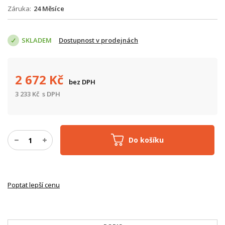
Záruka
24 Měsíce
SKLADEM
Dostupnost v prodejnách
2 672
Kč
bez DPH
3 233
Kč
s DPH
Do košíku
Poptat lepší cenu