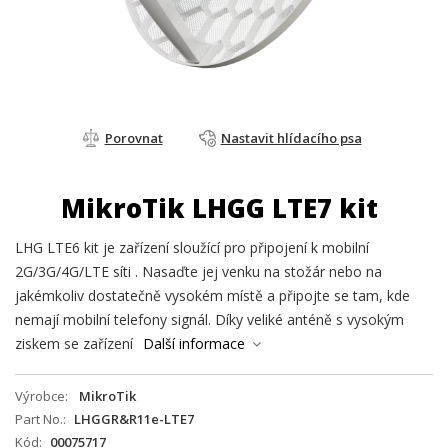
Porovnat
Nastavit hlídacího psa
MikroTik LHGG LTE7 kit
LHG LTE6 kit je zařízení sloužící pro připojení k mobilní
2G/3G/4G/LTE síti . Nasaďte jej venku na stožár nebo na
jakémkoliv dostatečně vysokém místě a připojte se tam, kde
nemají mobilní telefony signál. Díky veliké anténě s vysokým
ziskem se zařízení
Další informace
Výrobce
MikroTik
Part No.
LHGGR&R11e-LTE7
Kód
00075717