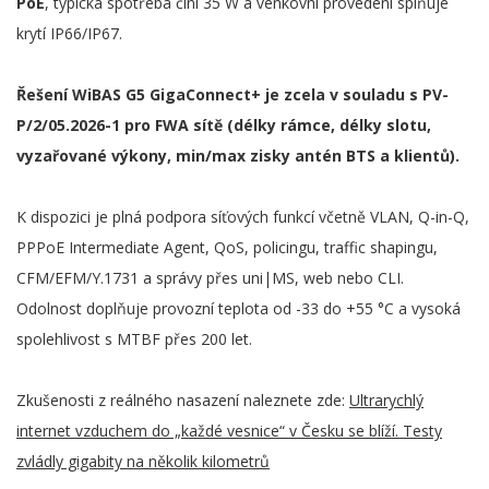
PoE
, typická spotřeba činí 35 W a venkovní provedení splňuje
krytí IP66/IP67.
Řešení WiBAS G5 GigaConnect+ je zcela v souladu s PV-
P/2/05.2026-1 pro FWA sítě (délky rámce, délky slotu,
vyzařované výkony, min/max zisky antén BTS a klientů).
K dispozici je plná podpora síťových funkcí včetně VLAN, Q-in-Q,
PPPoE Intermediate Agent, QoS, policingu, traffic shapingu,
CFM/EFM/Y.1731 a správy přes uni|MS, web nebo CLI.
Odolnost doplňuje provozní teplota od -33 do +55 °C a vysoká
spolehlivost s MTBF přes 200 let.
Zkušenosti z reálného nasazení naleznete zde:
Ultrarychlý
internet vzduchem do „každé vesnice“ v Česku se blíží. Testy
zvládly gigabity na několik kilometrů