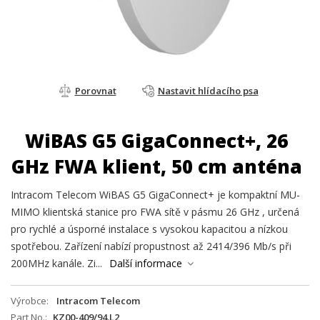
Porovnat
Nastavit hlídacího psa
WiBAS G5 GigaConnect+, 26
GHz FWA klient, 50 cm anténa
Intracom Telecom WiBAS G5 GigaConnect+ je kompaktní MU-
MIMO klientská stanice pro FWA sítě v pásmu 26 GHz , určená
pro rychlé a úsporné instalace s vysokou kapacitou a nízkou
spotřebou. Zařízení nabízí propustnost až 2414/396 Mb/s při
200MHz kanále. Zi...
Další informace
Výrobce
Intracom Telecom
Part No.
KZ00-409/94.L2