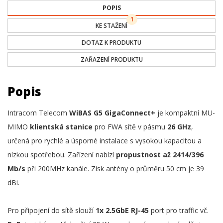
POPIS
1
KE STAŽENÍ
DOTAZ K PRODUKTU
ZAŘAZENÍ PRODUKTU
Popis
Intracom Telecom
WiBAS G5 GigaConnect+
je kompaktní MU-
MIMO
klientská stanice
pro FWA sítě v pásmu
26 GHz
,
určená pro rychlé a úsporné instalace s vysokou kapacitou a
nízkou spotřebou. Zařízení nabízí
propustnost až 2414/396
Mb/s
při 200MHz kanále. Zisk antény o průměru 50 cm je 39
dBi.
Pro připojení do sítě slouží
1x 2.5GbE RJ-45
port pro traffic vč.