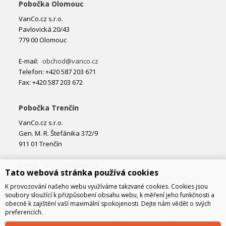
Pobočka Olomouc
VanCo.cz s.r.o.
Pavlovická 20/43
779 00 Olomouc
E-mail:
obchod@vanco.cz
Telefon: +420 587 203 671
Fax: +420 587 203 672
Pobočka Trenčín
VanCo.cz s.r.o.
Gen. M. R. Štefánika 372/9
911 01 Trenčín
E-mail:
obchod@vanco.cz
Tato webová stránka používá cookies
Telefon: +421 32 877 74 02
K provozování našeho webu využíváme takzvané cookies. Cookies jsou
soubory sloužící k přizpůsobení obsahu webu, k měření jeho funkčnosti a
obecně k zajištění vaší maximální spokojenosti. Dejte nám vědět o svých
preferencích.