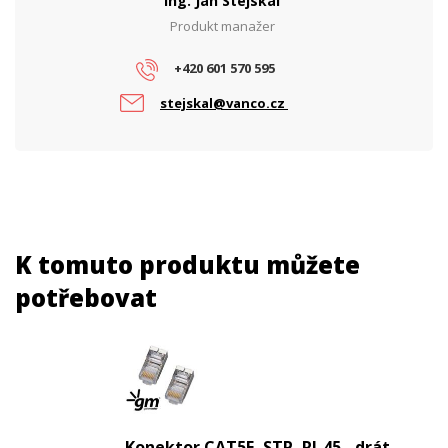
Ing. Jan Stejskal
Produkt manažer
+420 601 570 595
stejskal@vanco.cz
K tomuto produktu můžete
potřebovat
Konektor CAT5E, STP, RJ-45 - drát