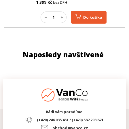
1 399
Kč
bez DPH
Do košíku
Naposledy navštívené
Rádi vám poradíme:
(+420) 246 035 451 / (+420) 587 203 671
obchod@vanco.cz