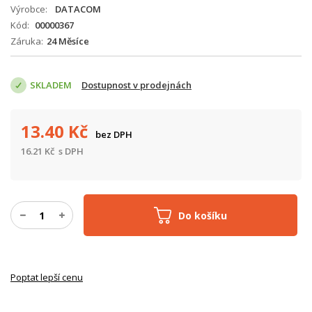
Výrobce
DATACOM
Kód
00000367
Záruka
24 Měsíce
SKLADEM
Dostupnost v prodejnách
13.40
Kč
bez DPH
16.21
Kč
s DPH
Do košíku
Poptat lepší cenu