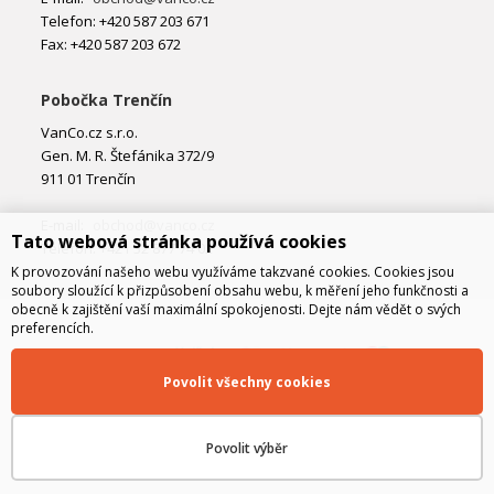
Telefon: +420 587 203 671
Fax: +420 587 203 672
Pobočka Trenčín
VanCo.cz s.r.o.
Gen. M. R. Štefánika 372/9
911 01 Trenčín
E-mail:
obchod@vanco.cz
Tato webová stránka používá cookies
Telefon: +421 32 877 74 02
K provozování našeho webu využíváme takzvané cookies. Cookies jsou
soubory sloužící k přizpůsobení obsahu webu, k měření jeho funkčnosti a
obecně k zajištění vaší maximální spokojenosti. Dejte nám vědět o svých
preferencích.
Povolit všechny cookies
Povolit výběr