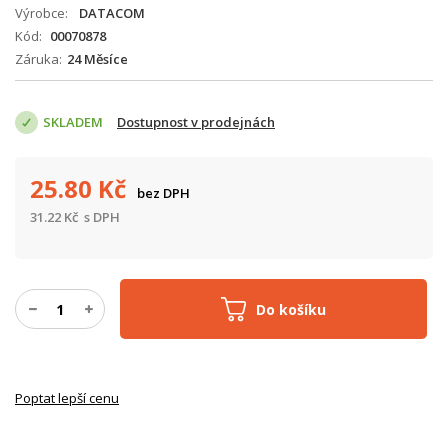
Výrobce
DATACOM
Kód
00070878
Záruka
24 Měsíce
SKLADEM
Dostupnost v prodejnách
25.80
Kč
bez DPH
31.22
Kč
s DPH
Do košíku
Poptat lepší cenu