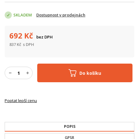
SKLADEM
Dostupnost v prodejnách
692
Kč
bez DPH
837
Kč
s DPH
Do košíku
Poptat lepší cenu
POPIS
GPSR