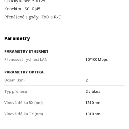
Optický kabel: 50/125
Konektor: SC, RJ45
Přenášené signály: TxD a RxD
Parametry
PARAMETRY ETHERNET
Přenosová rychlost LAN
10/100 Mbps
PARAMETRY OPTIKA
Dosah (km)
2
Typ přenosu
2 vlákna
Vlnová délka RX (nm)
1310 nm
Vlnová délka TX (nm)
1310 nm