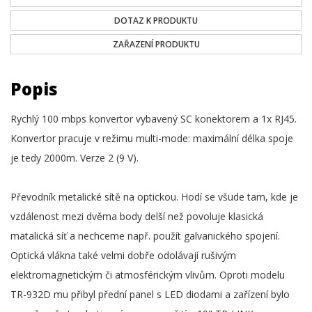
DOTAZ K PRODUKTU
ZAŘAZENÍ PRODUKTU
Popis
Rychlý 100 mbps konvertor vybavený SC konektorem a 1x RJ45.
Konvertor pracuje v režimu multi-mode: maximální délka spoje
je tedy 2000m. Verze 2 (9 V).
Převodník metalické sítě na optickou. Hodí se všude tam, kde je
vzdálenost mezi dvěma body delší než povoluje klasická
matalická síť a nechceme např. použít galvanického spojení.
Optická vlákna také velmi dobře odolávají rušivým
elektromagnetickým či atmosférickým vlivům. Oproti modelu
TR-932D mu přibyl přední panel s LED diodami a zařízení bylo