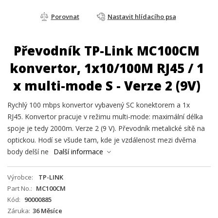
Porovnat
Nastavit hlídacího psa
Převodník TP-Link MC100CM
konvertor, 1x10/100M RJ45 / 1
x multi-mode S - Verze 2 (9V)
Rychlý 100 mbps konvertor vybavený SC konektorem a 1x
RJ45. Konvertor pracuje v režimu multi-mode: maximální délka
spoje je tedy 2000m. Verze 2 (9 V). Převodník metalické sítě na
optickou. Hodí se všude tam, kde je vzdálenost mezi dvěma
body delší ne
Další informace
Výrobce
TP-LINK
Part No.
MC100CM
Kód
90000885
Záruka
36 Měsíce