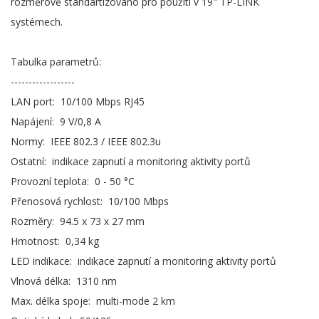
rozměrově standartizováno pro použití v 19" TP-LINK
systémech.
Tabulka parametrů:
------------------
LAN port: 10/100 Mbps RJ45
Napájení: 9 V/0,8 A
Normy: IEEE 802.3 / IEEE 802.3u
Ostatní: indikace zapnutí a monitoring aktivity portů
Provozní teplota: 0 - 50 °C
Přenosová rychlost: 10/100 Mbps
Rozměry: 94.5 x 73 x 27 mm
Hmotnost: 0,34 kg
LED indikace: indikace zapnutí a monitoring aktivity portů
Vlnová délka: 1310 nm
Max. délka spoje: multi-mode 2 km