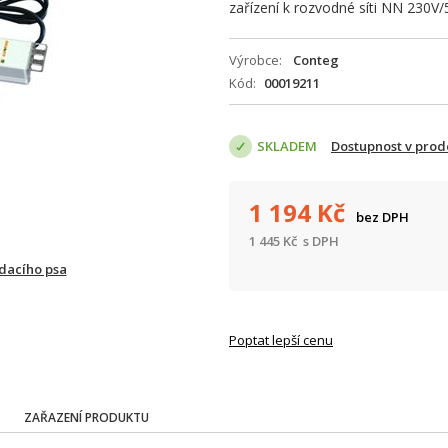
zařízení k rozvodné síti NN 230V/
Výrobce
Conteg
Kód
00019211
SKLADEM
Dostupnost v prod
1 194
Kč
bez DPH
1 445
Kč
s DPH
ídacího psa
Poptat lepší cenu
ZAŘAZENÍ PRODUKTU