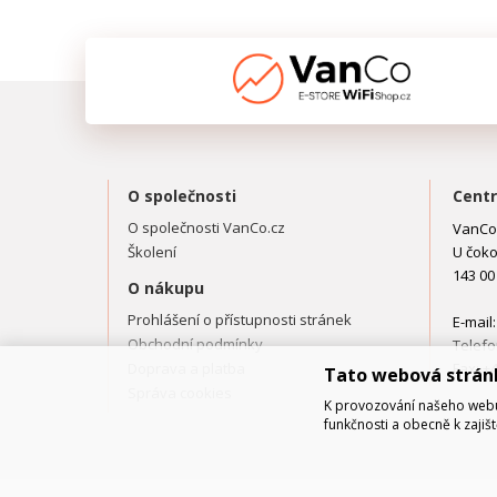
O společnosti
Centr
O společnosti VanCo.cz
VanCo.
Školení
U čoko
143 00
O nákupu
Prohlášení o přístupnosti stránek
E-mail
Obchodní podmínky
Telefo
Doprava a platba
Fax: +
Tato webová strán
Správa cookies
K provozování našeho webu 
funkčnosti a obecně k zajiš