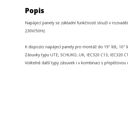
Popis
Napájecí panely se základní funkčností slouží v rozvaděč
230V/50Hz.
K dispozici napájecí panely pro montáž do 19" lišt, 10" l
Zásuvky typu UTE, SCHUKO, UK, IEC320 C13, IEC320 C
Volitelně další typy zásuvek i v kombinaci s přepěťov