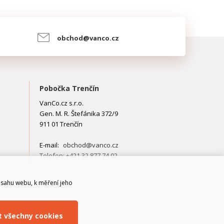
obchod@vanco.cz
Pobočka Trenčín
VanCo.cz s.r.o.
Gen. M. R. Štefánika 372/9
911 01 Trenčín
E-mail:
obchod@vanco.cz
Telefon: +421 32 877 74 02
bsahu webu, k měření jeho
it všechny cookies