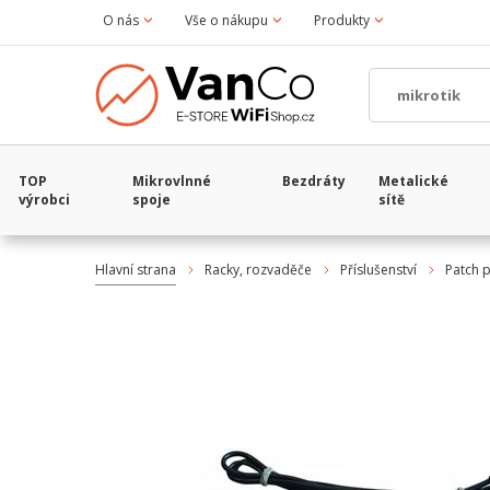
O nás
Vše o nákupu
Produkty
TOP
Mikrovlnné
Bezdráty
Metalické
výrobci
spoje
sítě
Hlavní strana
Racky, rozvaděče
Příslušenství
Patch 