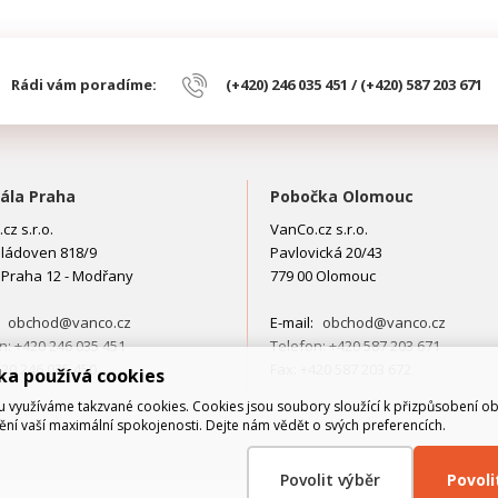
Rádi vám poradíme:
(+420) 246 035 451 / (+420) 587 203 671
ála Praha
Pobočka Olomouc
cz s.r.o.
VanCo.cz s.r.o.
ládoven 818/9
Pavlovická 20/43
 Praha 12 - Modřany
779 00 Olomouc
:
obchod@vanco.cz
E-mail:
obchod@vanco.cz
n: +420 246 035 451
Telefon: +420 587 203 671
420 246 035 450
Fax: +420 587 203 672
ka používá cookies
využíváme takzvané cookies. Cookies jsou soubory sloužící k přizpůsobení o
tění vaší maximální spokojenosti. Dejte nám vědět o svých preferencích.
Povolit výběr
Povol