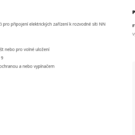
i pro připojení elektrických zařízení k rozvodné síti NN
F
V
išt nebo pro volné uložení
19
ou ochranou a nebo vypínačem