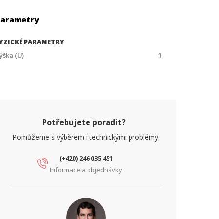
Parametry
YZICKÉ PARAMETRY
ýška (U)
1
Potřebujete poradit?
Pomůžeme s výběrem i technickými problémy.
(+420) 246 035 451
Informace a objednávky