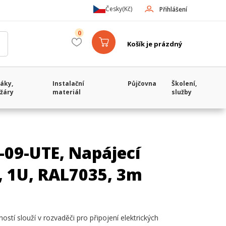
Česky
(Kč)
Přihlášení
0
Košík je prázdný
áky,
Instalační
Půjčovna
Školení,
žáry
materiál
služby
-09-UTE, Napájecí
, 1U, RAL7035, 3m
ostí slouží v rozvaděči pro připojení elektrických