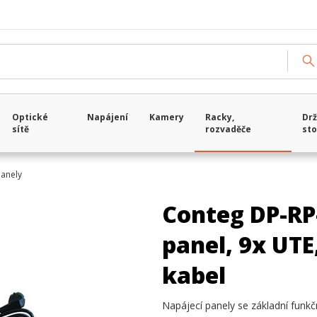
Optické
Napájení
Kamery
Racky,
Drž
sítě
rozvaděče
sto
panely
Conteg DP-RP
panel, 9x UTE
kabel
Napájecí panely se základní funkčn