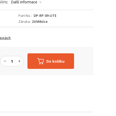
50Hz.
Další informace
Part No.
DP-RP-09-UTE
Záruka
24 Měsíce
ejnách
Do košíku