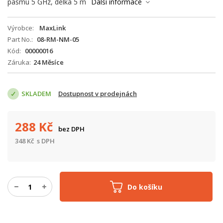
pásmu 5 GHz, délka 5 m
Další informace
Výrobce
MaxLink
Part No.
08-RM-NM-05
Kód
00000016
Záruka
24 Měsíce
SKLADEM
Dostupnost v prodejnách
288
Kč
bez DPH
348
Kč
s DPH
Do košíku