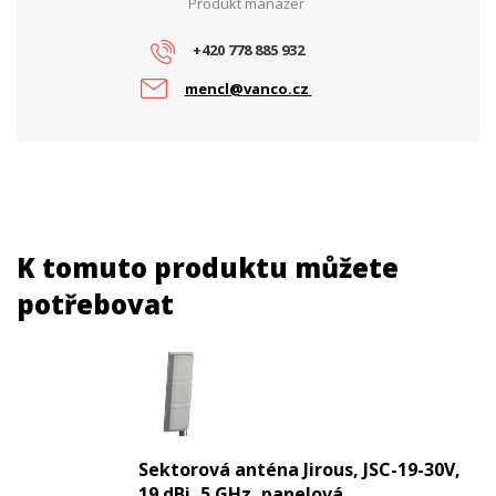
Produkt manažer
+420 778 885 932
mencl@vanco.cz
K tomuto produktu můžete
potřebovat
Sektorová anténa Jirous, JSC-19-30V,
19 dBi, 5 GHz, panelová