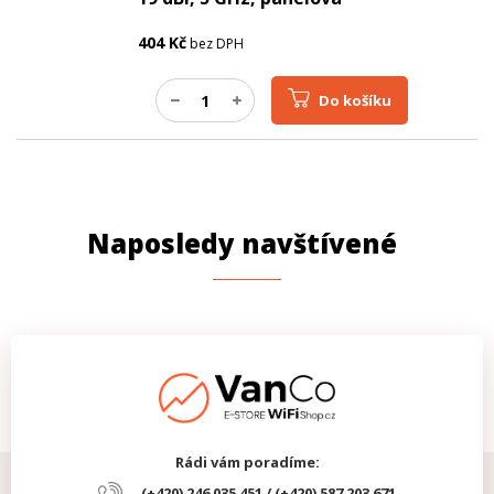
404
Kč
bez DPH
Do košíku
Naposledy navštívené
Rádi vám poradíme:
(+420) 246 035 451 / (+420) 587 203 671