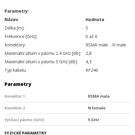
Parametry:
Název
Hodnota
Délka [m]:
5
Frekvence [GHz]:
0 až 6
Konektory:
RSMA male - N male
Maximální útlum v pásmu 2.4 GHz [dB]:
2,8
Maximální útlum v pásmu 5 GHz [dB]:
4,3
Typ kabelu:
RF240
Parametry
Konektor 1
RSMA male
Konektor 2
N female
Vysílací pásmo (GHz)
5 GHz
FYZICKÉ PARAMETRY