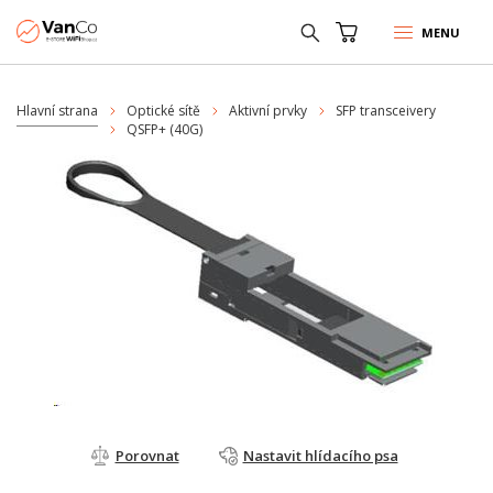
MENU
Hlavní strana
Optické sítě
Aktivní prvky
SFP transceivery
QSFP+ (40G)
Porovnat
Nastavit hlídacího psa