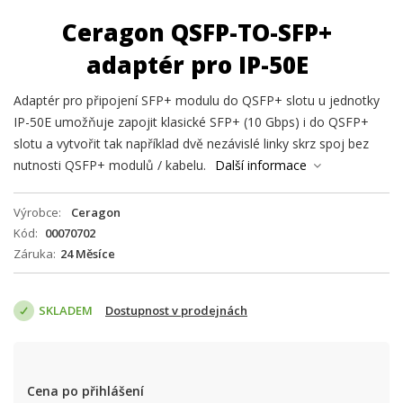
Ceragon QSFP-TO-SFP+
adaptér pro IP-50E
Adaptér pro připojení SFP+ modulu do QSFP+ slotu u jednotky
IP-50E umožňuje zapojit klasické SFP+ (10 Gbps) i do QSFP+
slotu a vytvořit tak například dvě nezávislé linky skrz spoj bez
nutnosti QSFP+ modulů / kabelu.
Další informace
Výrobce
Ceragon
Kód
00070702
Záruka
24 Měsíce
SKLADEM
Dostupnost v prodejnách
Cena po přihlášení