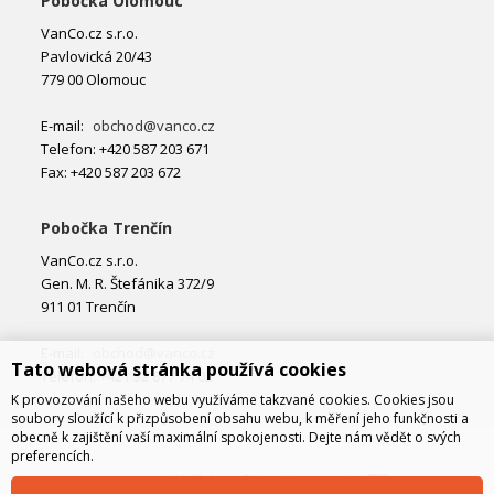
Pobočka Olomouc
VanCo.cz s.r.o.
Pavlovická 20/43
779 00 Olomouc
E-mail:
obchod@vanco.cz
Telefon: +420 587 203 671
Fax: +420 587 203 672
Pobočka Trenčín
VanCo.cz s.r.o.
Gen. M. R. Štefánika 372/9
911 01 Trenčín
E-mail:
obchod@vanco.cz
Tato webová stránka používá cookies
Telefon: +421 32 877 74 02
K provozování našeho webu využíváme takzvané cookies. Cookies jsou
soubory sloužící k přizpůsobení obsahu webu, k měření jeho funkčnosti a
obecně k zajištění vaší maximální spokojenosti. Dejte nám vědět o svých
preferencích.