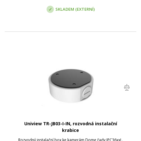
SKLADEM (EXTERNÍ)
Uniview TR-JB03-I-IN, rozvodná instalační
krabice
Rozvodný instalační box ke kamerám Dome řady IPC36xxL.