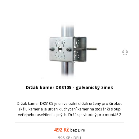
Držák kamer DKS105 - galvanický zinek
Držák kamer DKS105 je univerzální držák určený pro širokou
škálu kamer a je určen k uchycení kamer na stožár či sloup
veřejného osvětlení a jiných. Držák je vhodný pro montáž 2
kamer, každé z jedné strany. Držák je kompatibilní s
kamerami značky: N-CAM...
492
Kč
bez DPH
595
Kč
s DPH