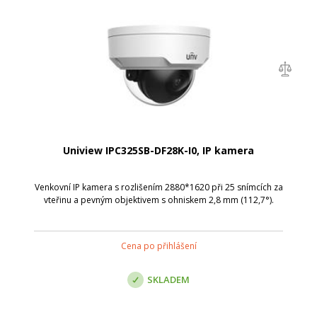
Uniview IPC325SB-DF28K-I0, IP kamera
Venkovní IP kamera s rozlišením 2880*1620 při 25 snímcích za
vteřinu a pevným objektivem s ohniskem 2,8 mm (112,7°).
Cena po přihlášení
SKLADEM