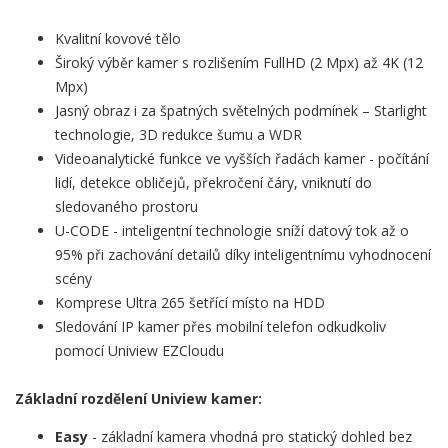
Kvalitní kovové tělo
Široký výběr kamer s rozlišením FullHD (2 Mpx) až 4K (12
Mpx)
Jasný obraz i za špatných světelných podmínek – Starlight
technologie, 3D redukce šumu a WDR
Videoanalytické funkce ve vyšších řadách kamer - počítání
lidí, detekce obličejů, překročení čáry, vniknutí do
sledovaného prostoru
U-CODE - inteligentní technologie sníží datový tok až o
95% při zachování detailů díky inteligentnímu vyhodnocení
scény
Komprese Ultra 265 šetřící místo na HDD
Sledování IP kamer přes mobilní telefon odkudkoliv
pomocí Uniview EZCloudu
Základní rozdělení Uniview kamer:
Easy
- základní kamera vhodná pro statický dohled bez