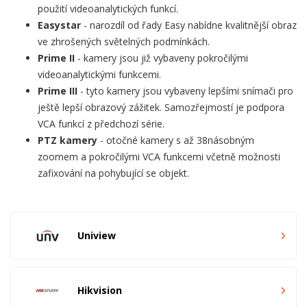
použití videoanalytických funkcí.
Easystar
- narozdíl od řady Easy nabídne kvalitnější obraz
ve zhrošených světelných podmínkách.
Prime II
- kamery jsou již vybaveny pokročilými
videoanalytickými funkcemi.
Prime III
- tyto kamery jsou vybaveny lepšími snímači pro
ještě lepší obrazový zážitek. Samozřejmostí je podpora
VCA funkcí z předchozí série.
PTZ kamery
- otočné kamery s až 38násobným
zoomem a pokročilými VCA funkcemi včetně možnosti
zafixování na pohybující se objekt.
Uniview
Hikvision