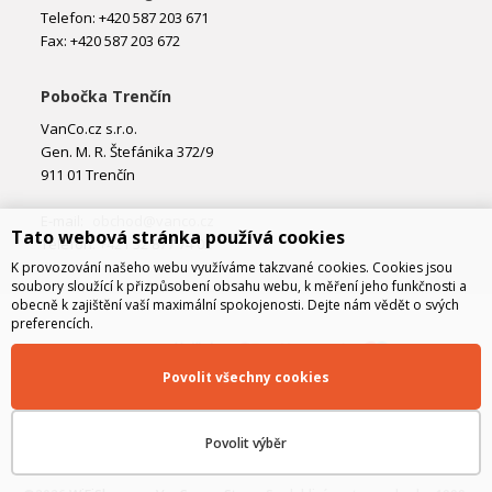
Telefon: +420 587 203 671
Fax: +420 587 203 672
Pobočka Trenčín
VanCo.cz s.r.o.
Gen. M. R. Štefánika 372/9
911 01 Trenčín
E-mail:
obchod@vanco.cz
Tato webová stránka používá cookies
Telefon: +421 32 877 74 02
K provozování našeho webu využíváme takzvané cookies. Cookies jsou
soubory sloužící k přizpůsobení obsahu webu, k měření jeho funkčnosti a
obecně k zajištění vaší maximální spokojenosti. Dejte nám vědět o svých
preferencích.
Povolit všechny cookies
Povolit výběr