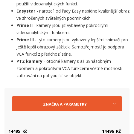
použití videoanalytických funkcí.
Easystar
- narozdíl od řady Easy nabídne kvalitnější obraz
ve zhrošených světelných podmínkách.
Prime II
- kamery jsou již vybaveny pokročilými
videoanalytickými funkcemi.
Prime III
- tyto kamery jsou vybaveny lepšími snímači pro
ještě lepší obrazový zážitek. Samozřejmostí je podpora
VCA funkcí z předchozí série.
PTZ kamery
- otočné kamery s až 38násobným
zoomem a pokročilými VCA funkcemi včetně možnosti
zafixování na pohybující se objekt.
ZNAČKA
A
PARAMETRY
Kč
Kč