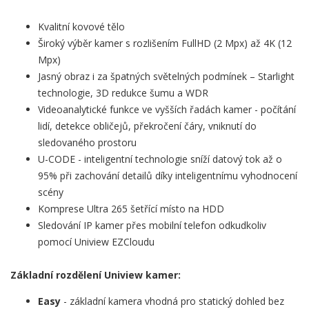
Kvalitní kovové tělo
Široký výběr kamer s rozlišením FullHD (2 Mpx) až 4K (12
Mpx)
Jasný obraz i za špatných světelných podmínek – Starlight
technologie, 3D redukce šumu a WDR
Videoanalytické funkce ve vyšších řadách kamer - počítání
lidí, detekce obličejů, překročení čáry, vniknutí do
sledovaného prostoru
U-CODE - inteligentní technologie sníží datový tok až o
95% při zachování detailů díky inteligentnímu vyhodnocení
scény
Komprese Ultra 265 šetřící místo na HDD
Sledování IP kamer přes mobilní telefon odkudkoliv
pomocí Uniview EZCloudu
Základní rozdělení Uniview kamer:
Easy
- základní kamera vhodná pro statický dohled bez