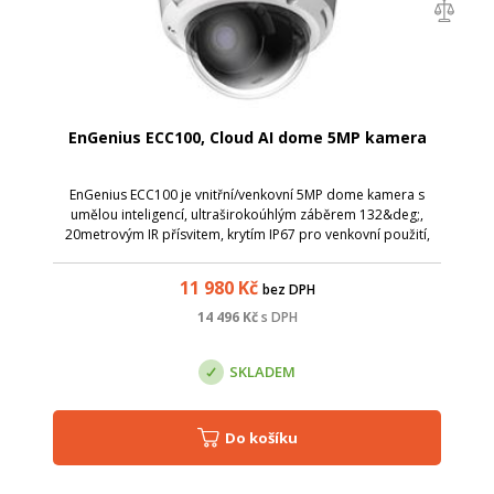
EnGenius ECC100, Cloud AI dome 5MP kamera
EnGenius ECC100 je vnitřní/venkovní 5MP dome kamera s
umělou inteligencí, ultraširokoúhlým záběrem 132&deg;,
20metrovým IR přísvitem, krytím IP67 pro venkovní použití,
odolností IK10 a vestavěným úložištěm o kapacitě 256 GB.
Analytické nástroje s umělo...
11 980
Kč
bez DPH
14 496
Kč
s DPH
SKLADEM
Do košíku