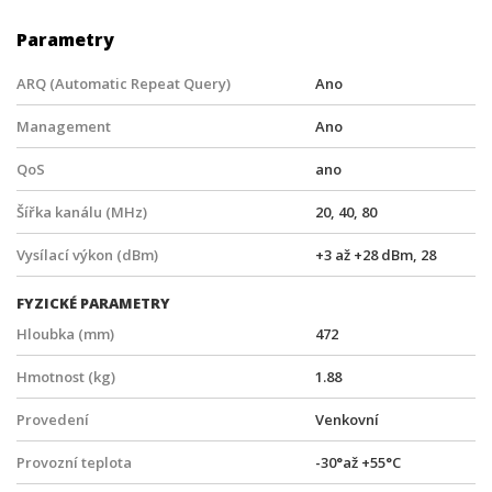
Parametry
ARQ (Automatic Repeat Query)
Ano
Management
Ano
QoS
ano
Šířka kanálu (MHz)
20, 40, 80
Vysílací výkon (dBm)
+3 až +28 dBm, 28
FYZICKÉ PARAMETRY
Hloubka (mm)
472
Hmotnost (kg)
1.88
Provedení
Venkovní
Provozní teplota
-30°až +55°C