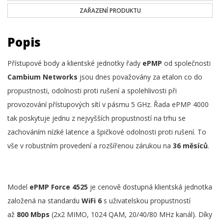
ZAŘAZENÍ PRODUKTU
Popis
Přístupové body a klientské jednotky řady
ePMP
od společnosti
Cambium Networks
jsou dnes považovány za etalon co do
propustnosti, odolnosti proti rušení a spolehlivosti při
provozování přístupových sítí v pásmu 5 GHz. Řada ePMP 4000
tak poskytuje jednu z nejvyšších propustností na trhu se
zachováním nízké latence a špičkové odolnosti proti rušení. To
vše v robustním provedení a rozšířenou zárukou na
36 měsíců
.
Model
ePMP Force 4525
je cenově dostupná klientská jednotka
založená na standardu
WiFi 6
s uživatelskou propustností
až
800 Mbps
(2x2 MIMO, 1024 QAM, 20/40/80 MHz kanál). Díky