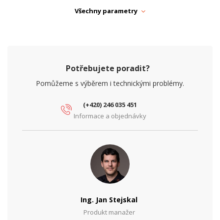
Šířka (mm)
281
Všechny parametry
Výška (mm)
472
PARAMETRY BEZDRÁT
Frekvence
5 GHz
Potřebujete poradit?
MIMO
2x2
Pomůžeme s výběrem i technickými problémy.
PARAMETRY ETHERNET
(+420) 246 035 451
Počet RJ45 portů
1
Informace a objednávky
Síťové rozhraní (Mbps)
100/1000
PARAMETRY NAPÁJENÍ
Ochrana proti zkratu
Ano
Příkon (W)
13
Ing. Jan Stejskal
Produkt manažer