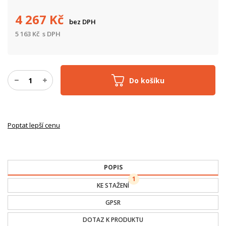
4 267
Kč
bez DPH
5 163
Kč
s DPH
Do košíku
Poptat lepší cenu
POPIS
1
KE STAŽENÍ
GPSR
DOTAZ K PRODUKTU