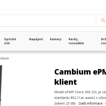
Optické
Napájení
Kamery
Racky,
Drž
sítě
rozvaděče
sto
mbium
Cambium ePMP
klient
Model ePMP Force 300-25L je cen
standardu 802.11ac wave2 s uživ
ziskem 25 dBi.
Další informace