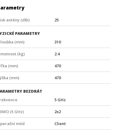
Parametry
isk antény (dBi)
25
YZICKÉ PARAMETRY
loubka (mm)
310
motnost (kg)
2.4
ířka (mm)
470
ýška (mm)
470
ARAMETRY BEZDRÁT
rekvence
5 GHz
IMO (5 GHz)
2x2
perační mód
Client
yp antény
Směrová