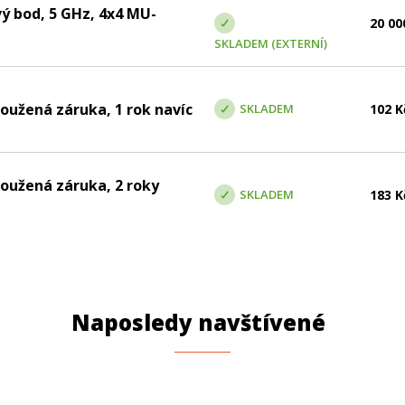
 bod, 5 GHz, 4x4 MU-
20 00
SKLADEM (EXTERNÍ)
užená záruka, 1 rok navíc
SKLADEM
102
K
oužená záruka, 2 roky
SKLADEM
183
K
Naposledy navštívené