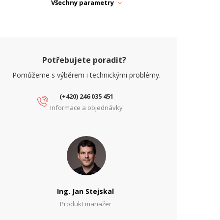
Všechny parametry
iFi Standardy
WiFi 5 (802.11ac Wave 2)
ARAMETRY ETHERNET
očet RJ45 portů
1
Potřebujete poradit?
očet SFP (1G) portů
0
Pomůžeme s výběrem i technickými problémy.
íťové rozhraní (Mbps)
10/100/1000
(+420) 246 035 451
Informace a objednávky
ARAMETRY NAPÁJENÍ
apájení
PoE
Ing. Jan Stejskal
Produkt manažer