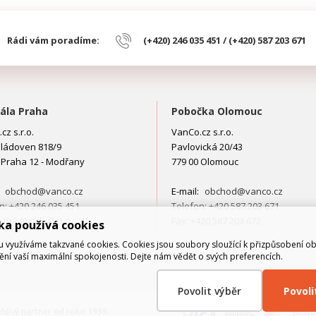
Rádi vám poradíme:
(+420) 246 035 451 / (+420) 587 203 671
ála Praha
Pobočka Olomouc
cz s.r.o.
VanCo.cz s.r.o.
ládoven 818/9
Pavlovická 20/43
 Praha 12 - Modřany
779 00 Olomouc
:
obchod@vanco.cz
E-mail:
obchod@vanco.cz
n: +420 246 035 451
Telefon: +420 587 203 671
420 246 035 450
Fax: +420 587 203 672
ka používá cookies
využíváme takzvané cookies. Cookies jsou soubory sloužící k přizpůsobení o
tění vaší maximální spokojenosti. Dejte nám vědět o svých preferencích.
Povolit výběr
Povol
ehlivý partner od roku 1999.