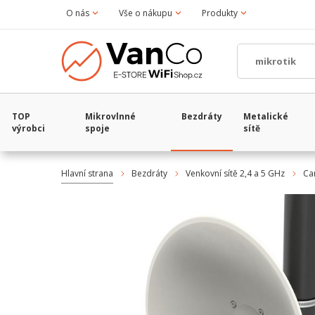
O nás
Vše o nákupu
Produkty
TOP
Mikrovlnné
Bezdráty
Metalické
výrobci
spoje
sítě
Hlavní strana
Bezdráty
Venkovní sítě 2,4 a 5 GHz
Ca