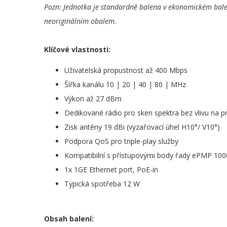
Pozn: Jednotka je standardně balena v ekonomickém balen
neoriginálním obalem.
Klíčové vlastnosti:
Uživatelská propustnost až 400 Mbps
Šířka kanálu 10 | 20 | 40 | 80 | MHz
Výkon až 27 dBm
Dedikované rádio pro sken spektra bez vlivu na p
Zisk antény 19 dBi (vyzařovací úhel H10°/ V10°)
Podpora QoS pro triple-play služby
Kompatibilní s přístupovými body řady ePMP 1
1x 1GE Ethernet port, PoE-in
Typická spotřeba 12 W
Obsah balení: