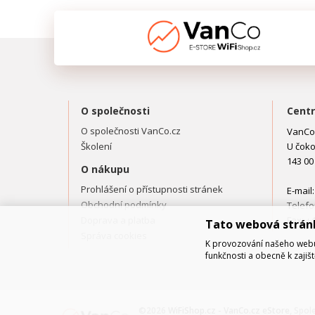
O společnosti
Centr
O společnosti VanCo.cz
VanCo.
Školení
U čoko
143 00
O nákupu
Prohlášení o přístupnosti stránek
E-mail
Obchodní podmínky
Telefo
Doprava a platba
Fax: +
Tato webová strán
Správa cookies
K provozování našeho webu 
funkčnosti a obecně k zajiš
©2026
WiFiShop.cz - VanCo.cz eStore
, Spol