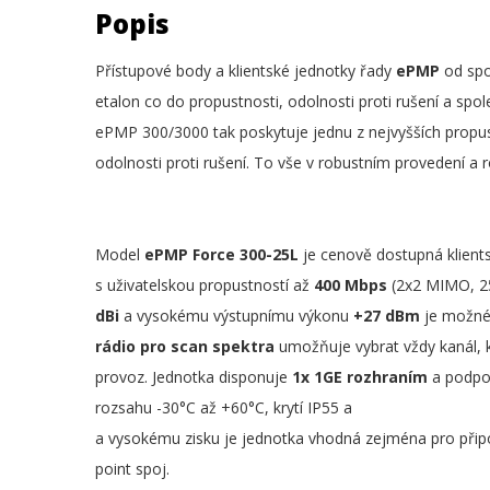
Popis
Přístupové body a klientské jednotky řady
ePMP
od sp
etalon co do propustnosti, odolnosti proti rušení a spol
ePMP 300/3000 tak poskytuje jednu z nejvyšších propus
odolnosti proti rušení. To vše v robustním provedení a
Model
ePMP Force 300-25L
je cenově dostupná klient
s uživatelskou propustností až
400 Mbps
(2x2 MIMO, 25
dBi
a vysokému výstupnímu výkonu
+27 dBm
je možné 
rádio pro scan spektra
umožňuje vybrat vždy kanál, kt
provoz. Jednotka disponuje
1x 1GE rozhraním
a podpor
rozsahu -30°C až +60°C, krytí IP55 a
a vysokému zisku je jednotka vhodná zejména pro připoj
point spoj.