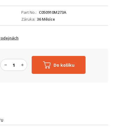
Part No.
C050910M273A
Záruka
36 Měsíce
prodejnách
Do košíku
TU