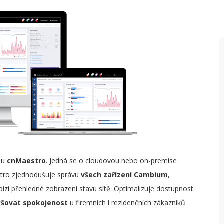
W
P
P
P
S
P
N
ému
cnMaestro
. Jedná se o cloudovou nebo on-premise
stro zjednodušuje správu
všech zařízení Cambium
,
ízí přehledné zobrazení stavu sítě. Optimalizuje dostupnost
šovat spokojenost
u firemních i rezidenčních zákazníků.