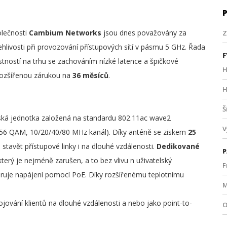
olečnosti
Cambium Networks
jsou dnes považovány za
Z
ehlivosti při provozování přístupových sítí v pásmu 5 GHz. Řada
F
tností na trhu se zachováním nízké latence a špičkové
H
 rozšířenou zárukou na
36 měsíců
.
H
Š
ská jednotka založená na standardu 802.11ac wave2
V
6 QAM, 10/20/40/80 MHz kanál). Díky anténě se ziskem
25
stavět přístupové linky i na dlouhé vzdálenosti.
Dedikované
P
erý je nejméně zarušen, a to bez vlivu n uživatelský
F
uje napájení pomocí PoE. Díky rozšířenému teplotnímu
M
ování klientů na dlouhé vzdálenosti a nebo jako point-to-
O
T