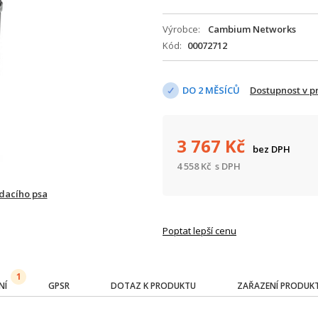
Výrobce
Cambium Networks
Kód
00072712
DO 2 MĚSÍCŮ
Dostupnost v 
3 767
Kč
bez DPH
4 558
Kč
s DPH
ídacího psa
Poptat lepší cenu
1
NÍ
GPSR
DOTAZ K PRODUKTU
ZAŘAZENÍ PRODUK