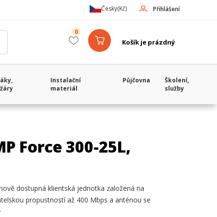
Česky
(Kč)
Přihlášení
0
Košík je prázdný
áky,
Instalační
Půjčovna
Školení,
žáry
materiál
služby
 Force 300-25L,
ově dostupná klientská jednotka založená na
atelskou propustností až 400 Mbps a anténou se