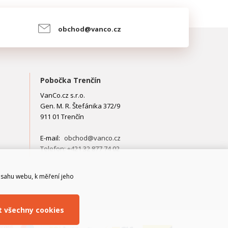
obchod@vanco.cz
Pobočka Trenčín
VanCo.cz s.r.o.
Gen. M. R. Štefánika 372/9
911 01 Trenčín
E-mail:
obchod@vanco.cz
Telefon: +421 32 877 74 02
bsahu webu, k měření jeho
it všechny cookies