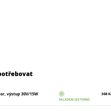
potřebovat
or, výstup 30V/15W
368
K
SKLADEM (EXTERNÍ)