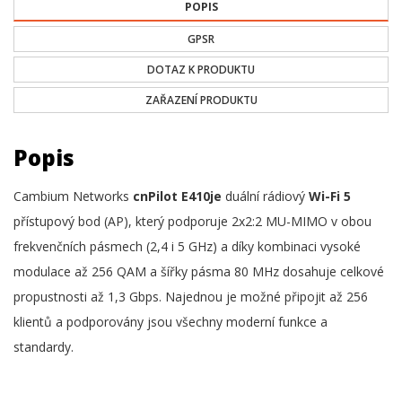
POPIS
GPSR
DOTAZ K PRODUKTU
ZAŘAZENÍ PRODUKTU
Popis
Cambium Networks
cnPilot E410je
duální rádiový
Wi-Fi 5
přístupový bod (AP), který podporuje 2x2:2 MU-MIMO v obou
frekvenčních pásmech (2,4 i 5 GHz) a díky kombinaci vysoké
modulace až 256 QAM a šířky pásma 80 MHz dosahuje celkové
propustnosti až 1,3 Gbps. Najednou je možné připojit až 256
klientů a podporovány jsou všechny moderní funkce a
standardy.