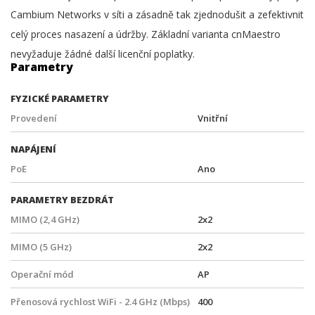
Cambium Networks v síti a zásadně tak zjednodušit a zefektivnit
celý proces nasazení a údržby. Základní varianta cnMaestro
nevyžaduje žádné další licenční poplatky.
Parametry
FYZICKÉ PARAMETRY
Provedení
Vnitřní
NAPÁJENÍ
PoE
Ano
PARAMETRY BEZDRÁT
MIMO (2,4 GHz)
2x2
MIMO (5 GHz)
2x2
Operační mód
AP
Přenosová rychlost WiFi - 2.4 GHz (Mbps)
400