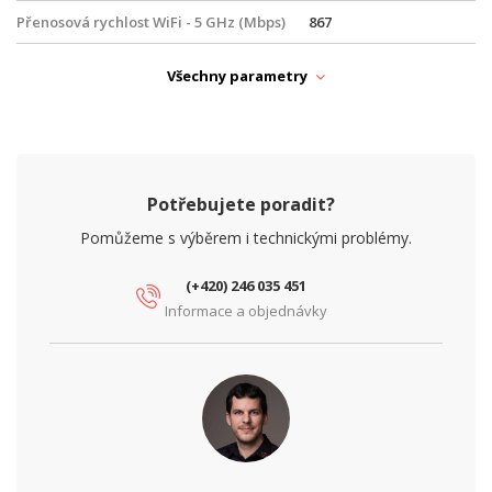
Přenosová rychlost WiFi - 5 GHz (Mbps)
867
WiFi Standardy
WiFi 5 (802.11ac Wave 2)
Všechny parametry
PARAMETRY ETHERNET
Síťové rozhraní (Mbps)
10/100/1000
PARAMETRY NAPÁJENÍ
Potřebujete poradit?
Napájení
PoE
Pomůžeme s výběrem i technickými problémy.
PARAMETRY POE
(+420) 246 035 451
PoE standard
802.3at, 802.3af
Informace a objednávky