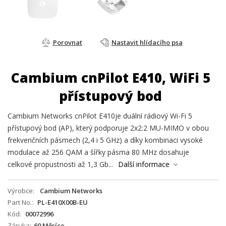
Porovnat
Nastavit hlídacího psa
Cambium cnPilot E410, WiFi 5
přístupový bod
Cambium Networks cnPilot E410je duální rádiový Wi-Fi 5
přístupový bod (AP), který podporuje 2x2:2 MU-MIMO v obou
frekvenčních pásmech (2,4 i 5 GHz) a díky kombinaci vysoké
modulace až 256 QAM a šířky pásma 80 MHz dosahuje
celkové propustnosti až 1,3 Gb...
Další informace
Výrobce
Cambium Networks
Part No.
PL-E410X00B-EU
Kód
00072996
Záruka
60 Měsíce