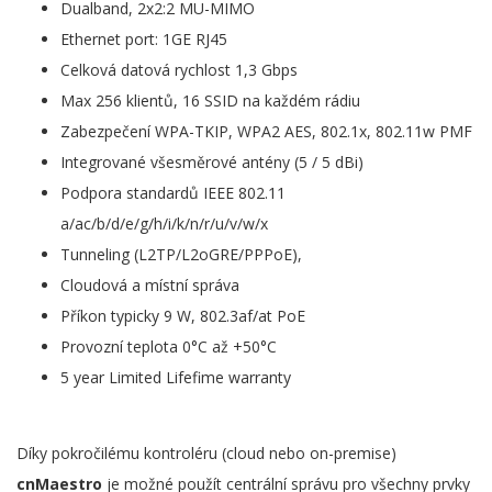
Dualband, 2x2:2 MU-MIMO
Ethernet port: 1GE RJ45
Celková datová rychlost 1,3 Gbps
Max 256 klientů, 16 SSID na každém rádiu
Zabezpečení WPA-TKIP, WPA2 AES, 802.1x, 802.11w PMF
Integrované všesměrové antény (5 / 5 dBi)
Podpora standardů IEEE 802.11
a/ac/b/d/e/g/h/i/k/n/r/u/v/w/x
Tunneling (L2TP/L2oGRE/PPPoE),
Cloudová a místní správa
Příkon typicky 9 W, 802.3af/at PoE
Provozní teplota 0°C až +50°C
5 year Limited Lifefime warranty
Díky pokročilému kontroléru (cloud nebo on-premise)
cnMaestro
je možné použít centrální správu pro všechny prvky