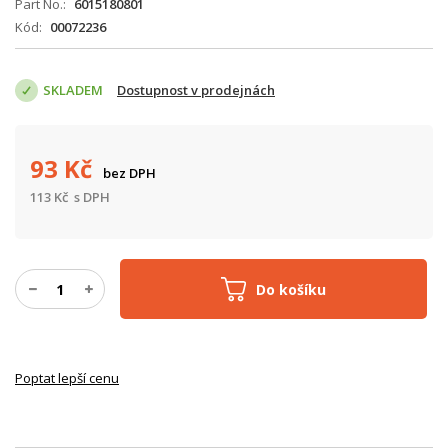
Part No.
6015180801
Kód
00072236
SKLADEM
Dostupnost v prodejnách
93
Kč
bez DPH
113
Kč
s DPH
Do košíku
Poptat lepší cenu