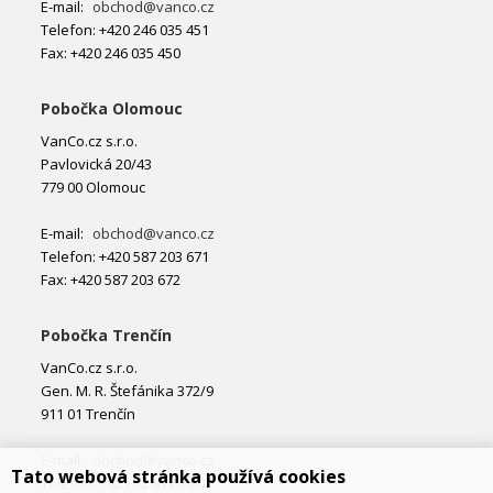
E-mail:
obchod@vanco.cz
Telefon: +420 246 035 451
Fax: +420 246 035 450
Pobočka Olomouc
VanCo.cz s.r.o.
Pavlovická 20/43
779 00 Olomouc
E-mail:
obchod@vanco.cz
Telefon: +420 587 203 671
Fax: +420 587 203 672
Pobočka Trenčín
VanCo.cz s.r.o.
Gen. M. R. Štefánika 372/9
911 01 Trenčín
E-mail:
obchod@vanco.cz
Tato webová stránka používá cookies
Telefon: +421 32 877 74 02