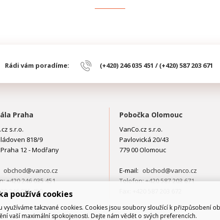
Rádi vám poradíme:
(+420) 246 035 451 / (+420) 587 203 671
ála Praha
Pobočka Olomouc
cz s.r.o.
VanCo.cz s.r.o.
ládoven 818/9
Pavlovická 20/43
 Praha 12 - Modřany
779 00 Olomouc
:
obchod@vanco.cz
E-mail:
obchod@vanco.cz
n: +420 246 035 451
Telefon: +420 587 203 671
420 246 035 450
Fax: +420 587 203 672
ka používá cookies
využíváme takzvané cookies. Cookies jsou soubory sloužící k přizpůsobení o
tění vaší maximální spokojenosti. Dejte nám vědět o svých preferencích.