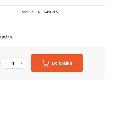
Part No.
6115490205
ejnách
Do košíku