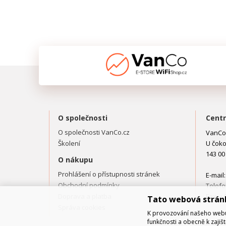
O společnosti
Centr
O společnosti VanCo.cz
VanCo.
Školení
U čoko
143 00
O nákupu
Prohlášení o přístupnosti stránek
E-mail
Obchodní podmínky
Telefo
Doprava a platba
Fax: +
Tato webová strán
Správa cookies
K provozování našeho webu 
funkčnosti a obecně k zajiš