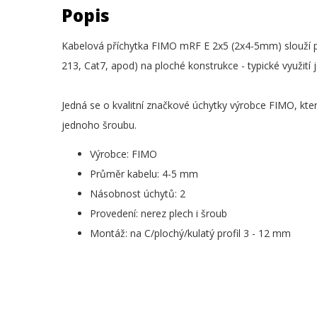
Popis
Kabelová příchytka FIMO mRF E 2x5 (2x4-5mm) slouží p
213, Cat7, apod) na ploché konstrukce - typické využití
Jedná se o kvalitní značkové úchytky výrobce FIMO, kte
jednoho šroubu.
Výrobce: FIMO
Průměr kabelu: 4-5 mm
Násobnost úchytů: 2
Provedení: nerez plech i šroub
Montáž: na C/plochý/kulatý profil 3 - 12 mm