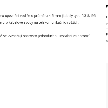
ro upevnění vodiče o průměru 4-5 mm (kabely typu RG-8, RG-
F
 je pro kabelové svody na telekomunikačních věžích.
P
P
ré se vyznačují naprosto jednoduchou instalací za pomocí
N