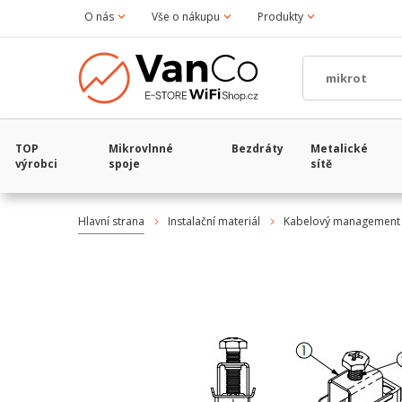
O nás
Vše o nákupu
Produkty
TOP
Mikrovlnné
Bezdráty
Metalické
výrobci
spoje
sítě
Hlavní strana
Instalační materiál
Kabelový management