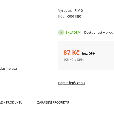
Výrobce
FIMO
Kód
00071897
SKLADEM
Dostupnost v prod
87
Kč
bez DPH
105
Kč
s DPH
ídacího psa
Poptat lepší cenu
Z K PRODUKTU
ZAŘAZENÍ PRODUKTU