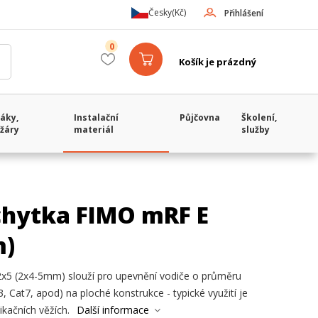
Česky
(Kč)
Přihlášení
0
Košík je prázdný
áky,
Instalační
Půjčovna
Školení,
žáry
materiál
služby
chytka FIMO mRF E
m)
x5 (2x4-5mm) slouží pro upevnění vodiče o průměru
 Cat7, apod) na ploché konstrukce - typické využití je
kačních věžích.
Další informace