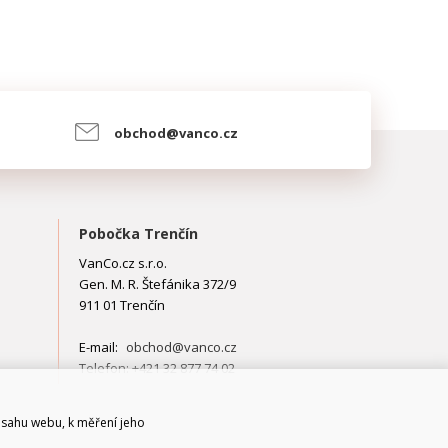
obchod@vanco.cz
Pobočka Trenčín
VanCo.cz s.r.o.
Gen. M. R. Štefánika 372/9
911 01 Trenčín
E-mail:
obchod@vanco.cz
Telefon: +421 32 877 74 02
bsahu webu, k měření jeho