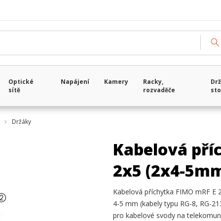
Optické
Napájení
Kamery
Racky,
Drž
sítě
rozvaděče
sto
Držáky
Kabelová pří
2x5 (2x4-5m
Kabelová příchytka FIMO mRF E 2
4-5 mm (kabely typu RG-8, RG-213,
pro kabelové svody na telekomuni