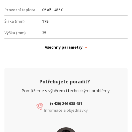
Provozní teplota
0° až +45° C
Šířka (mm)
178
Výška (mm)
35
PARAMETRY ETHERNET
Všechny parametry
Gigabit LAN
ano
Počet RJ45 portů
1
PARAMETRY NAPÁJENÍ
Potřebujete poradit?
Napájení
DC
Pomůžeme s výběrem i technickými problémy.
PARAMETRY OPTIKA
(+420) 246 035 451
Počet PON portů
1
Informace a objednávky
Standard PON
GPON, XGSPON
Typ broušení
UPC