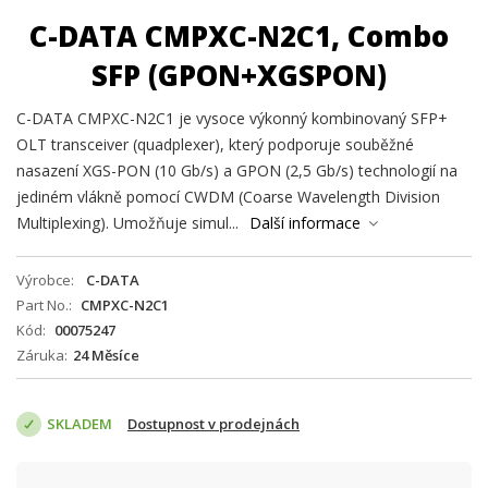
C-DATA CMPXC-N2C1, Combo
SFP (GPON+XGSPON)
C-DATA CMPXC-N2C1 je vysoce výkonný kombinovaný SFP+
OLT transceiver (quadplexer), který podporuje souběžné
nasazení XGS-PON (10 Gb/s) a GPON (2,5 Gb/s) technologií na
jediném vlákně pomocí CWDM (Coarse Wavelength Division
Multiplexing). Umožňuje simul...
Další informace
Výrobce
C-DATA
Part No.
CMPXC-N2C1
Kód
00075247
Záruka
24 Měsíce
SKLADEM
Dostupnost v prodejnách