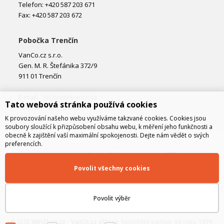
Telefon: +420 587 203 671
Fax: +420 587 203 672
Pobočka Trenčín
VanCo.cz s.r.o.
Gen. M. R. Štefánika 372/9
911 01 Trenčín
E-mail:
obchod@vanco.cz
Tato webová stránka používá cookies
Telefon: +421 32 877 74 02
K provozování našeho webu využíváme takzvané cookies. Cookies jsou
soubory sloužící k přizpůsobení obsahu webu, k měření jeho funkčnosti a
obecně k zajištění vaší maximální spokojenosti. Dejte nám vědět o svých
preferencích.
Povolit všechny cookies
Povolit výběr
©2026
WiFiShop.cz - VanCo.cz eStore
, Spolehlivý partner od roku 1999.