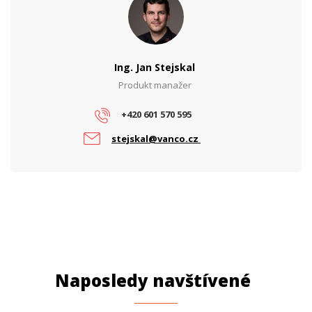
Typ opt.
SC
konektoru
Ing. Jan Stejskal
Produkt manažer
+420 601 570 595
stejskal@vanco.cz
Naposledy navštívené