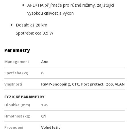
APD/TIA přijímače pro různé režimy, zajišťující
vysokou citlivost a výkon
Dosah: až 20 km
Spotřeba: cca 3,5 W
Parametry
Management
Ano
Spotřeba (W)
6
Vlastnosti
IGMP-Snooping, CTC, Port protect, QoS, VLAN
FYZICKÉ PARAMETRY
Hloubka (mm)
126
Hmotnost (kg)
0.1
Provedení
Volně ležící