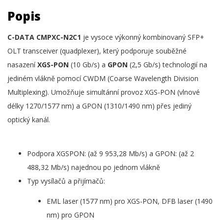
Popis
C-DATA CMPXC-N2C1
je vysoce výkonný kombinovaný SFP+
OLT transceiver (quadplexer), který podporuje souběžné
nasazení
XGS-PON
(10 Gb/s) a
GPON
(2,5 Gb/s) technologií na
jediném vlákně pomocí CWDM (Coarse Wavelength Division
Multiplexing). Umožňuje simultánní provoz XGS-PON (vlnové
délky 1270/1577 nm) a GPON (1310/1490 nm) přes jediný
optický kanál.
Podpora XGSPON: (až 9 953,28 Mb/s) a GPON: (až 2
488,32 Mb/s) najednou po jednom vlákně
Typ vysílačů a přijímačů:
EML laser (1577 nm) pro XGS-PON, DFB laser (1490
nm) pro GPON