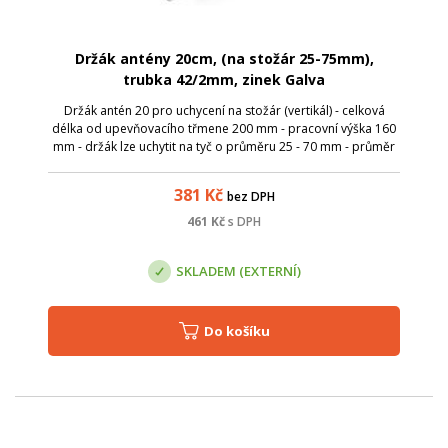
Držák antény 20cm, (na stožár 25-75mm),
trubka 42/2mm, zinek Galva
Držák antén 20 pro uchycení na stožár (vertikál) - celková
délka od upevňovacího třmene 200 mm - pracovní výška 160
mm - držák lze uchytit na tyč o průměru 25 - 70 mm - průměr
trubky 42 mm - váha 1,2 kg Povrchově upraveno galvanickým
zinkem
381
Kč
bez DPH
461
Kč
s DPH
SKLADEM (EXTERNÍ)
Do košíku