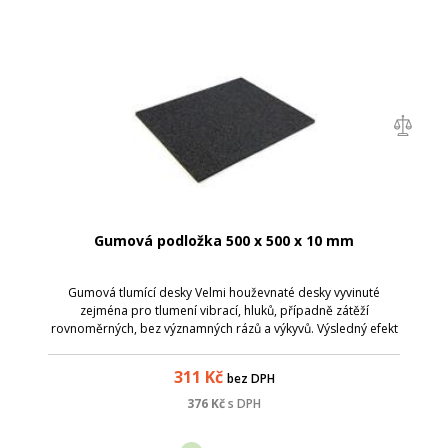
Gumová podložka 500 x 500 x 10 mm
Gumová tlumící desky Velmi houževnaté desky vyvinuté
zejména pro tlumení vibrací, hluků, případně zátěží
rovnoměrných, bez významných rázů a výkyvů. Výsledný efekt
je velmi vysoký, při dlouhé životnosti materiálů. Vlastnosti se
nemění ani v extrémních...
311
Kč
bez DPH
376
Kč
s DPH