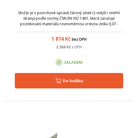
Stožár je v povrchové úpravě žárový zinek (z vnější i vnitřní
strany) podle normy ČSN EN ISO 1461, která zaručuje
pozinkování materiálu rovnoměrnou vrstvou zinku 0,07 -
0,087 mm.
1 874
Kč
bez DPH
2 268
Kč
s DPH
SKLADEM
Do košíku