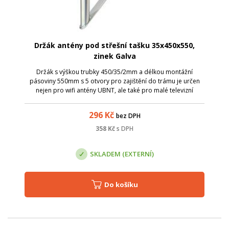
Držák antény pod střešní tašku 35x450x550,
zinek Galva
Držák s výškou trubky 450/35/2mm a délkou montážní
pásoviny 550mm s 5 otvory pro zajištění do trámu je určen
nejen pro wifi antény UBNT, ale také pro malé televizní
logaritmicke antény iskra.
296
Kč
bez DPH
358
Kč
s DPH
SKLADEM (EXTERNÍ)
Do košíku