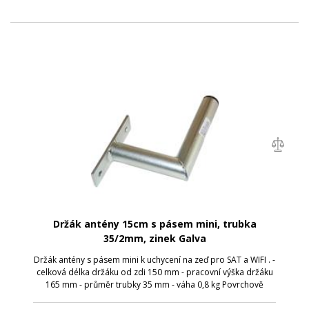
Držák antény 15cm s pásem mini, trubka
35/2mm, zinek Galva
Držák antény s pásem mini k uchycení na zeď pro SAT a WIFI . -
celková délka držáku od zdi 150 mm - pracovní výška držáku
165 mm - průměr trubky 35 mm - váha 0,8 kg Povrchově
upraveno galvanickým zinkem