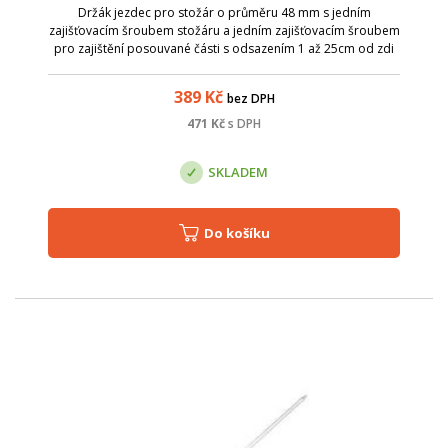
Držák jezdec pro stožár o průměru 48 mm s jedním
zajišťovacím šroubem stožáru a jedním zajišťovacím šroubem
pro zajištění posouvané části s odsazením 1 až 25cm od zdi
či krovu a možností natočení. Základna (100x100 mm) pro
kotvení je opatřena čtyřmi ov...
389
Kč
bez DPH
471
Kč
s DPH
SKLADEM
Do košíku