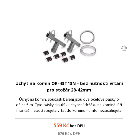
Úchyt na komín OK-43T13N - bez nutnosti vrtání
pro stožár 28-42mm
Úchyt na komín. Součástí balení jsou dva ocelové pásky o
délce 5 m .Tyto pásky slouží k uchycení držáku na komíně. Při
montáži nepotřebujete vrtat do komínu - tímto nezasahujete
do konstrukce komínu. Možnost pro stožár do průměru 42
mm. Váha držáku je ...
559
Kč
bez DPH
676
Kč
s DPH