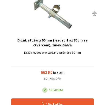
Držák stožáru 60mm (jezdec 1 až 35cm se
čtvercem), zinek Galva
Držák jezdec pro stožár o průměru 60 mm
662
Kč
bez DPH
801
Kč
s DPH
SKLADEM
Do košíku