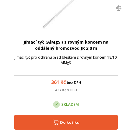
Jímací tyč (AlMgSi) s rovným koncem na
oddálený hromosvod JR 2,0 m
Jímací tyč pro ochranu před bleskem s rovným koncem 18/10,
AlMgSi
361
Kč
bez DPH
437
Kč
s DPH
SKLADEM
Do košíku