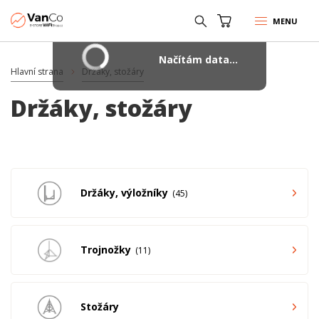
MENU
Načítám data...
Hlavní strana
Držáky, stožáry
Držáky, stožáry
Držáky, výložníky
45
Trojnožky
11
Stožáry