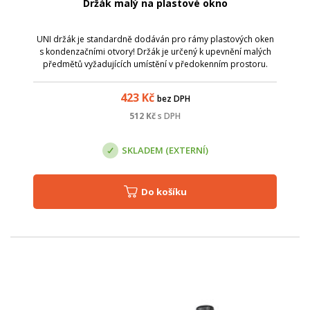
Držák malý na plastové okno
UNI držák je standardně dodáván pro rámy plastových oken
s kondenzačními otvory! Držák je určený k upevnění malých
předmětů vyžadujících umístění v předokenním prostoru.
Lehké, panelové Wi-Fi antény, venkovní teploměry, čidla
domácích meteorologickýc...
423
Kč
bez DPH
512
Kč
s DPH
SKLADEM (EXTERNÍ)
Do košíku