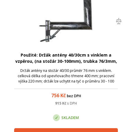
Použité: Držák antény 40/30cm s vinklem a
vzpěrou, (na stožár 30-100mm), trubka 76/3mm,
zinek Žár
Držák antény na stožár 40/30 průměr 76 mm s vinklem.
celková délka od upevňovacího třmene 400 mm; pracovní
výška 220 mm; držák lze uchytit na tyč o průměru 30 - 100
mm; průměr trubky 76 mm; váha 5,4kg; Povrchově upraveno
žárovým zinkem.
756
Kč
bez DPH
915
Kč
s DPH
SKLADEM