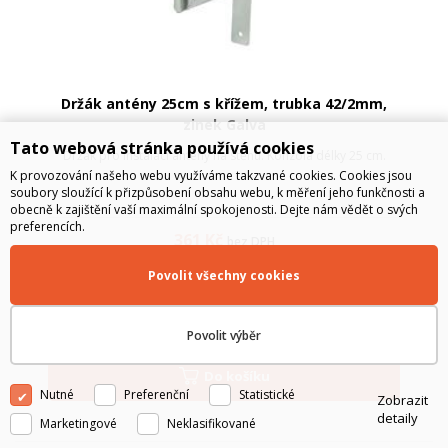
Držák antény 25cm s křížem, trubka 42/2mm,
zinek Galva
Tato webová stránka používá cookies
Držák pro instalaci antény na stěnu. Konzola délky 25 cm.
K provozování našeho webu využíváme takzvané cookies. Cookies jsou
soubory sloužící k přizpůsobení obsahu webu, k měření jeho funkčnosti a
obecně k zajištění vaší maximální spokojenosti. Dejte nám vědět o svých
preferencích.
361
Kč
bez DPH
437
Kč
s DPH
Povolit všechny cookies
SKLADEM
Povolit výběr
Do košíku
Nutné
Preferenční
Statistické
Zobrazit
detaily
Marketingové
Neklasifikované