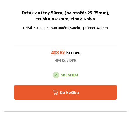
Držák antény 50cm, (na stožár 25-75mm),
trubka 42/2mm, zinek Galva
Držák 50 cm pro wifi anténu,satelit - průmer 42 mm
408
Kč
bez DPH
494
Kč
s DPH
SKLADEM
Do košíku