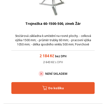
Trojnožka 60-1500-500, zinek Žár
Stožárová základna k umístění na rovné plochy. - celková
výška 1500 mm; - průměr trubky 60 mm; - pracovní výška
1050 mm; - délka spodního vinklu 500 mm; Povrchově
upraveno galvanickým zinkem.
2 184
Kč
bez DPH
2 643
Kč
s DPH
NENÍ SKLADEM
Do košíku