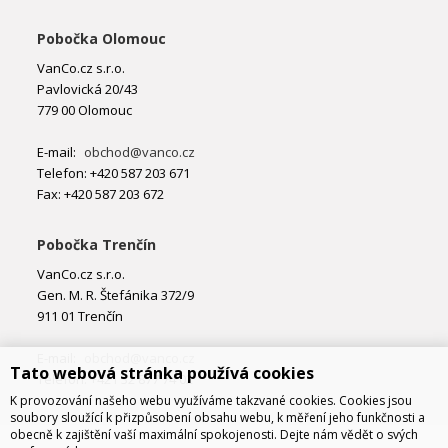
Pobočka Olomouc
VanCo.cz s.r.o.
Pavlovická 20/43
779 00 Olomouc
E-mail:
obchod@vanco.cz
Telefon: +420 587 203 671
Fax: +420 587 203 672
Pobočka Trenčín
VanCo.cz s.r.o.
Gen. M. R. Štefánika 372/9
911 01 Trenčín
E-mail:
obchod@vanco.cz
Tato webová stránka používá cookies
Telefon: +421 32 877 74 02
K provozování našeho webu využíváme takzvané cookies. Cookies jsou
soubory sloužící k přizpůsobení obsahu webu, k měření jeho funkčnosti a
obecně k zajištění vaší maximální spokojenosti. Dejte nám vědět o svých