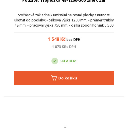
Použité: Trojnožka 48-1200-500 zinek Žár
Stožárová základna k umístění na rovné plochy s nutnosti
ukotvit do podlahy; - celková výška 1200 mm; - průměr trubky
48 mm; - pracovní výška 750 mm; - délka spodního vinklu 500
mm se dvěma otvory o průměru 11 mm; pro ukotvení k
podlaze; - váha 10,4 kg...
1 548
Kč
bez DPH
1 873
Kč
s DPH
SKLADEM
Do košíku