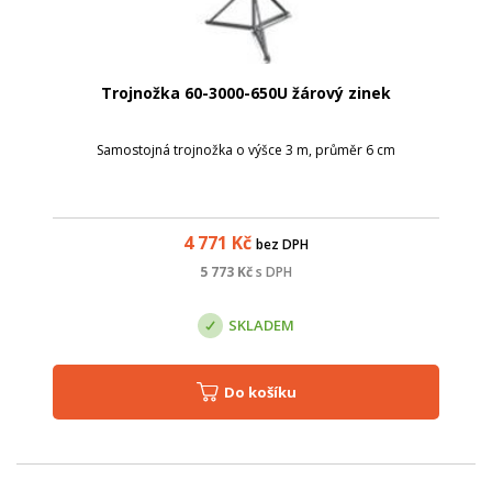
Trojnožka 60-3000-650U žárový zinek
Samostojná trojnožka o výšce 3 m, průměr 6 cm
4 771
Kč
bez DPH
5 773
Kč
s DPH
SKLADEM
Do košíku