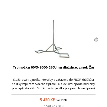
Trojnožka 60/3-2000-650U na dlaždice, zinek Žár
Stožárová trojnožka, která byla zařazena do PROFI držáků a
to díky vzpěrám tvořené z profilu U a delšími spodními vinkly
pro lepší stabilitu. Stožárová trojnožka je v povrchové úpravě
žárový zinek (z vnější i vnitřní strany) podle normy ČSN EN ISO
1461...
5 430
Kč
bez DPH
6 570
Kč
s DPH