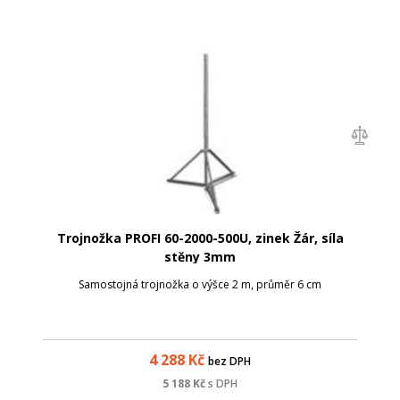
Trojnožka PROFI 60-2000-500U, zinek Žár, síla
stěny 3mm
Samostojná trojnožka o výšce 2 m, průměr 6 cm
4 288
Kč
bez DPH
5 188
Kč
s DPH