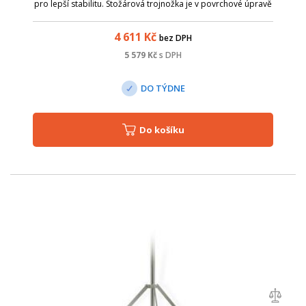
pro lepší stabilitu. Stožárová trojnožka je v povrchové úpravě
žárový zinek (z vnější i vnitřní strany) podle normy ČSN EN ISO
1461...
4 611
Kč
bez DPH
5 579
Kč
s DPH
DO TÝDNE
Do košíku