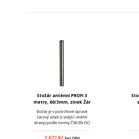
Stožár anténní PROFI 3
Sto
metry, 60/3mm, zinek Žár
Stožár je v povrchové úpravě
žárový zinek (z vnější i vnitřní
strany) podle normy ČSN EN ISO
1461, která zaručuje pozinkování
materiálu rovnoměrnou vrstvou
2 672
Kč
bez DPH