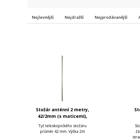
Nejlevnější
Nejdražší
Nejprodávanější
Stožár anténní 2 metry,
St
42/2mm (s maticemi),
zinek Žár
Tyč teleskopického stožáru
St
průměr 42 mm. Výška 2m
žá
str