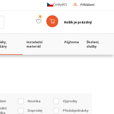
Česky
(Kč)
Přihlášení
0
Košík je prázdný
áky,
Instalační
Půjčovna
Školení,
žáry
materiál
služby
adem
Novinka
Výprodej
iální
Doprodej
Předobjednávky
dka