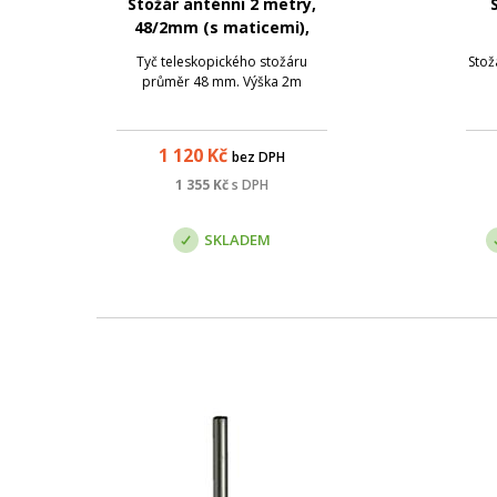
Stožár anténní 2 metry,
48/2mm (s maticemi),
zinek Žár
Tyč teleskopického stožáru
Stož
průměr 48 mm. Výška 2m
1 120
Kč
bez DPH
1 355
Kč
s DPH
SKLADEM