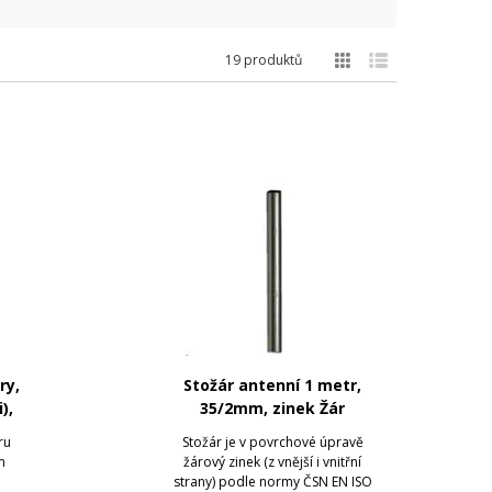
19 produktů
ry,
Stožár antenní 1 metr,
),
35/2mm, zinek Žár
ru
Stožár je v povrchové úpravě
m
žárový zinek (z vnější i vnitřní
strany) podle normy ČSN EN ISO