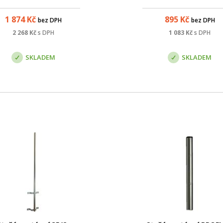
, která zaručuje pozinkování
eriálu rovnoměrnou vrstvou
1 874
Kč
895
Kč
bez DPH
bez DPH
zinku 0,07 - 0,087 mm.
2 268
Kč
s DPH
1 083
Kč
s DPH
SKLADEM
SKLADEM