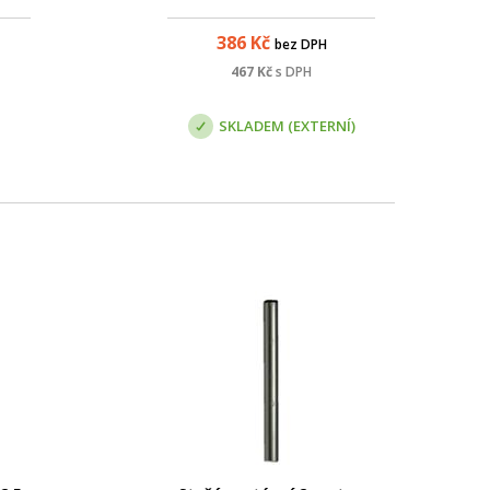
1461, která zaručuje pozinkování
materiálu rovnoměrnou vrstvou
386
Kč
bez DPH
zinku 0,07 - 0,087 mm.
467
Kč
s DPH
SKLADEM (EXTERNÍ)