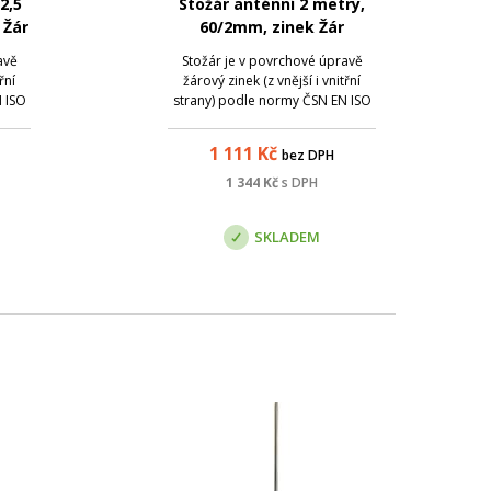
2,5
Stožár anténní 2 metry,
 Žár
60/2mm, zinek Žár
avě
Stožár je v povrchové úpravě
řní
žárový zinek (z vnější i vnitřní
 ISO
strany) podle normy ČSN EN ISO
ování
1461, která zaručuje pozinkování
tvou
materiálu rovnoměrnou vrstvou
1 111
Kč
bez DPH
zinku 0,07 - 0,087 mm.
1 344
Kč
s DPH
SKLADEM