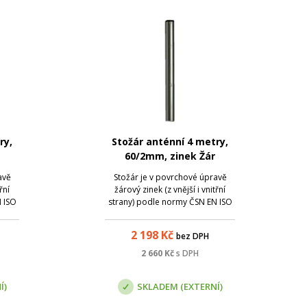
ry,
Stožár anténní 4 metry,
60/2mm, zinek Žár
avě
Stožár je v povrchové úpravě
řní
žárový zinek (z vnější i vnitřní
 ISO
strany) podle normy ČSN EN ISO
ování
1461, která zaručuje pozinkování
tvou
materiálu rovnoměrnou vrstvou
2 198
Kč
bez DPH
zinku 0,07 - 0,087 mm.
Společnost TOMI CEZCH s.r.o.
2 660
Kč
s DPH
vyrábí stožáry a držáky z
kvalitních oce...
Í)
SKLADEM (EXTERNÍ)