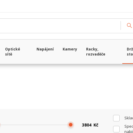
Načítám data...
Optické
Napájení
Kamery
Racky,
Drž
sítě
rozvaděče
sto
Skl
Kč
Spec
nabí