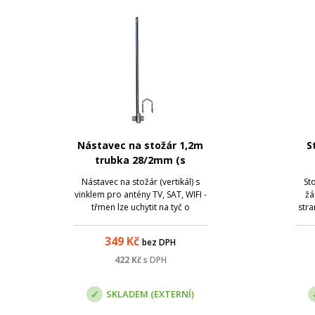
Nástavec na stožár 1,2m
S
trubka 28/2mm (s
vinklem), zinek Žár
Nástavec na stožár (vertikál) s
St
vinklem pro antény TV, SAT, WIFI -
žá
třmen lze uchytit na tyč o
str
průměru 25-89 mm - výška
1461
nádstavce 1200 mm - průměr
mat
349
Kč
bez DPH
trubky 28 mm - váha 2,2 kg
Povrchově upraveno žárovým
Sp
422
Kč
s DPH
zinkem.
SKLADEM (EXTERNÍ)