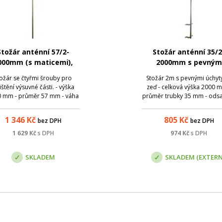
Stožár anténní 57/2-
Stožár anténní 35/2
000mm (s maticemi),
2000mm s pevným
zinek Žár
úchytem, zinek Žá
ožár se čtyřmi šrouby pro
Stožár 2m s pevnými úchyt
ištění výsuvné části. - výška
zeď - celková výška 2000 
 mm - průměr 57 mm - váha
průměr trubky 35 mm - ods
5 kg Povrchově upraveno
70 mm od zdi - pracovní v
žárovým zinkem.
167 mm - váha 3,8 kg Povr
1 346
Kč
805
Kč
bez DPH
bez DPH
upraveno žárovým zinkem. 
produkt lze vyzvednout 
1 629
Kč
s DPH
974
Kč
s DPH
pobočce, případně je lze za
přepravní ...
SKLADEM
SKLADEM (EXTERN