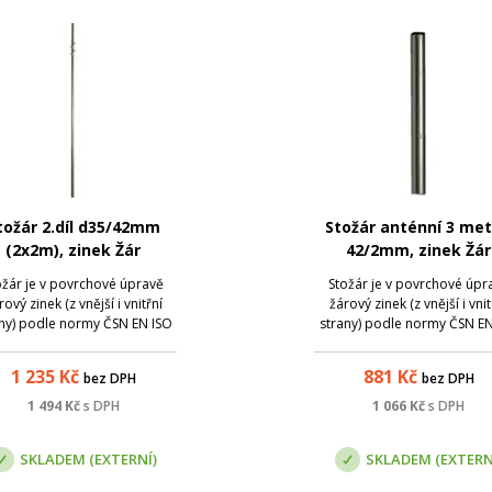
tožár 2.díl d35/42mm
Stožár anténní 3 met
(2x2m), zinek Žár
42/2mm, zinek Žár
ožár je v povrchové úpravě
Stožár je v povrchové úpr
rový zinek (z vnější i vnitřní
žárový zinek (z vnější i vnit
any) podle normy ČSN EN ISO
strany) podle normy ČSN EN
, která zaručuje pozinkování
1461, která zaručuje pozink
eriálu rovnoměrnou vrstvou
materiálu rovnoměrnou vrs
1 235
Kč
881
Kč
bez DPH
bez DPH
zinku 0,07 - 0,087 mm.
zinku 0,07 - 0,087 mm.
olečnost TOMI CEZCH s.r.o.
1 494
Kč
s DPH
1 066
Kč
s DPH
vyrábí stožáry a držáky z
kvalitních oce...
SKLADEM (EXTERNÍ)
SKLADEM (EXTERN