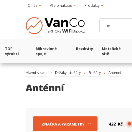
O nás
Vše o nákupu
Produkty
TOP
Mikrovlnné
Bezdráty
Metalické
výrobci
spoje
sítě
Hlavní strana
Držáky, stožáry
Stožáry
Anténní
Anténní
Kč
ZNAČKA
A
PARAMETRY