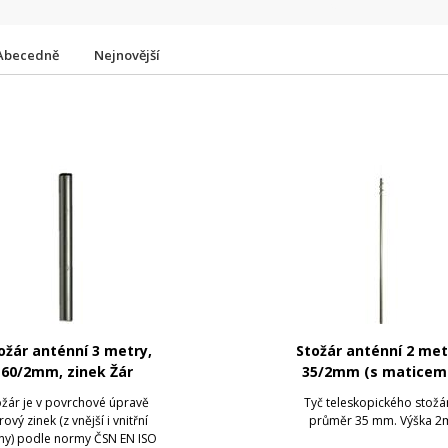
Abecedně
Nejnovější
ožár anténní 3 metry,
Stožár anténní 2 met
60/2mm, zinek Žár
35/2mm (s maticemi
zinek Žár
ožár je v povrchové úpravě
Tyč teleskopického stožá
rový zinek (z vnější i vnitřní
průměr 35 mm. Výška 2
any) podle normy ČSN EN ISO