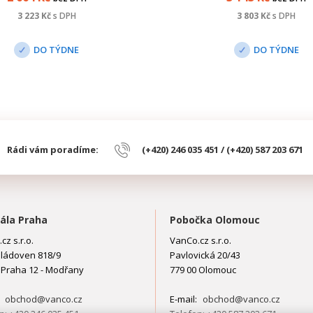
zinku 0,07 - 0,087 mm.
Společnost TOMI CEZCH s.r
3 223
Kč
s DPH
3 803
Kč
s DPH
vyrábí stožáry a držáky 
kvalitních oce...
DO TÝDNE
DO TÝDNE
Rádi vám poradíme:
(+420) 246 035 451 / (+420) 587 203 671
ála Praha
Pobočka Olomouc
cz s.r.o.
VanCo.cz s.r.o.
ládoven 818/9
Pavlovická 20/43
 Praha 12 - Modřany
779 00 Olomouc
:
obchod@vanco.cz
E-mail:
obchod@vanco.cz