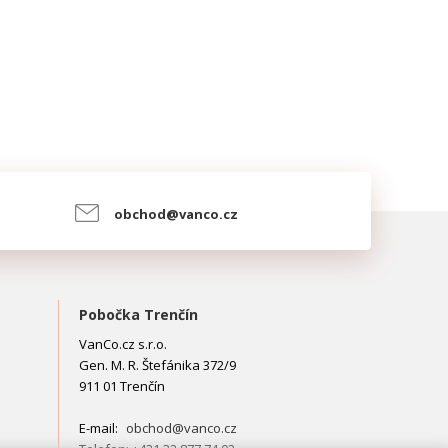
.o.
z
obchod@vanco.cz
Pobočka Trenčín
VanCo.cz s.r.o.
Gen. M. R. Štefánika 372/9
911 01 Trenčín
E-mail:
obchod@vanco.cz