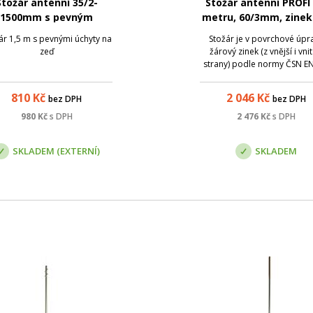
Stožár anténní 35/2-
Stožár anténní PROFI 
1500mm s pevným
metru, 60/3mm, zinek
úchytem, Žár
ár 1,5 m s pevnými úchyty na
Stožár je v povrchové úpr
zeď
žárový zinek (z vnější i vnit
strany) podle normy ČSN EN
1461, která zaručuje pozink
materiálu rovnoměrnou vrs
810
Kč
2 046
Kč
bez DPH
bez DPH
zinku 0,07 - 0,087 mm.
980
Kč
s DPH
2 476
Kč
s DPH
SKLADEM (EXTERNÍ)
SKLADEM