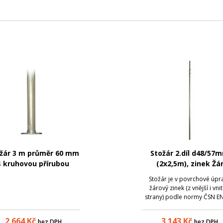
žár 3 m průměr 60 mm
Stožár 2.díl d48/57
s kruhovou přírubou
(2x2,5m), zinek Žá
Stožár je v povrchové úpr
žárový zinek (z vnější i vnit
strany) podle normy ČSN EN
1461, která zaručuje pozink
materiálu rovnoměrnou vrs
2 664
Kč
3 143
Kč
bez DPH
bez DPH