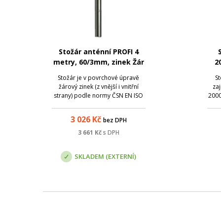
Stožár anténní PROFI 4
metry, 60/3mm, zinek Žár
2
Stožár je v povrchové úpravě
St
žárový zinek (z vnější i vnitřní
zaj
strany) podle normy ČSN EN ISO
2000
1461, která zaručuje pozinkování
materiálu rovnoměrnou vrstvou
3 026
Kč
bez DPH
zinku 0,07 - 0,087 mm.
3 661
Kč
s DPH
SKLADEM (EXTERNÍ)