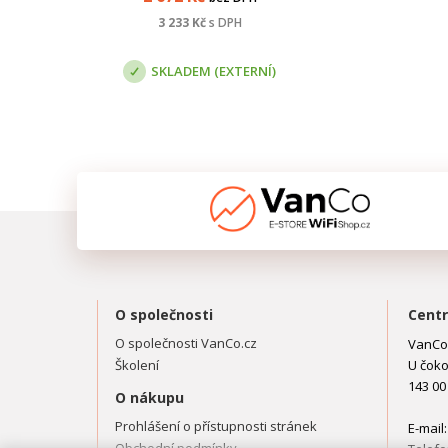
zinku 0,07 - 0,087 mm.
3 233
Kč
s DPH
SKLADEM (EXTERNÍ)
O společnosti
Centr
O společnosti VanCo.cz
VanCo.
Školení
U čoko
143 00
O nákupu
Prohlášení o přístupnosti stránek
E-mail
Obchodní podmínky