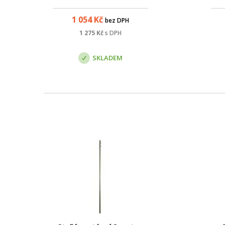
1461
mat
1 054
Kč
bez DPH
1 275
Kč
s DPH
SKLADEM