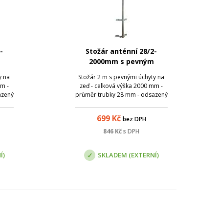
-
Stožár anténní 28/2-
2000mm s pevným
r
úchytem, Žár
y na
Stožár 2 m s pevnými úchyty na
mm -
zeď - celková výška 2000 mm -
azený
průměr trubky 28 mm - odsazený
ýška
70 mm od zdi - pracovní výška
chově
167 mm - váha 3,6 kg Povrchově
699
Kč
bez DPH
Tento
upraveno žárovým zinkem Tento
na
produkt lze vyzvednout na
846
Kč
s DPH
slat
pobočce, případně je lze zaslat
přepravní ...
Í)
SKLADEM (EXTERNÍ)