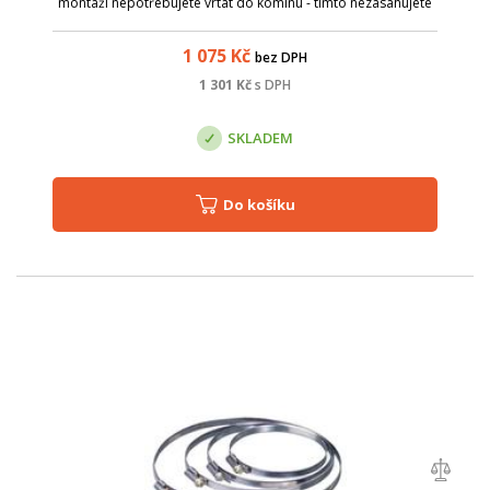
montáži nepotřebujete vrtat do komínu - tímto nezasahujete
do konstrukce komínu. Možnost pro stožár do průměru 75
mm. Váha držáku je ...
1 075
Kč
bez DPH
1 301
Kč
s DPH
SKLADEM
Do košíku