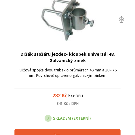
Držák stožáru jezdec- kloubek univerzál 48,
Galvanický zinek
Křížová spojka dvou trubek o průměrech 48 mm a 20 - 76
mm. Povrchově upraveno galvanickým zinkem.
282
Kč
bez DPH
341
Kč
s DPH
SKLADEM (EXTERNÍ)