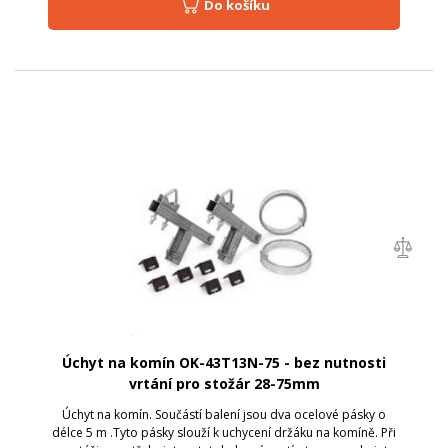
Do košíku
Úchyt na komín OK-43T13N-75 - bez nutnosti
vrtání pro stožár 28-75mm
Úchyt na komín. Součástí balení jsou dva ocelové pásky o
délce 5 m .Tyto pásky slouží k uchycení držáku na komíně. Při