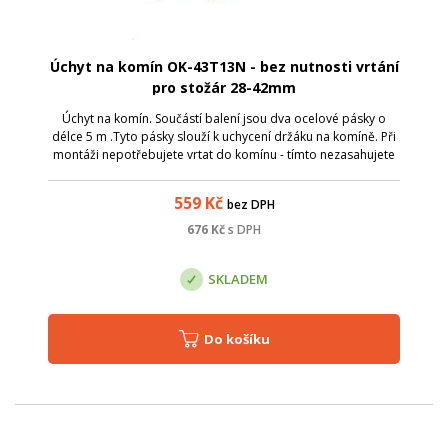
Úchyt na komín OK-43T13N - bez nutnosti vrtání
pro stožár 28-42mm
Úchyt na komín. Součástí balení jsou dva ocelové pásky o
délce 5 m .Tyto pásky slouží k uchycení držáku na komíně. Při
montáži nepotřebujete vrtat do komínu - tímto nezasahujete
do konstrukce komínu. Možnost pro stožár do průměru 42
mm. Váha držáku je ...
559
Kč
bez DPH
676
Kč
s DPH
SKLADEM
Do košíku