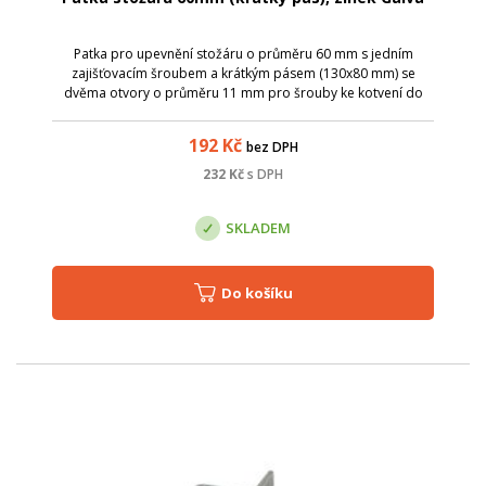
Patka pro upevnění stožáru o průměru 60 mm s jedním
zajišťovacím šroubem a krátkým pásem (130x80 mm) se
dvěma otvory o průměru 11 mm pro šrouby ke kotvení do
podlahy. Povrchově upraveno galvanickým zinkem.
192
Kč
bez DPH
232
Kč
s DPH
SKLADEM
Do košíku