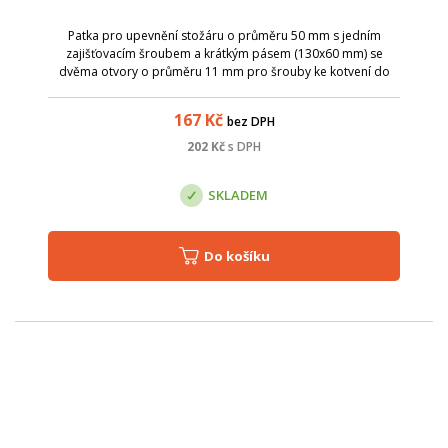
Patka pro upevnění stožáru o průměru 50 mm s jedním
zajišťovacím šroubem a krátkým pásem (130x60 mm) se
dvěma otvory o průměru 11 mm pro šrouby ke kotvení do
podlahy.
167
Kč
bez DPH
202
Kč
s DPH
SKLADEM
Do košíku