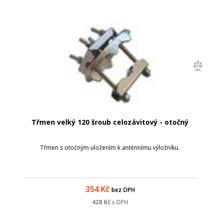
Třmen velký 120 šroub celozávitový - otočný
Třmen s otočným uložením k anténnímu výložníku.
354
Kč
bez DPH
428
Kč
s DPH