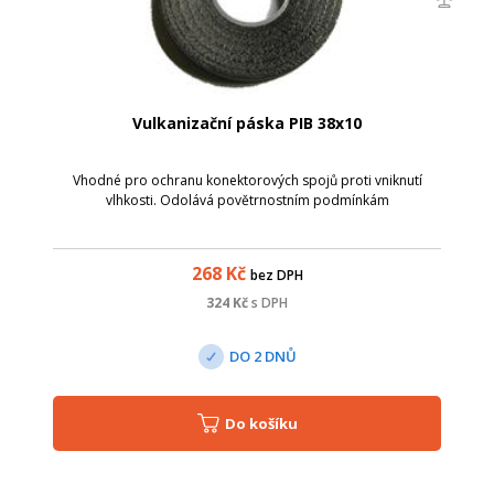
Vulkanizační páska PIB 38x10
Vhodné pro ochranu konektorových spojů proti vniknutí
vlhkosti. Odolává povětrnostním podmínkám
268
Kč
bez DPH
324
Kč
s DPH
DO 2 DNŮ
Do košíku