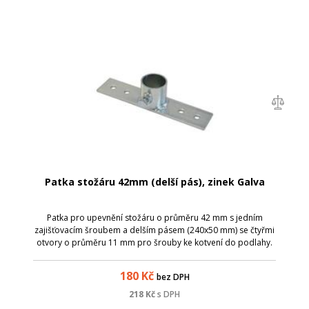
Patka stožáru 42mm (delší pás), zinek Galva
Patka pro upevnění stožáru o průměru 42 mm s jedním
zajišťovacím šroubem a delším pásem (240x50 mm) se čtyřmi
otvory o průměru 11 mm pro šrouby ke kotvení do podlahy.
Povrchově upraveno galvanickým zinkem
180
Kč
bez DPH
218
Kč
s DPH