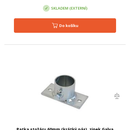
SKLADEM (EXTERNÍ)
Do košíku
Patka stožáru 60mm (krátký pás), zinek Galva