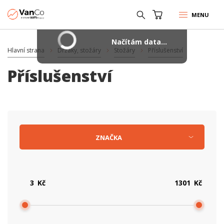
MENU
Načítám data...
Hlavní strana
Držáky, stožáry
Stožáry
Příslušenství
Příslušenství
ZNAČKA
Kč
Kč