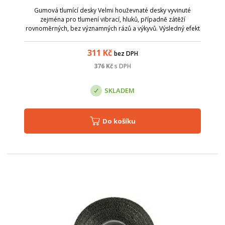
Gumová tlumící desky Velmi houževnaté desky vyvinuté
zejména pro tlumení vibrací, hluků, případně zátěží
rovnoměrných, bez významných rázů a výkyvů. Výsledný efekt
je velmi vysoký, při dlouhé životnosti materiálů. Vlastnosti se
nemění ani v extrémních...
311
Kč
bez DPH
376
Kč
s DPH
SKLADEM
Do košíku