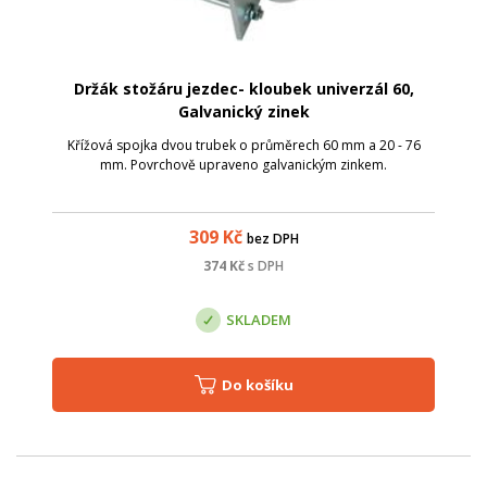
Držák stožáru jezdec- kloubek univerzál 60,
Galvanický zinek
Křížová spojka dvou trubek o průměrech 60 mm a 20 - 76
mm. Povrchově upraveno galvanickým zinkem.
309
Kč
bez DPH
374
Kč
s DPH
SKLADEM
Do košíku