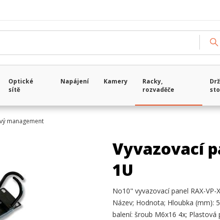
Optické
Napájení
Kamery
Racky,
Drž
sítě
rozvaděče
sto
ový management
Vyvazovací p
1U
No10" vyvazovací panel RAX-VP-X
Název; Hodnota; Hloubka (mm): 53
balení: šroub M6x16 4x; Plastová 