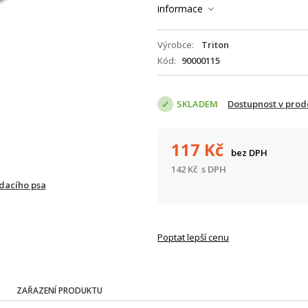
informace
Výrobce
Triton
Kód
90000115
SKLADEM
Dostupnost v prod
117
Kč
bez DPH
142
Kč
s DPH
ídacího psa
Poptat lepší cenu
ZAŘAZENÍ PRODUKTU