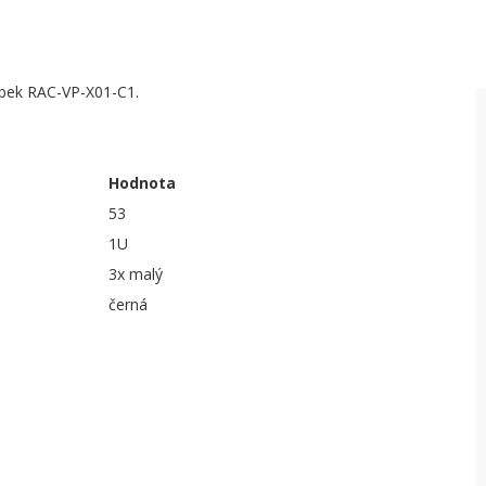
obek RAC-VP-X01-C1.
Hodnota
53
1U
3x malý
černá