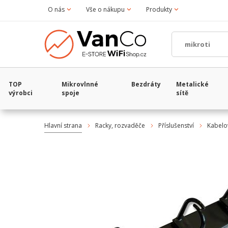
O nás
Vše o nákupu
Produkty
TOP
Mikrovlnné
Bezdráty
Metalické
výrobci
spoje
sítě
Hlavní strana
Racky, rozvaděče
Příslušenství
Kabel