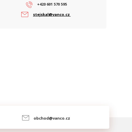
+420 601 570 595
stejskal@vanco.cz
obchod@vanco.cz