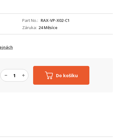
Part No.
RAX-VP-X02-C1
Záruka
24 Měsíce
ejnách
Do košíku