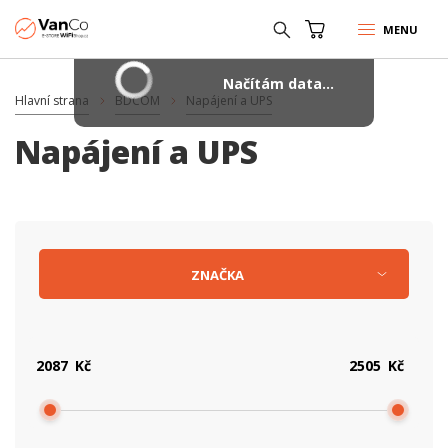
MENU
Načítám data...
Hlavní strana
BDCOM
Napájení a UPS
Napájení a UPS
ZNAČKA
Kč
Kč