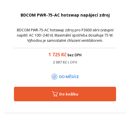
BDCOM PWR-75-AC hotswap napájecí zdroj
BDCOM PWR-75-AC hotswap zdroj pro P3600 sérii (vstupní
napětí: AC 100~240 V). Maximální spotřeba dosahuje 75 W.
Výhodou je samostatné chlazení ventilátorem.
1 725
Kč
bez DPH
2 087
Kč
s DPH
DO MĚSÍCE
Do košíku