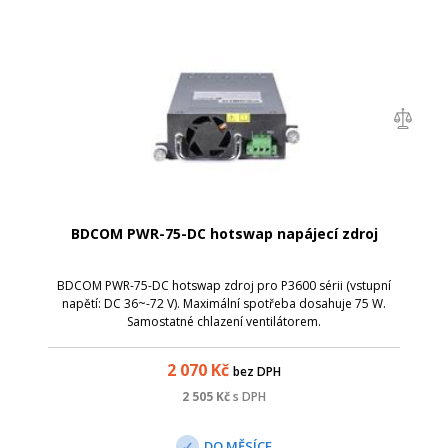
BDCOM PWR-75-DC hotswap napájecí zdroj
BDCOM PWR-75-DC hotswap zdroj pro P3600 sérii (vstupní
napětí: DC 36~-72 V). Maximální spotřeba dosahuje 75 W.
Samostatné chlazení ventilátorem.
2 070
Kč
bez DPH
2 505
Kč
s DPH
DO MĚSÍCE