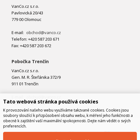
VanCo.cz s.r.o.
Pavlovická 20/43
779 00 Olomouc
E-mail:
obchod@vanco.cz
Telefon: +420 587 203 671
Fax: +420 587 203 672
Pobočka Trenčín
VanCo.cz s.r.o.
Gen. M. R. Štefánika 372/9
911 01 Trenčín
E-mail:
obchod@vanco.cz
Tato webová stránka používá cookies
Telefon: +421 32 877 74 02
K provozování našeho webu využíváme takzvané cookies. Cookies jsou
soubory sloužící k přizpůsobení obsahu webu, k měření jeho funkčnosti a
obecně k zajištění vaší maximální spokojenosti. Dejte nám vědět o svých
preferencích.