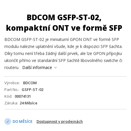
BDCOM GSFP-ST-02,
kompaktní ONT ve formě SFP
BDCOM GSFP-ST-02 je miniaturní GPON ONT ve formě SFP
modulu nalezne uplatnění všude, kde je k dispozici SFP šachta.
Díky tomu není třeba žádný další prvek, ale lze GPON přípojku
ukončit přímo ve standardní SFP šachtě libovolného switche či
routeru.
Další informace
Výrobce
BDCOM
Part No.
GSFP-ST-02
Kód
00074131
Záruka
24 Měsíce
DO MĚSÍCE
Dostupnost v prodejnách