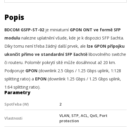
Popis
BDCOM GSFP-ST-02
je miniaturní
GPON ONT ve formě SFP
modulu
nalezne uplatnění všude, kde je k dispozici SFP šachta.
Díky tomu není třeba žádný další prvek, ale
lze GPON přípojku
ukončit přímo ve standardní SFP šachtě
libovolného switche
či routeru. Poloměr pokrytí sítě může dosáhnout až 20 km.
Podporuje
GPON
(downlink 2.5 Gbps / 1.25 Gbps uplink, 1:128
splitting ratio) a
EPON
(downlink 1.25 Gbps / 1.25 Gbps uplink,
1:64 splitting ratio).
Parametry
Spotřeba (W)
2
VLAN, STP, ACL, QoS, Port
Vlastnosti
protection