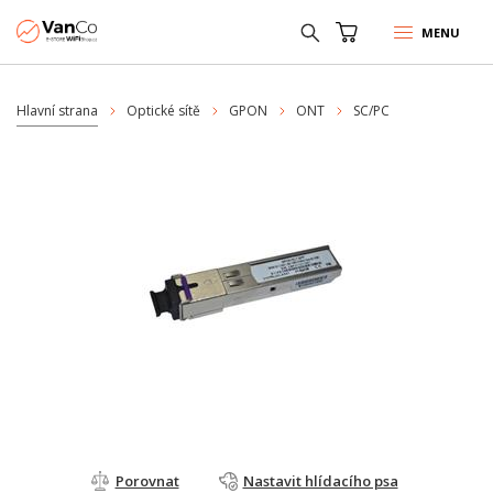
MENU
Hlavní strana
Optické sítě
GPON
ONT
SC/PC
Porovnat
Nastavit hlídacího psa