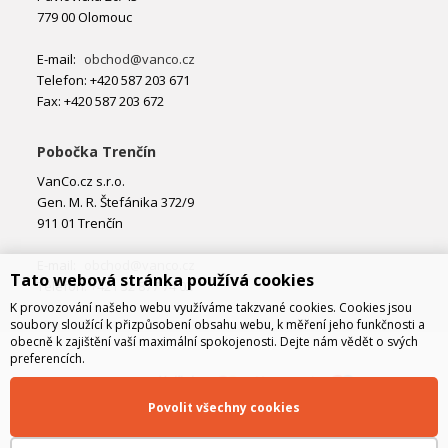
779 00 Olomouc
E-mail:
obchod@vanco.cz
Telefon: +420 587 203 671
Fax: +420 587 203 672
Pobočka Trenčín
VanCo.cz s.r.o.
Gen. M. R. Štefánika 372/9
911 01 Trenčín
E-mail:
obchod@vanco.cz
Tato webová stránka používá cookies
Telefon: +421 32 877 74 02
K provozování našeho webu využíváme takzvané cookies. Cookies jsou
soubory sloužící k přizpůsobení obsahu webu, k měření jeho funkčnosti a
obecně k zajištění vaší maximální spokojenosti. Dejte nám vědět o svých
preferencích.
Povolit všechny cookies