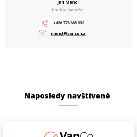
Jan Mencl
Produkt manažer
+420 778 885 932
mencl@vanco.cz
Naposledy navštívené