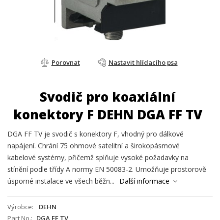
Porovnat
Nastavit hlídacího psa
Svodič pro koaxiální
konektory F DEHN DGA FF TV
DGA FF TV je svodič s konektory F, vhodný pro dálkové
napájení. Chrání 75 ohmové satelitní a širokopásmové
kabelové systémy, přičemž splňuje vysoké požadavky na
stínění podle třídy A normy EN 50083-2. Umožňuje prostorově
úsporné instalace ve všech běžn...
Další informace
Výrobce
DEHN
Part No.
DGA FF TV