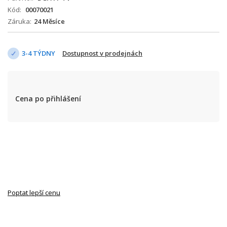
Kód
00070021
Záruka
24 Měsíce
3-4 TÝDNY
Dostupnost v prodejnách
Cena po přihlášení
Poptat lepší cenu