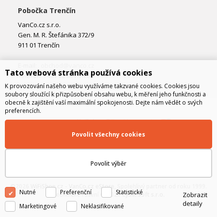
Pobočka Trenčín
VanCo.cz s.r.o.
Gen. M. R. Štefánika 372/9
911 01 Trenčín
E-mail:
obchod@vanco.cz
Tato webová stránka používá cookies
Telefon: +421 32 877 74 02
K provozování našeho webu využíváme takzvané cookies. Cookies jsou
soubory sloužící k přizpůsobení obsahu webu, k měření jeho funkčnosti a
obecně k zajištění vaší maximální spokojenosti. Dejte nám vědět o svých
preferencích.
Povolit všechny cookies
Povolit výběr
©2026
WiFiShop.cz - VanCo.cz eStore
, Spolehlivý partner od roku 1999.
Nutné
Preferenční
Statistické
Zobrazit
Technické řešení © 2026
CyberSoft s.r.o.
detaily
Marketingové
Neklasifikované