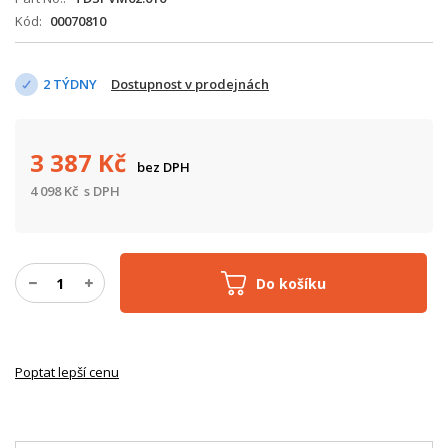
Kód
00070810
2 TÝDNY
Dostupnost v prodejnách
3 387
Kč
bez DPH
4 098
Kč
s DPH
Do košíku
Poptat lepší cenu