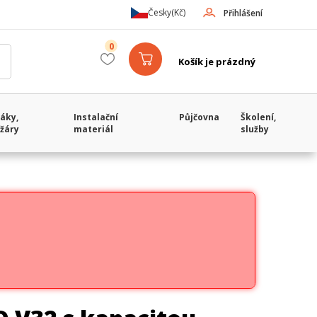
Česky
(Kč)
Přihlášení
0
Košík je prázdný
áky,
Instalační
Půjčovna
Školení,
žáry
materiál
služby