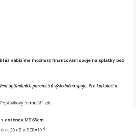
aktéž nabízíme možnost financování spoje na splátky bez
ení optimálních parametrů výsledného spoje. Pro kalkulaci a
 "Poptávkový formulář" zde
.
z s anténou ME 65cm
-6
 únik 20 dB a BER=10