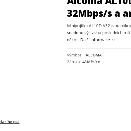
Alcoma AL10D
32Mbps/s a 
Minipojítka AL10D V32 jsou mikro
snadnou výstavbu posledních mílí 
něco.
Další informace
Výrobce
ALCOMA
Záruka
48 Měsíce
ídacího psa