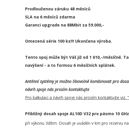
Prodlouženou záruku 48 měsíců
SLA na 6 měsíců zdarma
Garanci upgrade na 88Mbit za 59.000,-
Omezená série 100 ks!!! Ukončena výroba.
Tento spoj může být Váš již od
1 610,-/měsíčně. T
navýšení - a to formou 6 měsíčních splátek.
Anténní systémy je možno libovolně kombinovat pro dosaž
návrh spoje nás prosím kontaktujte
Pro kalkulaci a návrh spoje nás prosím kontaktujte viz.
Přibližný dosah spoje AL10D V32 pro pásmo 10 GH
při výkonu 3dBm. Dosah je uváděn v km pro rezervu na