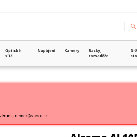
Optické
Napájení
Kamery
Racky,
Drž
sítě
rozvaděče
sto
 Němec,
nemec@vanco.cz