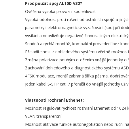
Proč použít spoj AL10D V32?
Ověřená vysoká provozní spolehlivost
Vysoká odolnost proti rušení od ostatních spojů a jiný
parametry i elektromagnetické vyzařování (spoj při dodr
vysílání a neovlivňuje negativně činnost jiných elektrický
Snadná a rychlá montáž, kompaktní provedení bez konek
Přeladitelnost z dohledového systému včetně možnosti
Změna polarizace pouhým otočením vnější jednotky o 
Zachování dohledového a diagnostického systému AS
4FSK modulace, menší zabraná šířka pásma, dodržování
Jeden kabel S-STP cat. 7 přenáší do vnější jednotky uživ
Vlastnosti rozhraní Ethenet:
Možnost regulovat rychlost rozhraní Ethernet od 1024 
VLAN transparentní
Možnost aktivace funkce autonegotiation nebo ruční n