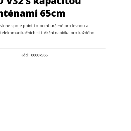
 V32 s kapacitou
anténami 65cm
vlnné spoje point-to-point určené pro levnou a
telekomunikačních sítí. Akční nabídka pro každého
Kód
00007566