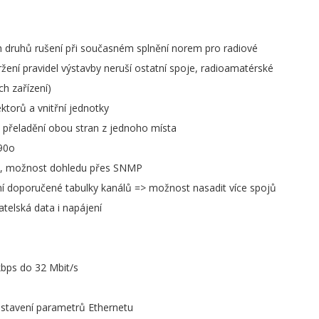
ch druhů rušení při současném splnění norem pro radiové
žení pravidel výstavby neruší ostatní spoje, radioamatérské
ch zařízení)
torů a vnitřní jednotky
 přeladění obou stran z jednoho místa
90o
D, možnost dohledu přes SNMP
 doporučené tabulky kanálů => možnost nasadit více spojů
atelská data i napájení
kbps do 32 Mbit/s
astavení parametrů Ethernetu