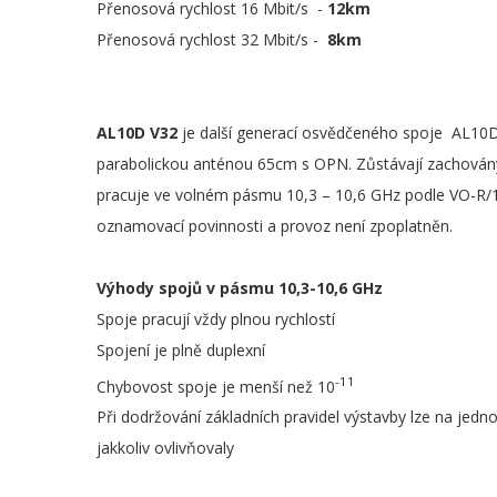
Přenosová rychlost 16 Mbit/s -
12km
Přenosová rychlost 32 Mbit/s -
8km
AL10D V32
je další generací osvědčeného spoje AL10
parabolickou anténou 65cm s OPN. Zůstávají zachovány
pracuje ve volném pásmu 10,3 – 10,6 GHz podle VO-R/1
oznamovací povinnosti a provoz není zpoplatněn.
Výhody spojů v pásmu 10,3-10,6 GHz
Spoje pracují vždy plnou rychlostí
Spojení je plně duplexní
-11
Chybovost spoje je menší než 10
Při dodržování základních pravidel výstavby lze na jedn
jakkoliv ovlivňovaly