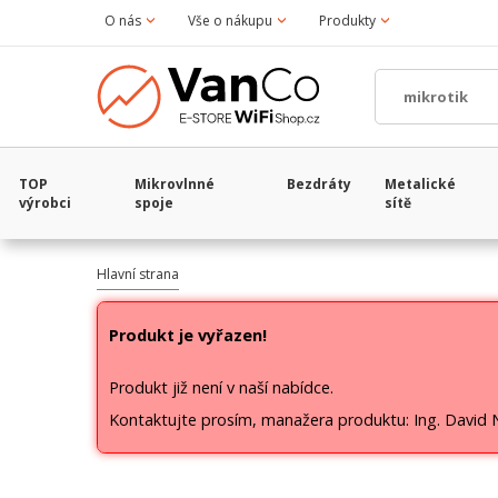
O nás
Vše o nákupu
Produkty
TOP
Mikrovlnné
Bezdráty
Metalické
výrobci
spoje
sítě
Hlavní strana
Produkt je vyřazen!
Produkt již není v naší nabídce.
Kontaktujte prosím, manažera produktu: Ing. David