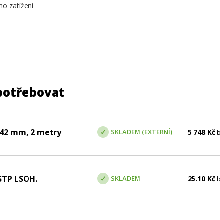
ho zatížení
potřebovat
. 42 mm, 2 metry
SKLADEM (EXTERNÍ)
5 748
Kč
b
SSTP LSOH.
SKLADEM
25.10
Kč
b