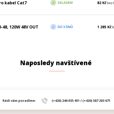
ro kabel Cat7
SKLADEM
82
Kč
bez 
0-48, 120W 48V OUT
DO 3 DNŮ
1 285
Kč
b
Naposledy navštívené
Rádi vám poradíme:
(+420) 246 035 451 / (+420) 587 203 671