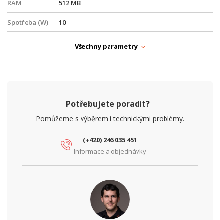
RAM
512 MB
Spotřeba (W)
10
Typ PoE
vstupní
Všechny parametry
Ventilátor
ne
WireGuard, ZeroTier, GRE, PPTP, L2TP, IPSec,
Vlastnosti
OpenVPN, Winbox, SSH, Telnet
Potřebujete poradit?
Zisk antény
16
(dBi)
Pomůžeme s výběrem i technickými problémy.
FYZICKÉ PARAMETRY
(+420) 246 035 451
Informace a objednávky
Hloubka (mm)
179
Provedení
Venkovní, Na stožár
Provozní
-40° až + 70°C
teplota
Šířka (mm)
311