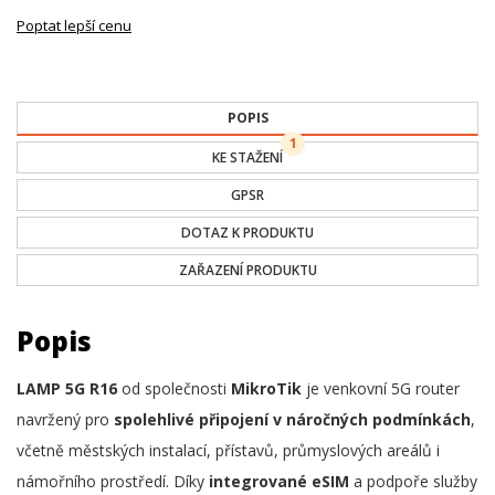
Poptat lepší cenu
POPIS
1
KE STAŽENÍ
GPSR
DOTAZ K PRODUKTU
ZAŘAZENÍ PRODUKTU
Popis
LAMP 5G R16
od společnosti
MikroTik
je venkovní 5G router
navržený pro
spolehlivé připojení v náročných podmínkách
,
včetně městských instalací, přístavů, průmyslových areálů i
námořního prostředí. Díky
integrované eSIM
a podpoře služby