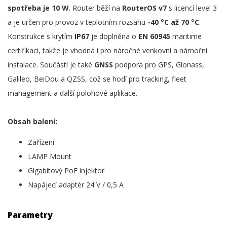
spotřeba je 10 W
. Router běží na
RouterOS v7
s licencí level 3
a je určen pro provoz v teplotním rozsahu
-40 °C až 70 °C
.
Konstrukce s krytím
IP67
je doplněna o
EN 60945
maritime
certifikaci, takže je vhodná i pro náročné venkovní a námořní
instalace. Součástí je také
GNSS
podpora pro GPS, Glonass,
Galileo, BeiDou a QZSS, což se hodí pro tracking, fleet
management a další polohové aplikace.
Obsah balení:
Zařízení
LAMP Mount
Gigabitový PoE injektor
Napájecí adaptér 24 V / 0,5 A
Parametry