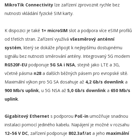
MikroTik Connectivity
lze zařízení zprovoznit rychle bez
nutnosti vkládání fyzické SIM karty.
K dispozici je také
1× microSIM
slot a podpora více eSIM profilů
od třetích stran. Zařízení využívá
všesměrový anténní
systém
, který se dokáže připojit k nejlepšímu dostupnému
signálu bez nutnosti směrování antény. Integrovaný 5G modem
RG520F-EU
podporuje
5G SA i NSA
, stejně jako LTE a 3G,
včetně pásma
n28
a dalších běžných pásem pro evropské sítě.
Maximální výkon pro 5G SA dosahuje až
4,2 Gb/s downlink
a
900 Mb/s uplink
, u 5G NSA až
5,0 Gb/s downlink
a
650 Mb/s
uplink
.
Gigabitový Ethernet
s podporou
PoE-in
umožňuje snadnou
instalaci pomocí jediného kabelu. Napájení je možné v rozsahu
12–56 V DC
, zařízení podporuje
802.3af/at
a jeho
maximální