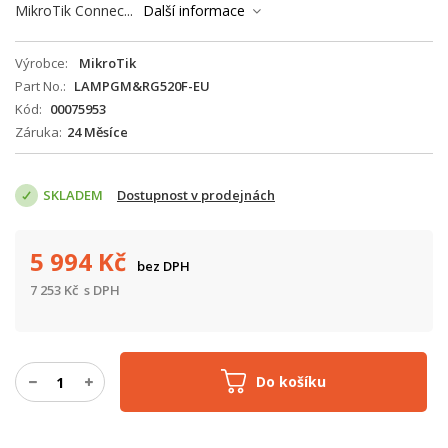
MikroTik Connec...
Další informace
Výrobce
MikroTik
Part No.
LAMPGM&RG520F-EU
Kód
00075953
Záruka
24 Měsíce
SKLADEM
Dostupnost v prodejnách
5 994
Kč
bez DPH
7 253
Kč
s DPH
Do košíku