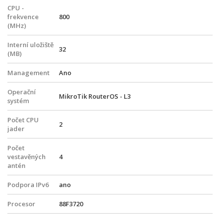
CPU -
frekvence
800
(MHz)
Interní uložiště
32
(MB)
Management
Ano
Operační
MikroTik RouterOS - L3
systém
Počet CPU
2
jader
Počet
vestavěných
4
antén
Podpora IPv6
ano
Procesor
88F3720