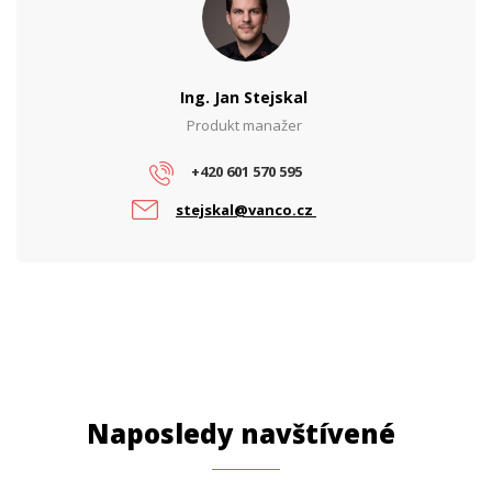
WiFi Standardy
WiFi 7
PARAMETRY ETHERNET
Ing. Jan Stejskal
Počet SFP / SFP+ portů
0
Produkt manažer
Síťové rozhraní (Mbps)
100/1000/2500
+420 601 570 595
stejskal@vanco.cz
PARAMETRY NAPÁJENÍ
Napájení
DC
Naposledy navštívené