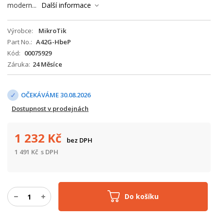
modern...
Další informace
Výrobce
MikroTik
Part No.
A42G-HbeP
Kód
00075929
Záruka
24 Měsíce
OČEKÁVÁME 30.08.2026
Dostupnost v prodejnách
1 232
Kč
bez DPH
1 491
Kč
s DPH
Do košíku