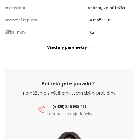
Provedení
Vnitřní, Volně ležící
Provozní teplota
-40° až +50°C
Šířka (mm)
162
Výška (mm)
79
Všechny parametry
PARAMETRY BEZDRÁT
Frekvence
2,4 GHz + 5 GHz
MIMO (2,4 GHz)
2x2
Potřebujete poradit?
MIMO (5 GHz)
2x2
Pomůžeme s výběrem i technickými problémy.
Operační mód
AP Router
(+420) 246 035 451
Informace a objednávky
Přenosová rychlost WiFi - 2.4 GHz (Mbps)
688
Přenosová rychlost WiFi - 5 GHz (Mbps)
2882
Typ antény
Všesměrová, Vestavěná