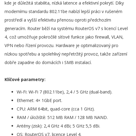
kde je důležitá stabilita, nízká latence a efektivní pokrytí. Díky
modernímu standardu 802.11be nabízí lepší práci v rušeném
prostředí a vyšší efektivitu přenosu oproti předchozím
generacím. Router běží na systému RouterOS v7 s licencí Level
4, což umožňuje pokročilé síťové funkce jako firewall, VLAN,
VPN nebo řízení provozu. Hardware je optimalizovaný pro
nízkou spotřebu a spolehlivý nepřetržitý provoz, takže zařízení
dobře zapadne do domácích i SMB instalací.
Klíčové parametry:
Wi-Fi: Wi-Fi 7 (802.11be), 2,4 / 5 GHz (dual-band).
Ethernet: 4× 1GbE port.
CPU: ARM 64bit, quad-core (cca 1 GHz).
RAM / úložiště: 512 MB RAM / 128 MB NAND.
Antény (zisk): 2,4 GHz 4 dBi; 5 GHz 5,5 dBi.
OS: RouterOS v7, licence Level 4.