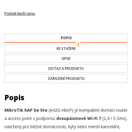
Poptat lepší cenu
POPIS
1
KE STAŽENÍ
GPSR
DOTAZ K PRODUKTU
ZAŘAZENÍ PRODUKTU
Popis
MikroTik hAP be lite
(A42G-HbeP) je kompaktní domácí router
a access point s podporou
dvoupásmové Wi-Fi 7
(2,4 / 5 GHz),
navržený pro běžné domácnosti, byty nebo menší kanceláře,