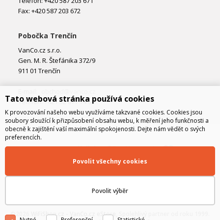
Telefon: +420 587 203 671
Fax: +420 587 203 672
Pobočka Trenčín
VanCo.cz s.r.o.
Gen. M. R. Štefánika 372/9
911 01 Trenčín
E-mail:
obchod@vanco.cz
Tato webová stránka používá cookies
Telefon: +421 32 877 74 02
K provozování našeho webu využíváme takzvané cookies. Cookies jsou
soubory sloužící k přizpůsobení obsahu webu, k měření jeho funkčnosti a
obecně k zajištění vaší maximální spokojenosti. Dejte nám vědět o svých
preferencích.
Povolit všechny cookies
Povolit výběr
©2026
WiFiShop.cz - VanCo.cz eStore
, Spolehlivý partner od roku 1999.
Nutné
Preferenční
Statistické