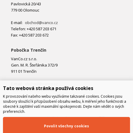
Pavlovická 20/43
779 00 Olomouc
E-mail:
obchod@vanco.cz
Telefon: +420 587 203 671
Fax: +420 587 203 672
Pobočka Trenčín
VanCo.cz s.r.o.
Gen. M. R. Štefánika 372/9
911 01 Trenčín
E-mail:
obchod@vanco.cz
Tato webová stránka používá cookies
Telefon: +421 32 877 74 02
K provozování našeho webu využíváme takzvané cookies. Cookies jsou
soubory sloužící k přizpůsobení obsahu webu, k měření jeho funkčnosti a
obecně k zajištění vaší maximální spokojenosti. Dejte nám vědět o svých
preferencích.
Povolit všechny cookies