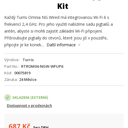
Kit
Každý Turris Omnia NG Wired má integrovanou Wi-Fi 6 s
frekvencí 2,4 GHz. Pro jeho využití nabízíme sadu pigtailů a
antén, abyste si mohli zajistit základní Wi-Fi připojení.
Přišroubujte pigtaily do otvorů, které jsou již v pouzdře,
připojte je ke konek...
Další informace
Výrobce
Turris
Part No.
RTROM04-NGW-WFUP6
Kód
00075819
Záruka
24 Měsíce
SKLADEM (EXTERNÍ)
Dostupnost v prodejnách
687
Kč
bez DPH