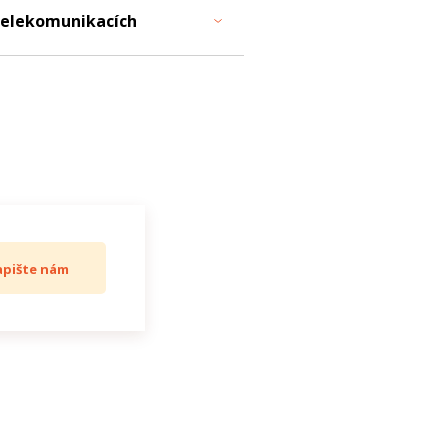
telekomunikacích
apište nám