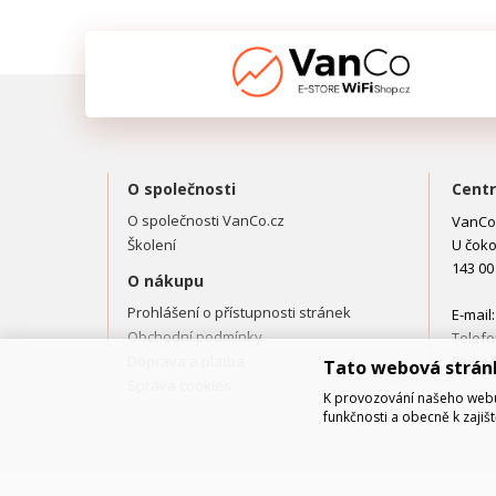
O společnosti
Centr
O společnosti VanCo.cz
VanCo.
Školení
U čoko
143 00
O nákupu
Prohlášení o přístupnosti stránek
E-mail
Obchodní podmínky
Telefo
Doprava a platba
Fax: +
Tato webová strán
Správa cookies
K provozování našeho webu 
funkčnosti a obecně k zajiš