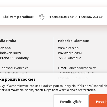
Rádi vám poradíme:
(+420) 246 035 451 / (+420) 587 203 671
ála Praha
Pobočka Olomouc
cz s.r.o.
VanCo.cz s.r.o.
ládoven 818/9
Pavlovická 20/43
 Praha 12 - Modřany
779 00 Olomouc
:
obchod@vanco.cz
E-mail:
obchod@vanco.cz
n: +420 246 035 451
Telefon: +420 587 203 671
420 246 035 450
Fax: +420 587 203 672
ka používá cookies
využíváme takzvané cookies. Cookies jsou soubory sloužící k přizpůsobení o
tění vaší maximální spokojenosti. Dejte nám vědět o svých preferencích.
Povolit výběr
Povol