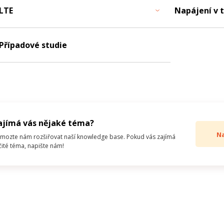
LTE
Napájení v 
Případové studie
ajímá vás nějaké téma?
N
mozte nám rozšiřovat naší knowledge base. Pokud vás zajímá
čité téma, napište nám!