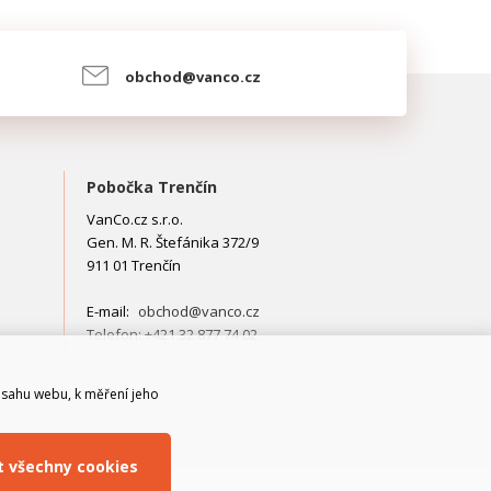
obchod@vanco.cz
Pobočka Trenčín
VanCo.cz s.r.o.
Gen. M. R. Štefánika 372/9
911 01 Trenčín
E-mail:
obchod@vanco.cz
Telefon: +421 32 877 74 02
bsahu webu, k měření jeho
it všechny cookies