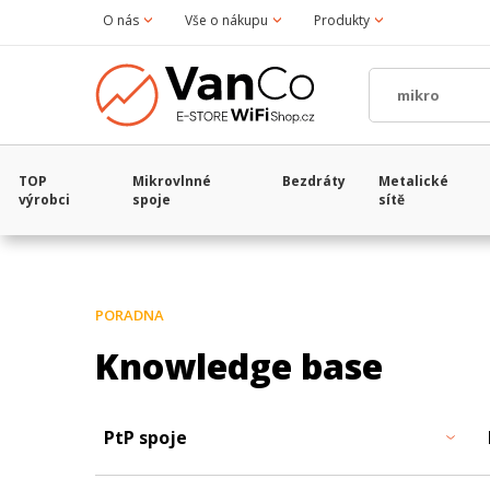
O nás
Vše o nákupu
Produkty
TOP
Mikrovlnné
Bezdráty
Metalické
výrobci
spoje
sítě
PORADNA
Knowledge base
PtP spoje