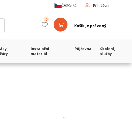
Česky
(Kč)
Přihlášení
0
Košík je prázdný
áky,
Instalační
Půjčovna
Školení,
žáry
materiál
služby