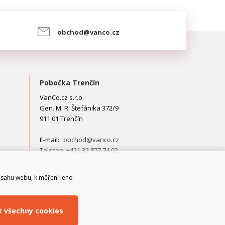
obchod@vanco.cz
Pobočka Trenčín
VanCo.cz s.r.o.
Gen. M. R. Štefánika 372/9
911 01 Trenčín
E-mail:
obchod@vanco.cz
Telefon: +421 32 877 74 02
bsahu webu, k měření jeho
it všechny cookies