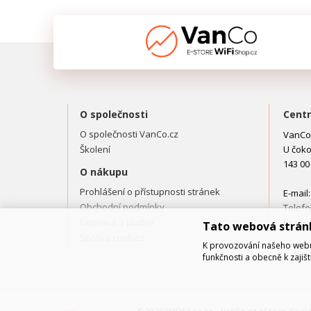
O společnosti
Centr
O společnosti VanCo.cz
VanCo.
Školení
U čoko
143 00
O nákupu
Prohlášení o přístupnosti stránek
E-mail
Obchodní podmínky
Telefo
Doprava a platba
Fax: +
Tato webová strán
Správa cookies
K provozování našeho webu 
funkčnosti a obecně k zajiš