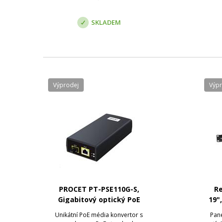
velkou vzdálenost. Media
In
konvertory ZCOMAX, js...
SKLADEM
Výprodej
Výp
PROCET PT-PSE110G-S,
Re
Gigabitový optický PoE
19"
konvertor s aktivní, 30W
Unikátní PoE média konvertor s
Pane