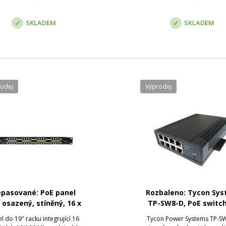
sertion loss (dB): Average;
nasazení i v náročných teplo
Return Loss...
podmínkách. V...
SKLADEM
SKLADEM
rodej
Výprodej
pasované: PoE panel
Rozbaleno: Tycon Sy
, osazený, stíněný, 16 x
TP-SW8-D, PoE switch
RJ45, pasivní PoE
port, 48V, 2A/port
l do 19" racku integrující 16
Tycon Power Systems TP-S