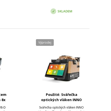
tních
SKLADEM
Výprodej
stem
Použité: Svářečka
 8x
optických vláken INNO
View5
W8-D
Svářečka optických vláken INNO