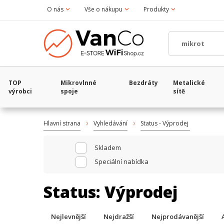
O nás
Vše o nákupu
Produkty
TOP
Mikrovlnné
Bezdráty
Metalické
výrobci
spoje
sítě
Hlavní strana
Vyhledávání
Status - Výprodej
Skladem
Speciální nabídka
Status:
Výprodej
Nejlevnější
Nejdražší
Nejprodávanější