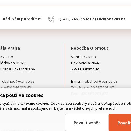
Rádi vám poradíme:
(+420) 246 035 451 / (+420) 587 203 671
ála Praha
Pobočka Olomouc
cz s.r.o.
VanCo.cz s.r.o.
ládoven 818/9
Pavlovická 20/43
 Praha 12 - Modřany
779 00 Olomouc
:
obchod@vanco.cz
E-mail:
obchod@vanco.cz
n: +420 246 035 451
Telefon: +420 587 203 671
420 246 035 450
Fax: +420 587 203 672
ka používá cookies
využíváme takzvané cookies. Cookies jsou soubory sloužící k přizpůsobení o
tění vaší maximální spokojenosti. Dejte nám vědět o svých preferencích.
Povolit výběr
Povol