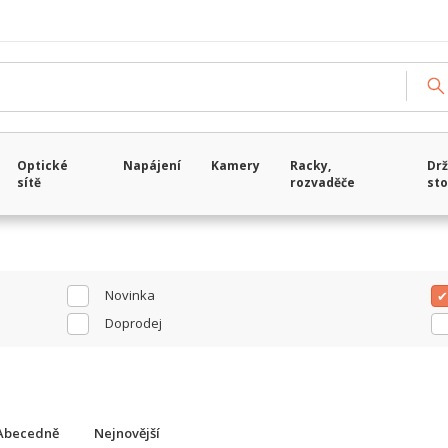
Načítám data...
Optické
Napájení
Kamery
Racky,
Drž
sítě
rozvaděče
sto
Novinka
Doprodej
Abecedně
Nejnovější