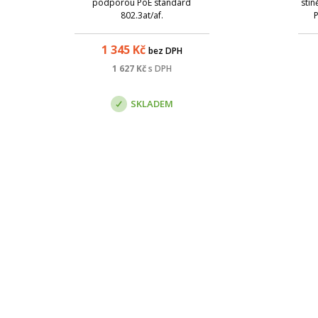
podporou PoE standard
stín
802.3at/af.
P
rozs
ře
1 345
Kč
bez DPH
vět
in
1 627
Kč
s DPH
UTP
SKLADEM