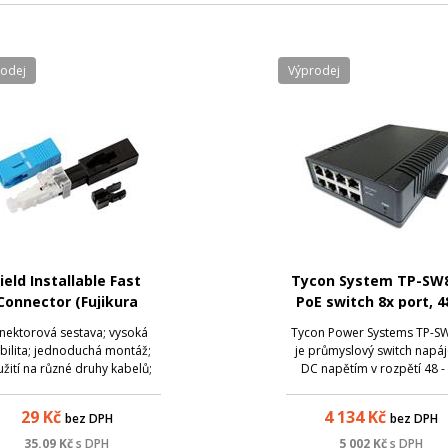
rodej
Výprodej
ield Installable Fast
Tycon System TP-SW8
Connector (Fujikura
PoE switch 8x port, 4
Simplified Version)
2A/port
nektorová sestava; vysoká
Tycon Power Systems TP-S
bilita; jednoduchá montáž;
je průmyslový switch napá
žití na různé druhy kabelů;
DC napětím v rozpětí 48 -
rametry: Název; Hodnota;
VDC. Switch disponuje 8x 1
nnector type: SC; Polishing
Mbps porty. PoE je řešeno
29
Kč
4 134
Kč
bez DPH
bez DPH
: UPC; Fiber diameter (um):
standardu 802.3 af/at. Šir
 Coating diameter (um): 250;
teplotní rozsah umožňuj
35.09
Kč
s DPH
5 002
Kč
s DPH