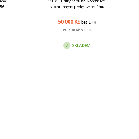
jený
View5 je díky robustní konstrukci
 56
s ochrannými prvky, tvrzenému
0/100
sklu, prachu vzdornosti a
 dle
voděodolnosti velmi spolehlivým
50 000
Kč
bez DPH
oký
pomocníkem. Velký 5" dotykový
e
displej s vysokým rozlišením a
60 500
Kč
s DPH
tních
intuitivním grafickým rozhraním
poskytu
SKLADEM