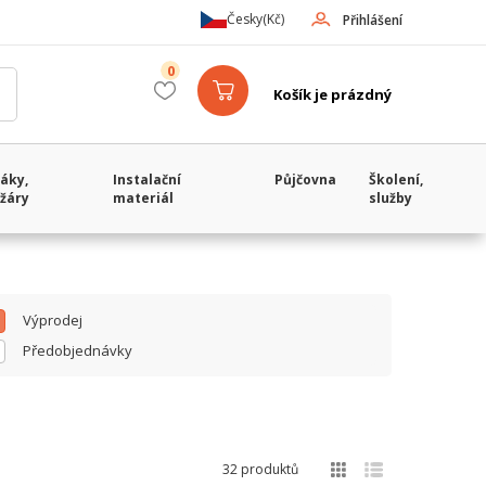
Česky
(Kč)
Přihlášení
0
Košík je prázdný
áky,
Instalační
Půjčovna
Školení,
žáry
materiál
služby
Výprodej
Předobjednávky
32 produktů