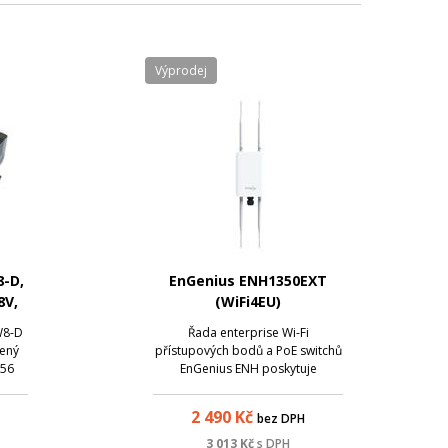
Výprodej
-D,
EnGenius ENH1350EXT
8V,
(WiFi4EU)
W8-D
Řada enterprise Wi-Fi
jený
přístupových bodů a PoE switchů
 56
EnGenius ENH poskytuje
0/100
flexibilní, škálovatelné a
 dle
spolehlivé Wi-Fi připojení pro
2 490
Kč
bez DPH
oký
širokou škálu aplikací.
e
3 013
Kč
s DPH