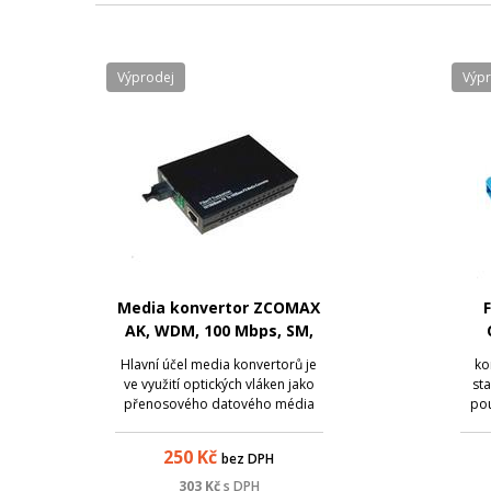
Výprodej
Výp
Media konvertor ZCOMAX
F
AK, WDM, 100 Mbps, SM,
SC simp., 20km, 1550nm
Hlavní účel media konvertorů je
ko
ve využití optických vláken jako
sta
přenosového datového média
pou
mezi dvěma lokacemi, kde již
Pa
nelze použít metalickou kabeláž,
Co
250
Kč
bez DPH
ať už z důvodů zarušení
mode
prostředí EM zářením či pro
125;
303
Kč
s DPH